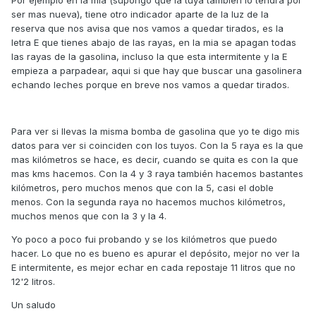
Por ejemplo en la mía (supongo que la tuya también lo tendrá por
ser mas nueva), tiene otro indicador aparte de la luz de la
reserva que nos avisa que nos vamos a quedar tirados, es la
letra E que tienes abajo de las rayas, en la mia se apagan todas
las rayas de la gasolina, incluso la que esta intermitente y la E
empieza a parpadear, aqui si que hay que buscar una gasolinera
echando leches porque en breve nos vamos a quedar tirados.
Para ver si llevas la misma bomba de gasolina que yo te digo mis
datos para ver si coinciden con los tuyos. Con la 5 raya es la que
mas kilómetros se hace, es decir, cuando se quita es con la que
mas kms hacemos. Con la 4 y 3 raya también hacemos bastantes
kilómetros, pero muchos menos que con la 5, casi el doble
menos. Con la segunda raya no hacemos muchos kilómetros,
muchos menos que con la 3 y la 4.
Yo poco a poco fui probando y se los kilómetros que puedo
hacer. Lo que no es bueno es apurar el depósito, mejor no ver la
E intermitente, es mejor echar en cada repostaje 11 litros que no
12'2 litros.
Un saludo