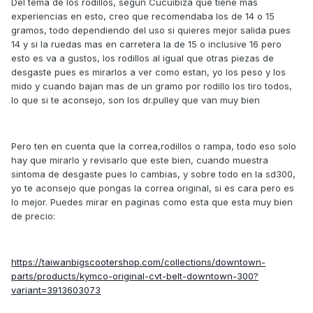
Del tema de los rodillos, segun Cucuibiza que tiene mas
experiencias en esto, creo que recomendaba los de 14 o 15
gramos, todo dependiendo del uso si quieres mejor salida pues
14 y si la ruedas mas en carretera la de 15 o inclusive 16 pero
esto es va a gustos, los rodillos al igual que otras piezas de
desgaste pues es mirarlos a ver como estan, yo los peso y los
mido y cuando bajan mas de un gramo por rodillo los tiro todos,
lo que si te aconsejo, son los dr.pulley que van muy bien
Pero ten en cuenta que la correa,rodillos o rampa, todo eso solo
hay que mirarlo y revisarlo que este bien, cuando muestra
sintoma de desgaste pues lo cambias, y sobre todo en la sd300,
yo te aconsejo que pongas la correa original, si es cara pero es
lo mejor. Puedes mirar en paginas como esta que esta muy bien
de precio:
https://taiwanbigscootershop.com/collections/downtown-
parts/products/kymco-original-cvt-belt-downtown-300?
variant=3913603073