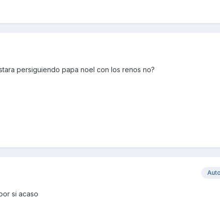
te estara persiguiendo papa noel con los renos no?
Aut
por si acaso