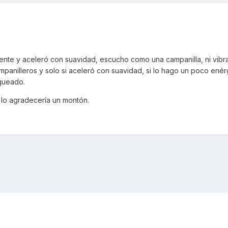
iente y aceleró con suavidad, escucho como una campanilla, ni vibra
ampanilleros y solo si aceleró con suavidad, si lo hago un poco ené
queado.
 lo agradecería un montón.