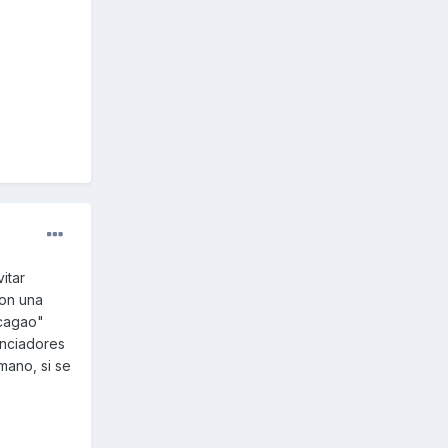
itar
con una
"cagao"
anciadores
mano, si se