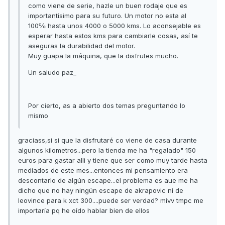
como viene de serie, hazle un buen rodaje que es
importantísimo para su futuro. Un motor no esta al
100℅ hasta unos 4000 o 5000 kms. Lo aconsejable es
esperar hasta estos kms para cambiarle cosas, así te
aseguras la durabilidad del motor.
Muy guapa la máquina, que la disfrutes mucho.
Un saludo paz_
Por cierto, as a abierto dos temas preguntando lo
mismo
graciass,si si que la disfrutaré co viene de casa durante
algunos kilometros...pero la tienda me ha "regalado" 150
euros para gastar alli y tiene que ser como muy tarde hasta
mediados de este mes...entonces mi pensamiento era
descontarlo de algún escape...el problema es aue me ha
dicho que no hay ningún escape de akrapovic ni de
leovince para k xct 300....puede ser verdad? mivv tmpc me
importaría pq he oído hablar bien de ellos