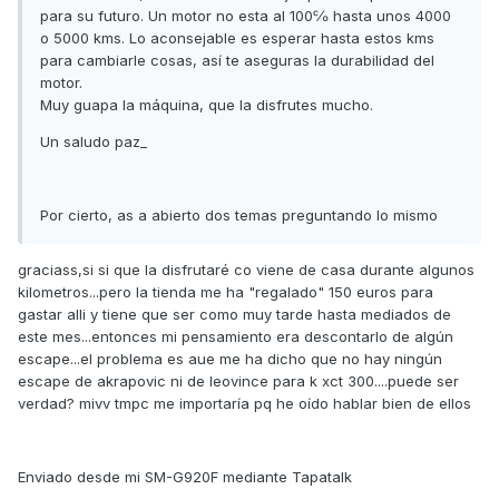
para su futuro. Un motor no esta al 100℅ hasta unos 4000
o 5000 kms. Lo aconsejable es esperar hasta estos kms
para cambiarle cosas, así te aseguras la durabilidad del
motor.
Muy guapa la máquina, que la disfrutes mucho.
Un saludo paz_
Por cierto, as a abierto dos temas preguntando lo mismo
graciass,si si que la disfrutaré co viene de casa durante algunos
kilometros...pero la tienda me ha "regalado" 150 euros para
gastar alli y tiene que ser como muy tarde hasta mediados de
este mes...entonces mi pensamiento era descontarlo de algún
escape...el problema es aue me ha dicho que no hay ningún
escape de akrapovic ni de leovince para k xct 300....puede ser
verdad? mivv tmpc me importaría pq he oído hablar bien de ellos
Enviado desde mi SM-G920F mediante Tapatalk