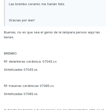
Las brembo ceramic me harían feliz.
Gracias por leer!
Buenas, no es que sea el genio de la lampara perooo aquí las
tienes.
BREMBO
Rf: delanteras cerámica. 07045.cc
Sintetizadas 07045.xs
Rf: traseras cerámicas 07085.cc
Sintetizadas 07085.xs
Y donde las tenían a buen precio era en ubricarmotos este es el