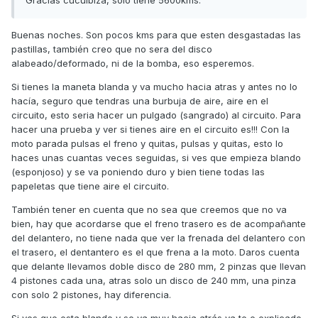
Buenas noches. Son pocos kms para que esten desgastadas las
pastillas, también creo que no sera del disco
alabeado/deformado, ni de la bomba, eso esperemos.
Si tienes la maneta blanda y va mucho hacia atras y antes no lo
hacía, seguro que tendras una burbuja de aire, aire en el
circuito, esto seria hacer un pulgado (sangrado) al circuito. Para
hacer una prueba y ver si tienes aire en el circuito es!!! Con la
moto parada pulsas el freno y quitas, pulsas y quitas, esto lo
haces unas cuantas veces seguidas, si ves que empieza blando
(esponjoso) y se va poniendo duro y bien tiene todas las
papeletas que tiene aire el circuito.
También tener en cuenta que no sea que creemos que no va
bien, hay que acordarse que el freno trasero es de acompañante
del delantero, no tiene nada que ver la frenada del delantero con
el trasero, el dentantero es el que frena a la moto. Daros cuenta
que delante llevamos doble disco de 280 mm, 2 pinzas que llevan
4 pistones cada una, atras solo un disco de 240 mm, una pinza
con solo 2 pistones, hay diferencia.
Si ves que esta blando y se va muy hacia atrás ya te e explicado