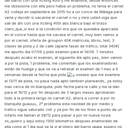
del barrio con una Xciting 400i y me enamore, desde entonces
me obsesione con ella pero había un problema, no tenia el carnet
A2 :colleja en septiembre de 2015 fui a un conce de Málaga para
verla y decidir si sacarme el carnet o no y mire usted oiga que
sali de ahi con una Xciting 400i abs blanca bajo el brazo
claro_que_si eso si la condición era que se quedaba aparcada
en el conce hasta que me sacase el carnet, muy bien vamos a
por el carnet, oferta de groupon 40€ matrícula, libros, test, 3
clases de pista y 2 de calle (aparte tasas de tráfico, total 340€)
me apunto dia 07/09 y pido examen para el 14/09. 7 minutos
después acabo el examen, al siguiente día apto paz_ bien vamos
a por la pista, 1 problema, me comentan que los examinadores
están de huelga y que se va a retrasar el examen de 1 mes a 6
semanas desde la fecha que pida
osease que me examine
el 13/11 de pista, no pasa nada apto tambien planeando_ ya estoy
mas cerca de mi blanquita, pido fecha para la calle y me la dan
para el 16/12 y por fin después de 3 largos meses aprobando
todo a la primera tengo mi carnet A2, ahora a correr a por mi
blanquita guauuu_ 2º problema esta navidad de por medio y
trafico sigue saturado :roll: y ya por fin de los fines a punto de un
infarto me llaman el 28/12 para pasar a por mi nueva novia
os_quiero y aquí estoy 1300 kilometros despues enamorado de
ella como el 1 dia que se la vi al lotero del barrio jajaja. espero no