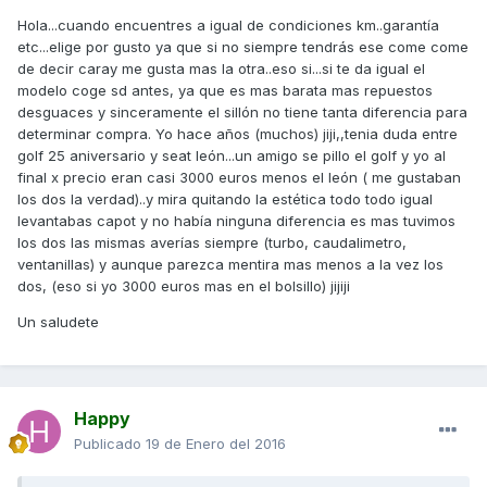
Hola...cuando encuentres a igual de condiciones km..garantía
etc...elige por gusto ya que si no siempre tendrás ese come come
de decir caray me gusta mas la otra..eso si...si te da igual el
modelo coge sd antes, ya que es mas barata mas repuestos
desguaces y sinceramente el sillón no tiene tanta diferencia para
determinar compra. Yo hace años (muchos) jiji,,tenia duda entre
golf 25 aniversario y seat león...un amigo se pillo el golf y yo al
final x precio eran casi 3000 euros menos el león ( me gustaban
los dos la verdad)..y mira quitando la estética todo todo igual
levantabas capot y no había ninguna diferencia es mas tuvimos
los dos las mismas averías siempre (turbo, caudalimetro,
ventanillas) y aunque parezca mentira mas menos a la vez los
dos, (eso si yo 3000 euros mas en el bolsillo) jijiji
Un saludete
Happy
Publicado
19 de Enero del 2016