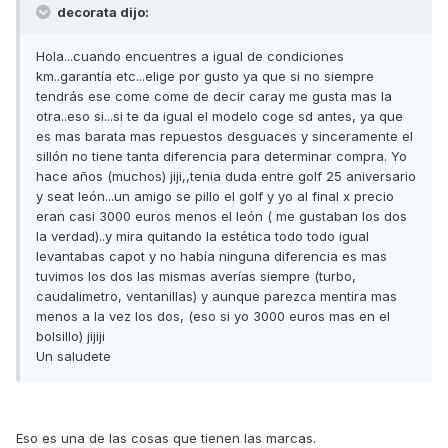
decorata dijo:
Hola...cuando encuentres a igual de condiciones
km..garantía etc...elige por gusto ya que si no siempre
tendrás ese come come de decir caray me gusta mas la
otra..eso si...si te da igual el modelo coge sd antes, ya que
es mas barata mas repuestos desguaces y sinceramente el
sillón no tiene tanta diferencia para determinar compra. Yo
hace años (muchos) jiji,,tenia duda entre golf 25 aniversario
y seat león...un amigo se pillo el golf y yo al final x precio
eran casi 3000 euros menos el león ( me gustaban los dos
la verdad)..y mira quitando la estética todo todo igual
levantabas capot y no había ninguna diferencia es mas
tuvimos los dos las mismas averías siempre (turbo,
caudalimetro, ventanillas) y aunque parezca mentira mas
menos a la vez los dos, (eso si yo 3000 euros mas en el
bolsillo) jijiji
Un saludete
Eso es una de las cosas que tienen las marcas.