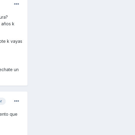
ura?
s años k
ote k vayas
 echate un
or
iento que