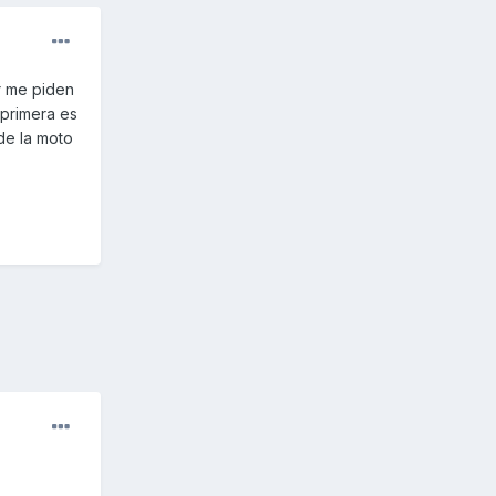
er me piden
 primera es
de la moto