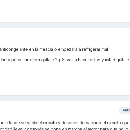
ticongelante en la mezcla o empezará a refrigerar mal
dad y poca carretera quítale 2g. Si vas a hacer mitad y mitad quítale 
Aut
por donde se vacía el circuito y después de vaciado el circuito que
antidad lleva y después se pone en marcha el motor para que no l