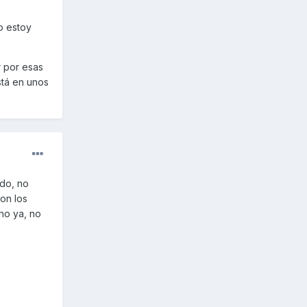
o estoy
 por esas
stá en unos
odo, no
son los
ho ya, no