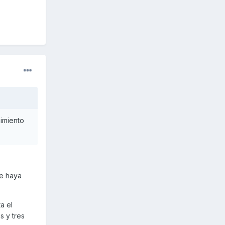
imiento
se haya
a el
s y tres