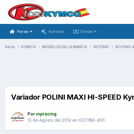
Foros
Normas
Donar
Inicio
KYMCO
MODELOS DE LA MARCA
XCITING
XCITING 
Variador POLINI MAXI HI-SPEED Kymc
Por
mpracing
13 de Agosto del 2014
en
XCITING 400