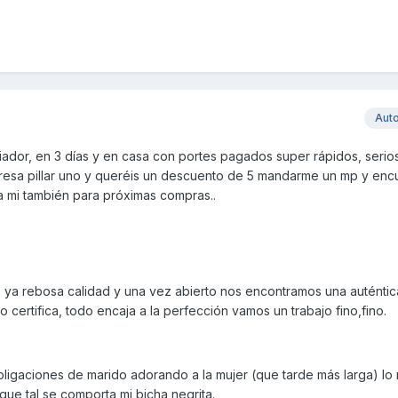
Aut
iador, en 3 días y en casa con portes pagados super rápidos, serio
teresa pillar uno y queréis un descuento de 5 mandarme un mp y enc
 a mi también para próximas compras..
 ya rebosa calidad y una vez abierto nos encontramos una auténti
o certifica, todo encaja a la perfección vamos un trabajo fino,fino.
bligaciones de marido adorando a la mujer (que tarde más larga) lo
 que tal se comporta mi bicha negrita.