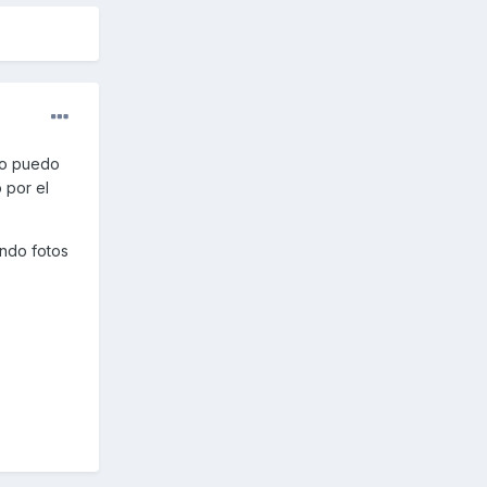
no puedo
 por el
ndo fotos