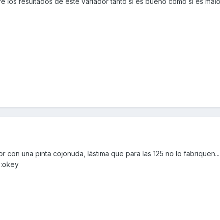
 los resultados de este variador tanto si es bueno como si es mal
 con una pinta cojonuda, lástima que para las 125 no lo fabriquen...
 :okey