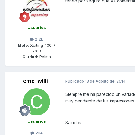
tened por seguro que ya comentare
Usuarios
2,2k
Moto:
Xciting 400i /
2013
Ciudad:
Palma
cmc_willi
Publicado
13 de Agosto del 2014
Siempre me ha parecido un variador
muy pendiente de tus impresiones
Usuarios
Saludos,
234