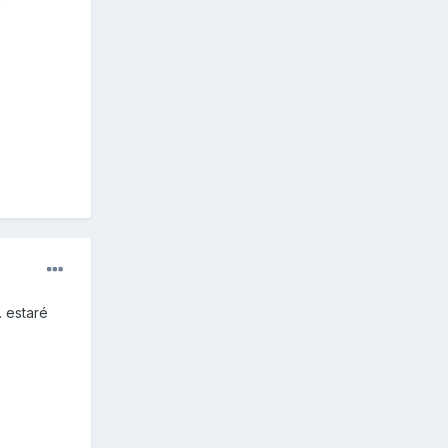
o
. estaré