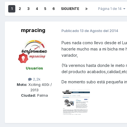
1
2
3
4
5
6
SIGUIENTE
Página 1 de 14
mpracing
Publicado
13 de Agosto del 2014
Pues nada como llevo desde el Lun
hacerle mucho mas a mi bicha me 
variador,
(Ya veremos hasta donde le meto 
Usuarios
del producto acabados,calidad,etc
2,2k
De momento subo está pequeña in
Moto:
Xciting 400i /
2013
Ciudad:
Palma