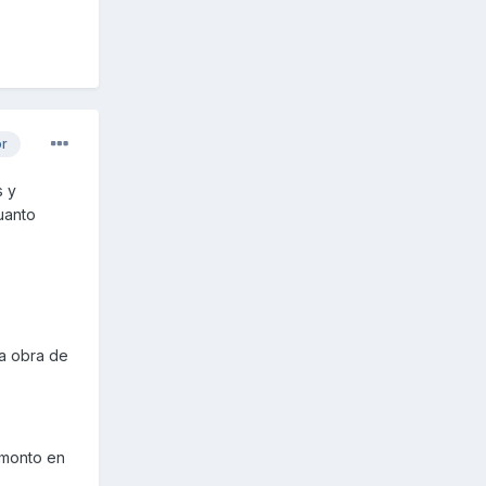
or
s y
uanto
ca obra de
 monto en