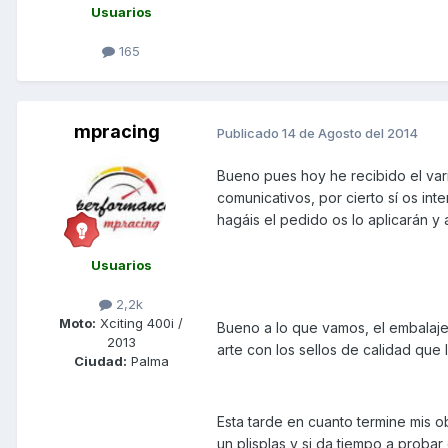
Usuarios
165
mpracing
Publicado
14 de Agosto del 2014
Bueno pues hoy he recibido el var
comunicativos, por cierto sí os in
hagáis el pedido os lo aplicarán y
Usuarios
2,2k
Moto:
Xciting 400i /
Bueno a lo que vamos, el embalaje
2013
arte con los sellos de calidad que l
Ciudad:
Palma
Esta tarde en cuanto termine mis o
un plisplas y si da tiempo a probar