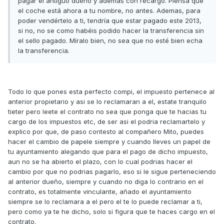
pagar el antiguo dueño y ademas con recargo. Piensa que
el coche está ahora a tu nombre, no antes. Ademas, para
poder vendértelo a ti, tendría que estar pagado este 2013,
si no, no se como habéis podido hacer la transferencia sin
el sello pagado. Míralo bien, no sea que no esté bien echa
la transferencia.
Todo lo que pones esta perfecto compi, el impuesto pertenece al
anterior propietario y asi se lo reclamaran a el, estate tranquilo
tieter pero leete el contrato no sea que ponga que te hacias tu
cargo de los impuestos etc, de ser asi el podria reclamartelo y
explico por que, de paso contesto al compañero Mito, puedes
hacer el cambio de papele siempre y cuando lleves un papel de
tu ayuntamiento alegando que para el pago de dicho impuesto,
aun no se ha abierto el plazo, con lo cual podrias hacer el
cambio por que no podrias pagarlo, eso si le sigue perteneciendo
al anterior dueño, siempre y cuando no diga lo contrario en el
contrato, es totalmente vinculante, añado el ayuntamiento
siempre se lo reclamara a el pero el te lo puede reclamar a ti,
pero como ya te he dicho, solo si figura que te haces cargo en el
contrato.