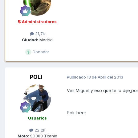
Administradores
21,7k
Ciudad:
Madrid
Donador
POLI
Publicado
13 de Abril del 2013
Ves Miguel,y eso que te lo dije,po
Poli :beer
Usuarios
22,2k
Moto:
SD300 Titanio