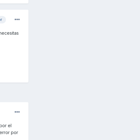
or
 necesitas
por el
error por