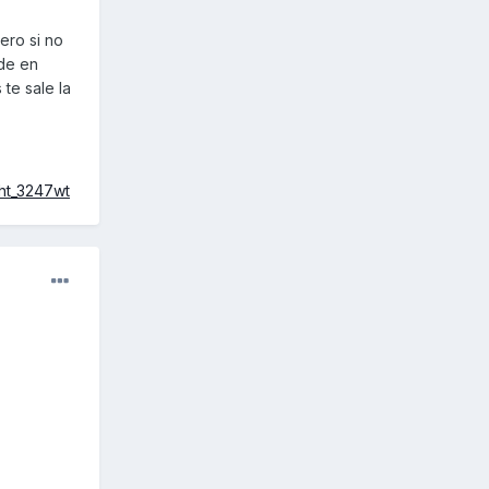
ero si no
nde en
te sale la
ht_3247wt