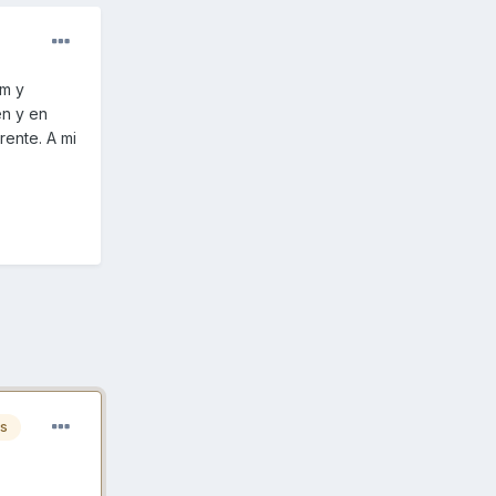
um y
en y en
rente. A mi
es