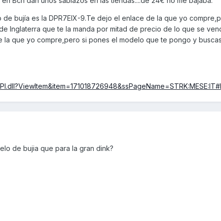
 en Bcn dan unos sablazos en las tiendas....de 24€ no me bajaba.
lo de bujía es la DPR7EIX-9.Te dejo el enlace de la que yo compre,p
 de Inglaterra que te la manda por mitad de precio de lo que se ve
e la que yo compre,pero si pones el modelo que te pongo y buscas 
SAPI.dll?ViewItem&item=171018726948&ssPageName=STRK:MESE:IT#
lo de bujia que para la gran dink?