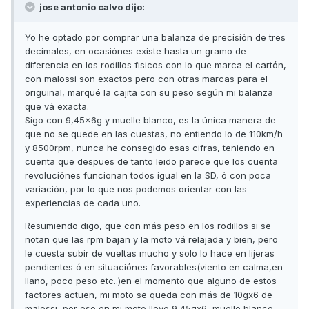
jose antonio calvo dijo:
Yo he optado por comprar una balanza de precisión de tres
decimales, en ocasiónes existe hasta un gramo de
diferencia en los rodillos fisicos con lo que marca el cartón,
con malossi son exactos pero con otras marcas para el
origuinal, marqué la cajita con su peso según mi balanza
que vá exacta.
Sigo con 9,45x6g y muelle blanco, es la única manera de
que no se quede en las cuestas, no entiendo lo de 110km/h
y 8500rpm, nunca he consegido esas cifras, teniendo en
cuenta que despues de tanto leido parece que los cuenta
revoluciónes funcionan todos igual en la SD, ó con poca
variación, por lo que nos podemos orientar con las
experiencias de cada uno.
Resumiendo digo, que con más peso en los rodillos si se
notan que las rpm bajan y la moto vá relajada y bien, pero
le cuesta subir de vueltas mucho y solo lo hace en lijeras
pendientes ó en situaciónes favorables(viento en calma,en
llano, poco peso etc..)en el momento que alguno de estos
factores actuen, mi moto se queda con más de 10gx6 de
malossi, por eso en mi moto llevo 9,45gx6, muelle blanco.