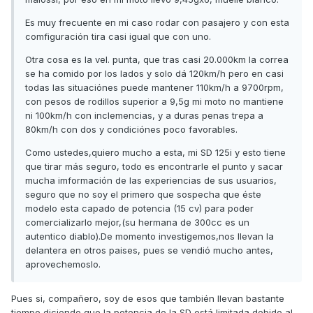
Es muy frecuente en mi caso rodar con pasajero y con esta
comfiguración tira casi igual que con uno.
Otra cosa es la vel. punta, que tras casi 20.000km la correa
se ha comido por los lados y solo dá 120km/h pero en casi
todas las situaciónes puede mantener 110km/h a 9700rpm,
con pesos de rodillos superior a 9,5g mi moto no mantiene
ni 100km/h con inclemencias, y a duras penas trepa a
80km/h con dos y condiciónes poco favorables.
Como ustedes,quiero mucho a esta, mi SD 125i y esto tiene
que tirar más seguro, todo es encontrarle el punto y sacar
mucha imformación de las experiencias de sus usuarios,
seguro que no soy el primero que sospecha que éste
modelo esta capado de potencia (15 cv) para poder
comercializarlo mejor,(su hermana de 300cc es un
autentico diablo).De momento investigemos,nos llevan la
delantera en otros paises, pues se vendió mucho antes,
aprovechemoslo.
Pues si, compañero, soy de esos que también llevan bastante
tiempo diciendo que la potencia de la SD está limitada debido al