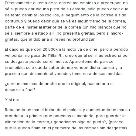
Efectivamente el tema de la correa me empieza a preocupar, no
sé si puedo dar alguna pista de su estado, sólo puedo decir que
de tanto cambiar los rodillos, el seguimiento de la correa a sido
contunuo y puedo decir que se vé es algún tramo de la correa,
parte de el material interior de la correa (un hilo blanco) que no
sé si siempre a estado allí, no presenta grietas, pero si micro-
grietas, que al doblarla al revés no profundizan.
El caso es que con 20.000km la moto vá de cine, pero a perdido
vel punta, no pasa de 118km/h, creo que al ser mas estrecha por
su desgaste puede ser el motivo. Aparentemente parece
irrompible, solo queda saber donde venden dicha correa y la
proxima que desmonte el variador, tomo nota de sus medidas.
¿con un mm más de ancho que la original, aumentaria el
desarrollo final?
Y si no:
Rebajando un mm el bulón de el malossi y aumentando un mm su
arandela( la primera que ponemos al montarlo, para guardar la
alineación de la correa,¿ ganariamos algo de punta?, (parece
que le queda 5mm en el perimetro de las rampas sin desgastar)