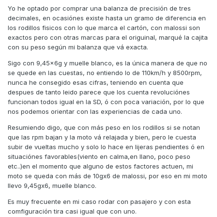
Yo he optado por comprar una balanza de precisión de tres
decimales, en ocasiónes existe hasta un gramo de diferencia en
los rodillos fisicos con lo que marca el cartón, con malossi son
exactos pero con otras marcas para el origuinal, marqué la cajita
con su peso según mi balanza que vá exacta.
Sigo con 9,45x6g y muelle blanco, es la única manera de que no
se quede en las cuestas, no entiendo lo de 110km/h y 8500rpm,
nunca he consegido esas cifras, teniendo en cuenta que
despues de tanto leido parece que los cuenta revoluciónes
funcionan todos igual en la SD, ó con poca variación, por lo que
nos podemos orientar con las experiencias de cada uno.
Resumiendo digo, que con más peso en los rodillos si se notan
que las rpm bajan y la moto vá relajada y bien, pero le cuesta
subir de vueltas mucho y solo lo hace en lijeras pendientes ó en
situaciónes favorables(viento en calma,en llano, poco peso
etc..)en el momento que alguno de estos factores actuen, mi
moto se queda con más de 10gx6 de malossi, por eso en mi moto
llevo 9,45gx6, muelle blanco.
Es muy frecuente en mi caso rodar con pasajero y con esta
comfiguración tira casi igual que con uno.