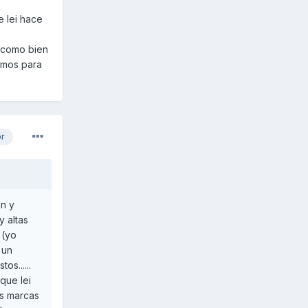
e lei hace
, como bien
ismos para
or
an y
y altas
 (yo
 un
s......
que lei
as marcas