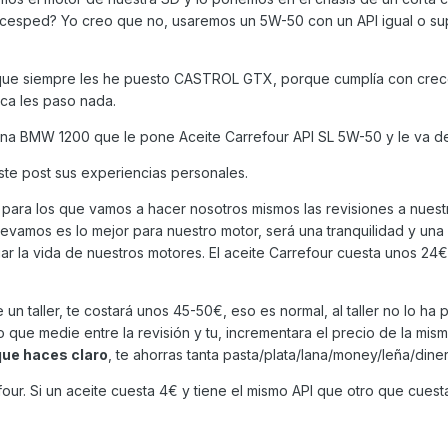
cesped? Yo creo que no, usaremos un 5W-50 con un API igual o sup
 que siempre les he puesto CASTROL GTX, porque cumplía con crece
ca les paso nada.
 una BMW 1200 que le pone Aceite Carrefour API SL 5W-50 y le va de
te post sus experiencias personales.
 para los que vamos a hacer nosotros mismos las revisiones a nuest
evamos es lo mejor para nuestro motor, será una tranquilidad y una
 la vida de nuestros motores. El aceite Carrefour cuesta unos 24€ l
.
e un taller, te costará unos 45-50€, eso es normal, al taller no lo ha 
o que medie entre la revisión y tu, incrementara el precio de la mis
que haces claro
, te ahorras tanta pasta/plata/lana/money/leña/diner
efour. Si un aceite cuesta 4€ y tiene el mismo API que otro que cues