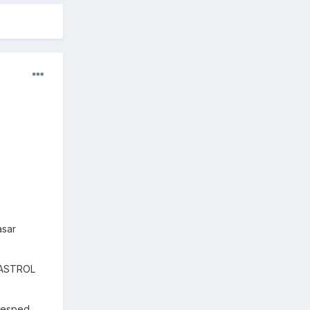
asar
 CASTROL
cesped,