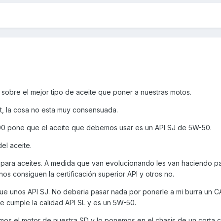
r sobre el mejor tipo de aceite que poner a nuestras motos.
t, la cosa no esta muy consensuada.
300 pone que el aceite que debemos usar es un API SJ de 5W-50.
el aceite.
ad para aceites. A medida que van evolucionando les van haciendo p
os consiguen la certificación superior API y otros no.
que unos API SJ. No deberia pasar nada por ponerle a mi burra un
 cumple la calidad API SL y es un 5W-50.
mos el motor de nuestra SD y lo ponemos en el chasis de un corta 