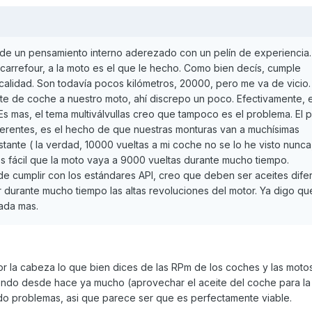
 de un pensamiento interno aderezado con un pelín de experiencia.
carrefour, a la moto es el que le hecho. Como bien decís, cumple
alidad. Son todavía pocos kilómetros, 20000, pero me va de vicio.
te de coche a nuestro moto, ahí discrepo un poco. Efectivamente, 
Es mas, el tema multiválvullas creo que tampoco es el problema. El
ferentes, es el hecho de que nuestras monturas van a muchísimas
tante ( la verdad, 10000 vueltas a mi coche no se lo he visto nunca,
 es fácil que la moto vaya a 9000 vueltas durante mucho tiempo.
e cumplir con los estándares API, creo que deben ser aceites dife
 durante mucho tiempo las altas revoluciones del motor. Ya digo qu
nada mas.
la cabeza lo que bien dices de las RPm de los coches y las motos
endo desde hace ya mucho (aprovechar el aceite del coche para la
 problemas, asi que parece ser que es perfectamente viable.