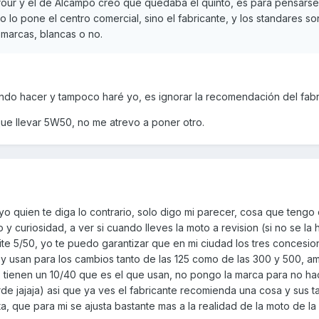
four y el de Alcampo creo que quedaba el quinto, es para pensars
 lo pone el centro comercial, sino el fabricante, y los standares so
 marcas, blancas o no.
do hacer y tampoco haré yo, es ignorar la recomendación del fabr
ue llevar 5W50, no me atrevo a poner otro.
 quien te diga lo contrario, solo digo mi parecer, cosa que tengo 
 curiosidad, a ver si cuando lleves la moto a revision (si no se la 
eite 5/50, yo te puedo garantizar que en mi ciudad los tres concesio
 y usan para los cambios tanto de las 125 como de las 300 y 500, a
) tienen un 10/40 que es el que usan, no pongo la marca para no ha
de jajaja) asi que ya ves el fabricante recomienda una cosa y sus ta
ta, que para mi se ajusta bastante mas a la realidad de la moto de la