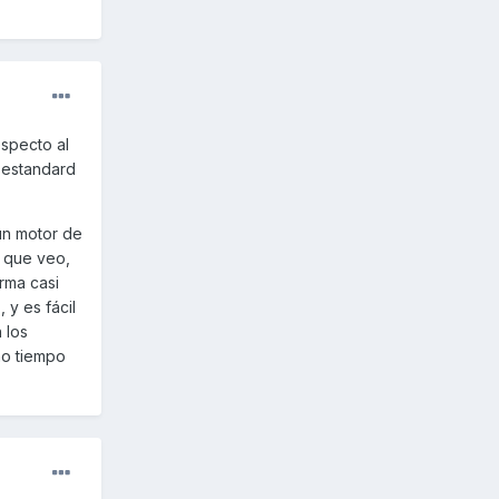
specto al
 estandard
un motor de
l que veo,
rma casi
 y es fácil
 los
ho tiempo