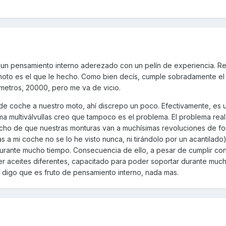
 un pensamiento interno aderezado con un pelín de experiencia. Re
a moto es el que le hecho. Como bien decís, cumple sobradamente el
ómetros, 20000, pero me va de vicio.
de coche a nuestro moto, ahí discrepo un poco. Efectivamente, es 
ema multiválvullas creo que tampoco es el problema. El problema rea
echo de que nuestras monturas van a muchísimas revoluciones de fo
s a mi coche no se lo he visto nunca, ni tirándolo por un acantilado),
urante mucho tiempo. Consecuencia de ello, a pesar de cumplir con
r aceites diferentes, capacitado para poder soportar durante muc
Ya digo que es fruto de pensamiento interno, nada mas.