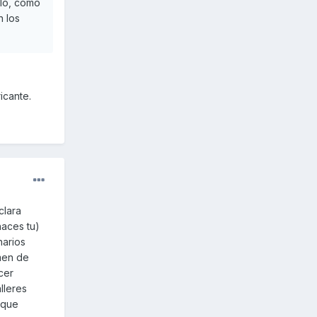
elo, como
n los
icante.
clara
haces tu)
narios
men de
cer
lleres
 que