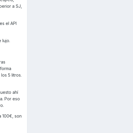
erior a SJ,
s el API
 lujo.
ras
 forma
os 5 litros.
puesto ahí
ma. Por eso
o.
ta 100€, son