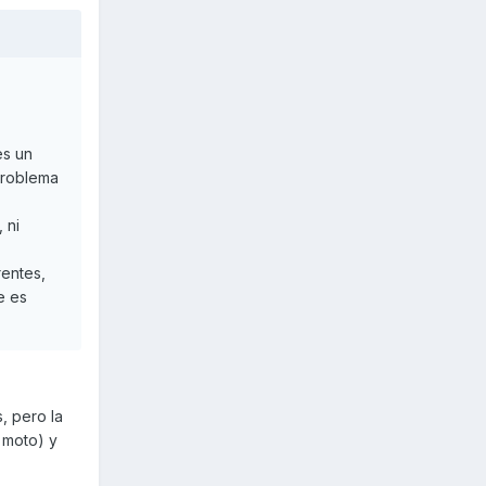
es un
 problema
 ni
rentes,
e es
, pero la
 moto) y