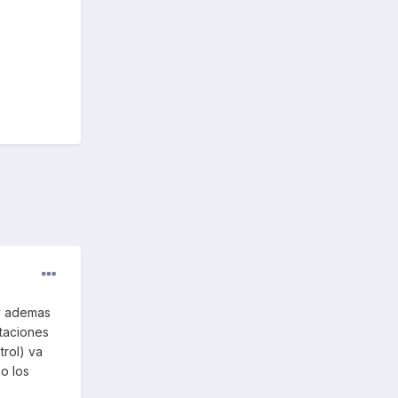
 y ademas
staciones
trol) va
o los