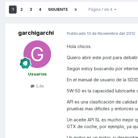
1
2
3
4
SIGUIENTE
Página 1 de 4
garchigarchi
Publicado
13 de Noviembre del 2012
Hola chicos.
Quiero abrir este post para debati
Según estoy buscando por interne
Usuarios
En el manual de usuario de la SD
2,6k
5W-50 es la capacidad lubricante d
API es una clasificación de calid
pruebas mas dificiles y entonces un
Un aceite API SL es mucho mejor 
GTX de coche, por ejemplo, ya que
Un motor es un motor, si desmonta