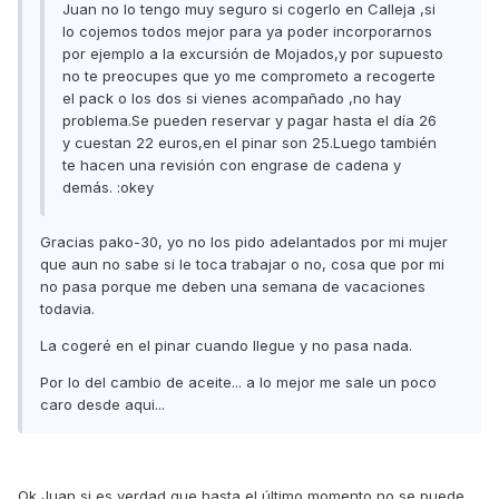
Juan no lo tengo muy seguro si cogerlo en Calleja ,si
lo cojemos todos mejor para ya poder incorporarnos
por ejemplo a la excursión de Mojados,y por supuesto
no te preocupes que yo me comprometo a recogerte
el pack o los dos si vienes acompañado ,no hay
problema.Se pueden reservar y pagar hasta el día 26
y cuestan 22 euros,en el pinar son 25.Luego también
te hacen una revisión con engrase de cadena y
demás. :okey
Gracias pako-30, yo no los pido adelantados por mi mujer
que aun no sabe si le toca trabajar o no, cosa que por mi
no pasa porque me deben una semana de vacaciones
todavia.
La cogeré en el pinar cuando llegue y no pasa nada.
Por lo del cambio de aceite... a lo mejor me sale un poco
caro desde aqui...
Ok Juan si es verdad que hasta el último momento no se puede