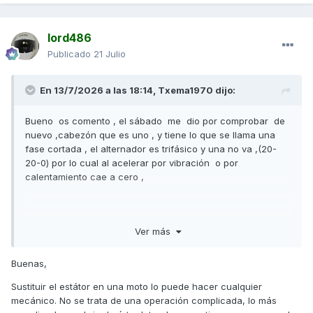
lord486
Publicado
21 Julio
En 13/7/2026 a las 18:14,
Txema1970
dijo:
Bueno os comento , el sábado me dio por comprobar de
nuevo ,cabezón que es uno , y tiene lo que se llama una
fase cortada , el alternador es trifásico y una no va ,(20-
20-0) por lo cual al acelerar por vibración o por
calentamiento cae a cero ,
Ahora la duda es si taller de barrio o al ser algo serio casa
Ver más
oficial y leche de espanto.
Buenas,
Sustituir el estátor en una moto lo puede hacer cualquier
mecánico. No se trata de una operación complicada, lo más