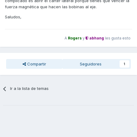
complicado es abrir el cárter lateral porque tienes que vencer la
fuerza magnética que hacen las bobinas al eje.
Saludos,
A
Rogers
y
abhang
les gusta esto
Compartir
Seguidores
1
Ir a la lista de temas