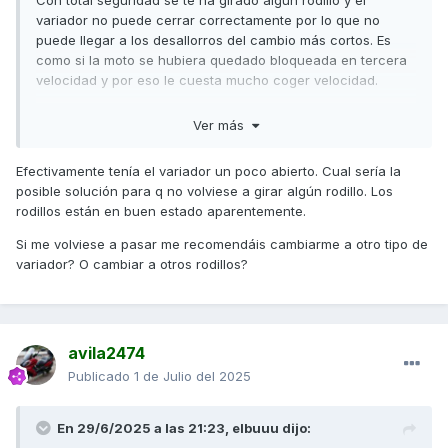
Con total seguridad se te ha girado algún rodillo y el
variador no puede cerrar correctamente por lo que no
puede llegar a los desallorros del cambio más cortos. Es
como si la moto se hubiera quedado bloqueada en tercera
velocidad y por eso le cuesta mucho coger velocidad.
Desmonta el variador y asegúrate de que todo esté
Ver más
montado correctamente. Aplica el par de apriete correcto.
Saludos,
Efectivamente tenía el variador un poco abierto. Cual sería la
posible solución para q no volviese a girar algún rodillo. Los
rodillos están en buen estado aparentemente.
Si me volviese a pasar me recomendáis cambiarme a otro tipo de
variador? O cambiar a otros rodillos?
avila2474
Publicado
1 de Julio del 2025
En 29/6/2025 a las 21:23,
elbuuu
dijo: