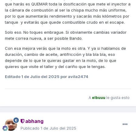
que harás es QUEMAR toda la dosificación que mete el inyector a
explicarme lo mejor posible.
la cámara de combustión al ser la chispa mucho más uniforme,
Leo atentamente vuestros consejos y opiniones. Un saludo
por lo que aumentarás rendimiento y sacarás más kilómetros por
y gracias a todos de antemano
tanque y evitarás que quede combustible crudo en el escape.
Solo eso. No toques embrague. Si obviamente cambias variador
mete correa nueva, a ser posible Bando.
Con esa mejora verás que la moto es otra. Y ya si hablamos de
duración, cambio de aceite, antifricción y bla bla bla, eso
depende de lo que te quieras gastar en la moto, de lo que
quieres que visite el taller y del cariño que le tengas.
Editado
1 de Julio del 2025
por avila2474
A
elbuuu
le gusta esto
abhang
Publicado
1 de Julio del 2025