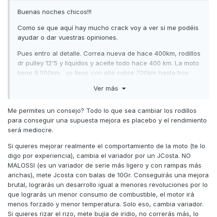
Buenas noches chicos!!!
Como se que aquí hay mucho crack voy a ver si me podéis
ayudar o dar vuestras opiniones.
Pues entro al detalle. Correa nueva de hace 400km, rodillos
dr pulley 12'5 y líquidos y aceite todo hace 400 km. La moto
tiene 8.000km. yo llevo con ella sobre 700km hasta hoy
todo perfecto, el cambio de rodillos y correa le ha venido
Ver más
de maravilla y todo iba como la seda, pero hoy he hecho un
viajecillo algo más largo de los habituales (al rededor de
Me permites un consejo? Todo lo que sea cambiar los rodillos
45-50km) todo por carretera convencional y algo de
para conseguir una supuesta mejora es placebo y el rendimiento
autovía, como no llevaba prisa por autovía no he forzado a
será mediocre.
pasar de 100km/h. Todo como la seda pero a mitad de
camino en un cruce me detuve en un stop y cuando
Si quieres mejorar realmente el comportamiento de la moto (te lo
arranque de parado no daba salido, mala mente cogía
digo por experiencia), cambia el variador por un JCosta. NO
3000rpm y como sin fuerza pero en cuanto cogió velocidad
MALOSSI (es un variador de serie más ligero y con rampas más
todo perfecto otra vez. Me detuve un par de veces mas y lo
anchas), mete Jcosta con balas de 10Gr. Conseguirás una mejora
mismo, desde parado no coge vueltas y no tiene fuerza
brutal, lograrás un desarrollo igual a menores revoluciones por lo
pero en cuanto coge algo de velocidad todo perfecto,
que lograrás un menor consumo de combustible, el motor irá
alcanzando los 100km/h en llano como siempre.
menos forzado y menor temperatura. Solo eso, cambia variador.
Si quieres rizar el rizo, mete bujía de iridio, no correrás más, lo
He escrito un buen testamento y lo lamento pero quería