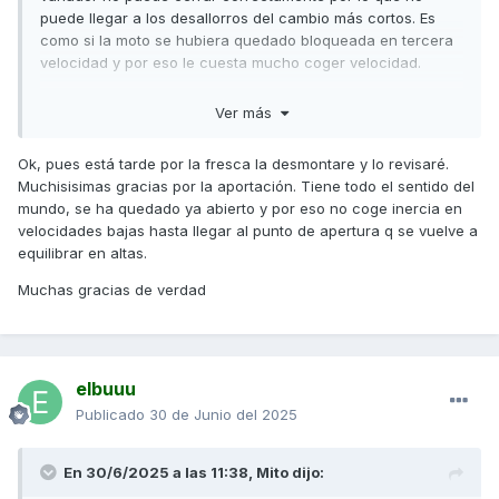
puede llegar a los desallorros del cambio más cortos. Es
como si la moto se hubiera quedado bloqueada en tercera
velocidad y por eso le cuesta mucho coger velocidad.
Desmonta el variador y asegúrate de que todo esté
Ver más
montado correctamente. Aplica el par de apriete correcto.
Saludos,
Ok, pues está tarde por la fresca la desmontare y lo revisaré.
Muchisisimas gracias por la aportación. Tiene todo el sentido del
mundo, se ha quedado ya abierto y por eso no coge inercia en
velocidades bajas hasta llegar al punto de apertura q se vuelve a
equilibrar en altas.
Muchas gracias de verdad
elbuuu
Publicado
30 de Junio del 2025
En 30/6/2025 a las 11:38,
Mito
dijo: