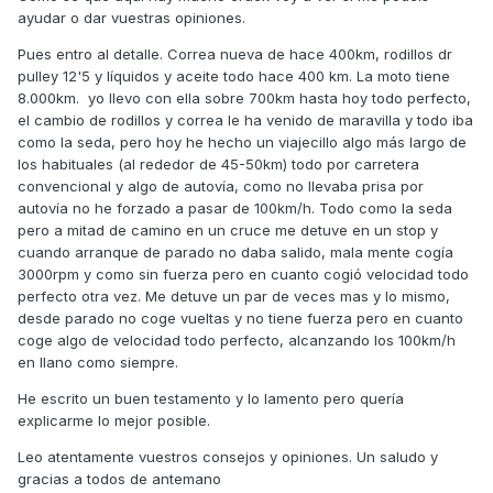
ayudar o dar vuestras opiniones.
Pues entro al detalle. Correa nueva de hace 400km, rodillos dr
pulley 12'5 y líquidos y aceite todo hace 400 km. La moto tiene
8.000km. yo llevo con ella sobre 700km hasta hoy todo perfecto,
el cambio de rodillos y correa le ha venido de maravilla y todo iba
como la seda, pero hoy he hecho un viajecillo algo más largo de
los habituales (al rededor de 45-50km) todo por carretera
convencional y algo de autovía, como no llevaba prisa por
autovía no he forzado a pasar de 100km/h. Todo como la seda
pero a mitad de camino en un cruce me detuve en un stop y
cuando arranque de parado no daba salido, mala mente cogía
3000rpm y como sin fuerza pero en cuanto cogió velocidad todo
perfecto otra vez. Me detuve un par de veces mas y lo mismo,
desde parado no coge vueltas y no tiene fuerza pero en cuanto
coge algo de velocidad todo perfecto, alcanzando los 100km/h
en llano como siempre.
He escrito un buen testamento y lo lamento pero quería
explicarme lo mejor posible.
Leo atentamente vuestros consejos y opiniones. Un saludo y
gracias a todos de antemano