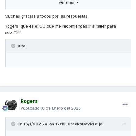
Ver más
embrague.
Llévala a un taller y que miren de subirle un poco el 'CO'...
Muchas gracias a todos por las respuestas.
en caso que el problema persista podría ser que el starter
Rogers, que es el CO que me recomiendas ir al taller para
automático se haya quedado clavado y no haga su función
subir???
de limitar el paso de aire al cuerpo de admisión cuando el
motor está frio.
Cita
Rogers
Publicado
16 de Enero del 2025
En 16/1/2025 a las 17:12,
BrackoDavid
dijo: