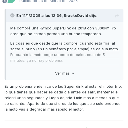
Publicado
23 de Marzo del 2025
En 11/1/2025 a las 12:36,
BrackoDavid
dijo:
Me compré una Kymco SuperDink de 2018 con 3000km. Yo
creo que ha estado parada una buena temporada.
La cosa es que desde que la compre, cuando está fría, al
soltar el puño (en un semáforo por ejemplo) se cala la moto.
En cuanto la moto coge un poco de calor, cosa de 5
minutos, ya no hay problema.
Me dijeron que le echara unos cuantos depósitos de
Ver más
gasolina 98 para limpiar a ver si mejoraba pero sigue igual.
¿A qué pensáis que se puede deber? No tengo mucha idea
Es un problema endemico de las Super dink al estar el motor frio,
de mecánica pero la verdad es que me está llamando la
lo que tienes que hacer es cada dia antes de salir, mantener el
atención.
relenti unos segundos y luego dejarla 1 min mas o menos a que
se caliente. Aparte de que si eres de los que sale solo endencer
Gracias
la moto vas a degradar mas rapido el motor.