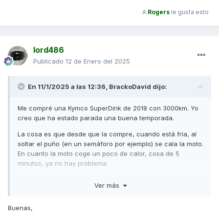
A
Rogers
le gusta esto
lord486
Publicado
12 de Enero del 2025
En 11/1/2025 a las 12:36,
BrackoDavid
dijo:
Me compré una Kymco SuperDink de 2018 con 3000km. Yo
creo que ha estado parada una buena temporada.
La cosa es que desde que la compre, cuando está fría, al
soltar el puño (en un semáforo por ejemplo) se cala la moto.
En cuanto la moto coge un poco de calor, cosa de 5
minutos, ya no hay problema.
Me dijeron que le echara unos cuantos depósitos de
Ver más
gasolina 98 para limpiar a ver si mejoraba pero sigue igual.
¿A qué pensáis que se puede deber? No tengo mucha idea
Buenas,
de mecánica pero la verdad es que me está llamando la