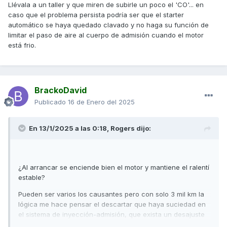
Llévala a un taller y que miren de subirle un poco el 'CO'... en
caso que el problema persista podría ser que el starter
automático se haya quedado clavado y no haga su función de
limitar el paso de aire al cuerpo de admisión cuando el motor
está frio.
BrackoDavid
Publicado
16 de Enero del 2025
En 13/1/2025 a las 0:18,
Rogers
dijo:
¿Al arrancar se enciende bien el motor y mantiene el ralentí
estable?
Pueden ser varios los causantes pero con solo 3 mil km la
lógica me hace pensar el descartar que haya suciedad en
el sistema de inyección-admisión, que exista un desajuste
de válvulas o que padezca un problema de enganche del