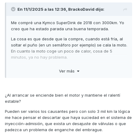
En 11/1/2025 a las 12:36,
BrackoDavid
dijo:
Me compré una Kymco SuperDink de 2018 con 3000km. Yo
creo que ha estado parada una buena temporada.
La cosa es que desde que la compre, cuando está fría, al
soltar el puño (en un semáforo por ejemplo) se cala la moto.
En cuanto la moto coge un poco de calor, cosa de 5
minutos, ya no hay problema.
Me dijeron que le echara unos cuantos depósitos de
Ver más
gasolina 98 para limpiar a ver si mejoraba pero sigue igual.
¿A qué pensáis que se puede deber? No tengo mucha idea
de mecánica pero la verdad es que me está llamando la
¿Al arrancar se enciende bien el motor y mantiene el ralentí
atención.
estable?
Gracias
Pueden ser varios los causantes pero con solo 3 mil km la lógica
me hace pensar el descartar que haya suciedad en el sistema de
inyección-admisión, que exista un desajuste de válvulas o que
padezca un problema de enganche del embrague.