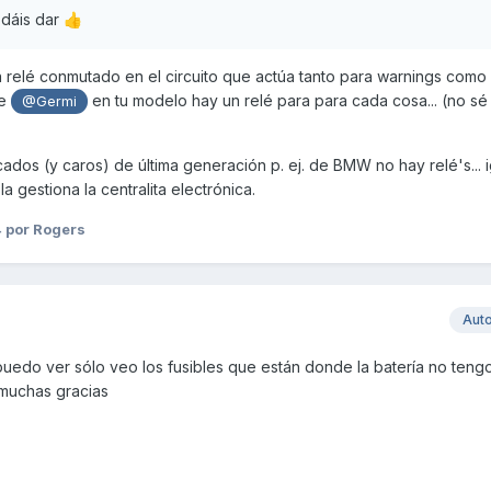
odáis dar
👍
 relé conmutado en el circuito que actúa tanto para warnings como 
ce
en tu modelo hay un relé para para cada cosa... (no sé 
@Germi
ados (y caros) de última generación p. ej. de BMW no hay relé's... 
a gestiona la centralita electrónica.
4
por Rogers
Aut
puedo ver sólo veo los fusibles que están donde la batería no teng
 muchas gracias