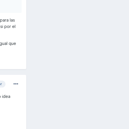
para las
si por el
igual que
or
o idea