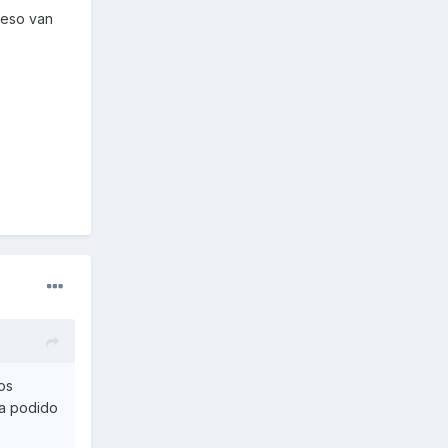
 eso van
os
 a podido