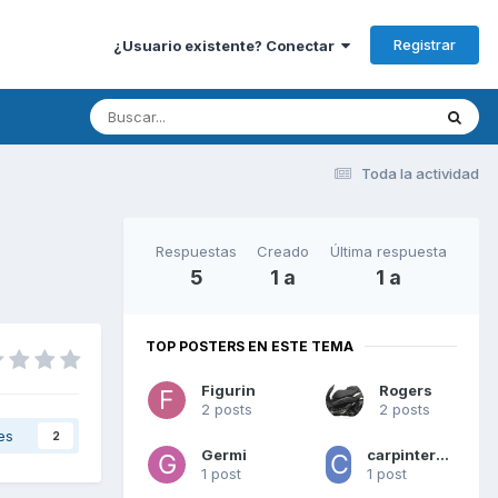
Registrar
¿Usuario existente? Conectar
Toda la actividad
Respuestas
Creado
Última respuesta
5
1 a
1 a
TOP POSTERS EN ESTE TEMA
Figurin
Rogers
2 posts
2 posts
es
2
Germi
carpintero chispa
1 post
1 post