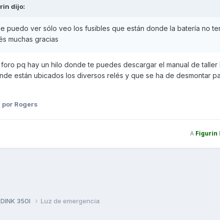
rin
dijo:
le puedo ver sólo veo los fusibles que están donde la batería no t
lés muchas gracias
oro pq hay un hilo donde te puedes descargar el manual de taller
 donde están ubicados los diversos relés y que se ha de desmontar 
4
por Rogers
A
Figurin
 DINK 350I
Luz de emergencia