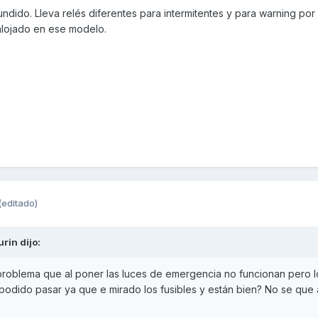
ndido. Lleva relés diferentes para intermitentes y para warning por
 alojado en ese modelo.
(editado)
urin
dijo:
roblema que al poner las luces de emergencia no funcionan pero l
a podido pasar ya que e mirado los fusibles y están bien? No se que