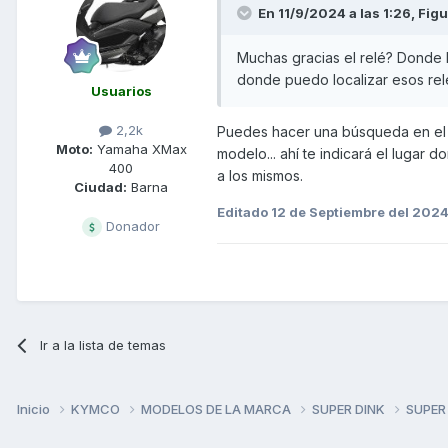
En 11/9/2024 a las 1:26,
Figu
Muchas gracias el relé? Donde 
donde puedo localizar esos re
Usuarios
2,2k
Puedes hacer una búsqueda en el f
Moto:
Yamaha XMax
modelo... ahí te indicará el lugar
400
a los mismos.
Ciudad:
Barna
Editado
12 de Septiembre del 202
Donador
Ir a la lista de temas
Inicio
KYMCO
MODELOS DE LA MARCA
SUPER DINK
SUPER