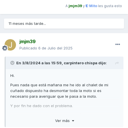
A
jmjm39
y
Mito
les gusta esto
11 meses más tarde...
jmjm39
Publicado
6 de Julio del 2025
En 3/8/2024 a las 15:59,
carpintero chispa
dijo:
Hi.
Pues nada que está mañana me he ido al chalet de mi
cuñado dispuesto ha desmontar toda la moto si es
necesario para averiguar que le pasa a la moto.
Y por fin he dado con el problema.
Un silenblock del motor estaba del revés.
Ver más
En fin ahora estoy haber si soy capaz de regular las luces