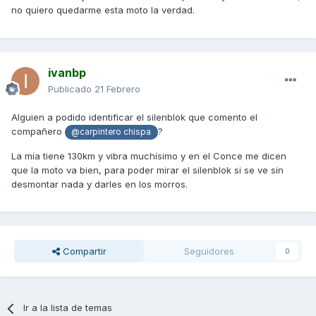
subir más pero bueno.
no quiero quedarme esta moto la verdad.
A vosotros también os vibra como para pensar (aquí algo
va mal).
En fin.
ivanbp
Publicado
21 Febrero
Alguien a podido identificar el silenblok que comento el
compañero
?
@carpintero chispa
La mía tiene 130km y vibra muchísimo y en el Conce me dicen
que la moto va bien, para poder mirar el silenblok si se ve sin
desmontar nada y darles en los morros.
Compartir
Seguidores
0
Ir a la lista de temas