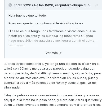
En 29/7/2024 a las 15:28,
carpintero chispa
dijo:
Hola buenas que tal todo
Pues eso quería preguntaros si tenéis vibraciones.
El caso es que tengo unos temblores o vibraciones que se
notan en el asiento y los puños,a las 8000 rpm.( Cuando
hago unos 20km de autovía se me llega a dormir el cul* y
las manos)
Ver más
Pensaba que sería de los rodillos pero los he cambiado he
puesto unos dr pulley.se ha arreglado un poco pero siguen.
( Ahora me coge
Buenas tardes compañero, yo tengo una dtx con 15 días(7 en el
taller) con 90km, y me pasa algo parecido, cuando salga de
5 km/h más por horas de punta a 8000~8500 voy a
parado perfecta, de 0 al 40km/h más o menos, va perfecta, pero
100~105)
a partir de 40km/h empieza una vibración en los puños, pues y
asiento, si voy a más velocidad de 40km y suelo el gas, ya no
El caso es que la subo de vueltas con el caballete y en
vibra nada.
marcha con el casco no se nota pero al aire
Estoy de peleas con el concesionario, que me dicen que eso es
Parece que se va a desmontar Es horroroso como suena.
así, que a la moto no le pasa nada, y claro con 7 días que tiene y
El caso es que a 8000 empieza lo rojo en teoría no debería
90km..... Pues leyendo a todos los compañeros y diferentes hilos,