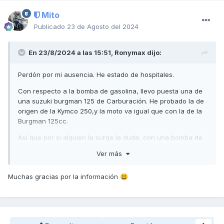
Mito
Publicado
23 de Agosto del 2024
En 23/8/2024 a las 15:51,
Ronymax
dijo:
Perdón por mi ausencia. He estado de hospitales.
Con respecto a la bomba de gasolina, llevo puesta una de
una suzuki burgman 125 de Carburación. He probado la de
origen de la Kymco 250,y la moto va igual que con la de la
Burgman 125cc.
Así que por si alguien le surge la duda, con una bomba de
gasolina mecánica(que trabaje por succión, o aspiración)
Ver más
de cualquier 125cc, le vale a la 250cc de Carburación
perfectamente.
Muchas gracias por la información
😃