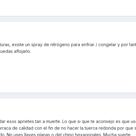
ras, existe un spray de nitrógeno para enfriar / congelar y por tan
uedas aflojarlo.
r esos aprietes tan a muerte. Lo que si que te aconsejo es que us
arraca de calidad con el fin de no hacer la tuerca redonda por que s
o. No uses llaves planas o del chino hexagonales. Mucha suerte.