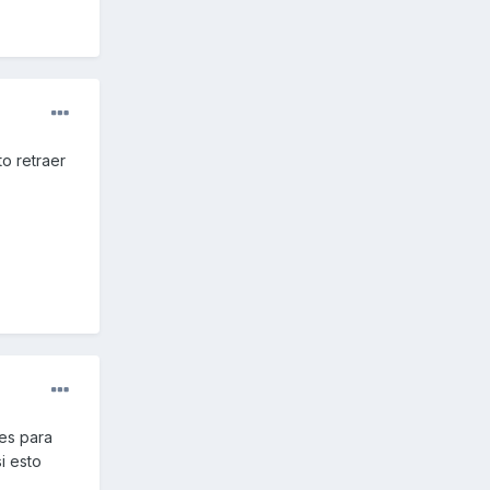
to retraer
es para
i esto