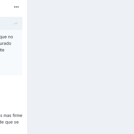
 que no
gurado
ite
es mas firme
 de que se