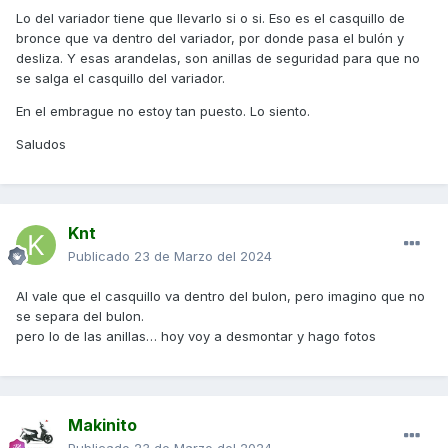
Embrague: 2 arandelas y una especie de tubo que encaja
Lo del variador tiene que llevarlo si o si. Eso es el casquillo de
con el muelle. (Yo solo tengo uno, no dos.
bronce que va dentro del variador, por donde pasa el bulón y
desliza. Y esas arandelas, son anillas de seguridad para que no
¿alguien que tenga el mismo modelo que yo puede decirme
se salga el casquillo del variador.
si su moto lo trae?
En el embrague no estoy tan puesto. Lo siento.
gracias.
Saludos
Knt
Publicado
23 de Marzo del 2024
Al vale que el casquillo va dentro del bulon, pero imagino que no
se separa del bulon.
pero lo de las anillas… hoy voy a desmontar y hago fotos
Makinito