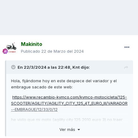
Makinito
Publicado
22 de Marzo del 2024
En 22/3/2024 a las 22:48,
Knt
dijo:
Hola, fijándome hoy en este despiece del variador y el
embrague sacado de este web:
https://www.recambio-kymco.com/kymco-motocicleta/125-
SCOOTER/AGILITY/AGILITY_CITY_125_4T_EURO_III/VARIADOR
--EMBRAGUE/12/33/0/12
he visto que mi moto (agility city 125 2010 euro 3) no traer
las piezas que marco en negro.
Ver más
Variador: 2 arandelas y un bulon.