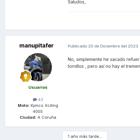
Saludos,
manupitafer
Publicado
20 de Diciembre del 2023
No, simplemente he sacado refuerz
tornillos , pero así no hay el tre
Usuarios
43
Moto:
Kymco Xciting
400S
Ciudad:
A Coruña
1 año más tarde...