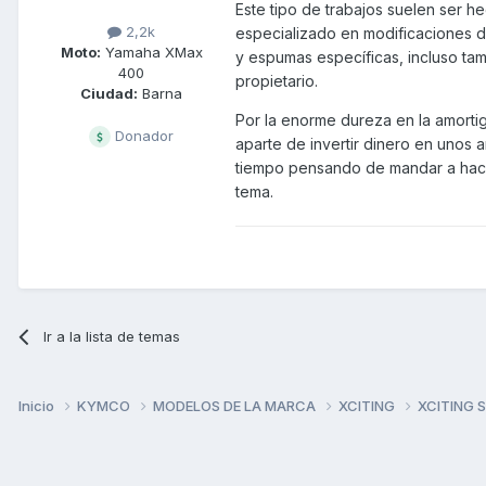
Este tipo de trabajos suelen ser he
2,2k
especializado en modificaciones 
Moto:
Yamaha XMax
y espumas específicas, incluso tam
400
propietario.
Ciudad:
Barna
Por la enorme dureza en la amortig
Donador
aparte de invertir dinero en unos 
tiempo pensando de mandar a hace
tema.
Ir a la lista de temas
Inicio
KYMCO
MODELOS DE LA MARCA
XCITING
XCITING 