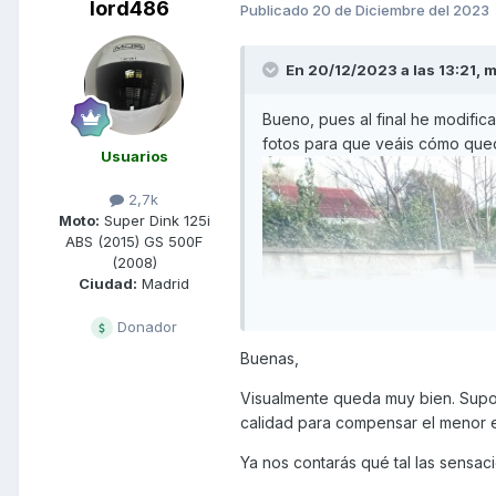
lord486
Publicado
20 de Diciembre del 2023
En 20/12/2023 a las 13:21,
m
Bueno, pues al final he modific
fotos para que veáis cómo que
Usuarios
2,7k
Moto:
Super Dink 125i
ABS (2015) GS 500F
(2008)
Ciudad:
Madrid
Donador
Buenas,
Visualmente queda muy bien. Supon
calidad para compensar el menor 
Ya nos contarás qué tal las sensac