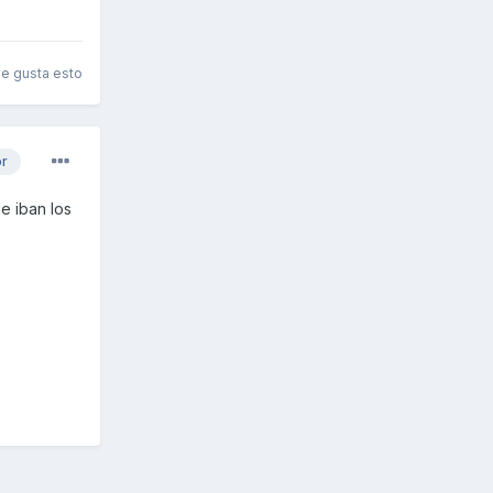
le gusta esto
or
e iban los