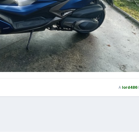
A
lord486