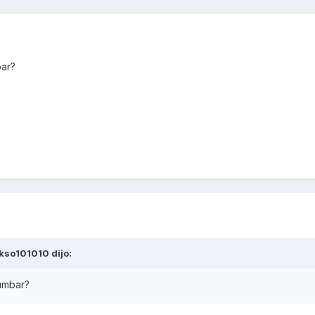
bar?
kso101010
dijo:
umbar?