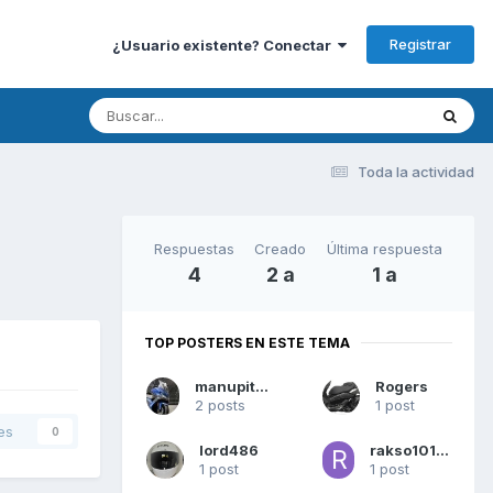
Registrar
¿Usuario existente? Conectar
Toda la actividad
Respuestas
Creado
Última respuesta
4
2 a
1 a
TOP POSTERS EN ESTE TEMA
manupitafer
Rogers
2 posts
1 post
es
0
lord486
rakso101010
1 post
1 post