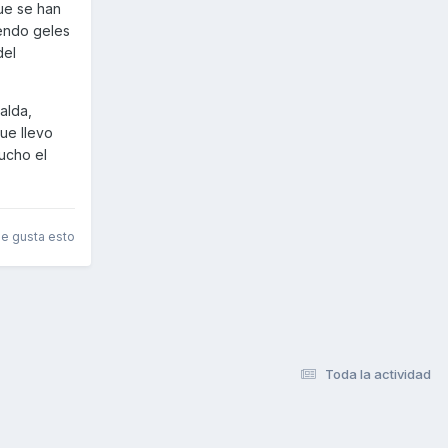
que se han
endo geles
del
alda,
ue llevo
ucho el
le gusta esto
Toda la actividad