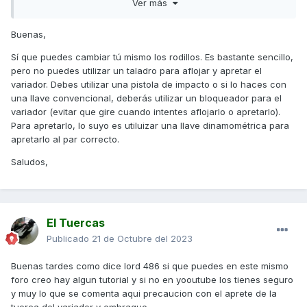
Ver más
valdría la pistola taladro convencional de batería que
tengo? (3) Que diferencia hay entre los Techpulley y Dr.
Pulley?Gracias anticipadas
Buenas,
Sí que puedes cambiar tú mismo los rodillos. Es bastante sencillo,
pero no puedes utilizar un taladro para aflojar y apretar el
variador. Debes utilizar una pistola de impacto o si lo haces con
una llave convencional, deberás utilizar un bloqueador para el
variador (evitar que gire cuando intentes aflojarlo o apretarlo).
Para apretarlo, lo suyo es utiluizar una llave dinamométrica para
apretarlo al par correcto.
Saludos,
El Tuercas
Publicado
21 de Octubre del 2023
Buenas tardes como dice lord 486 si que puedes en este mismo
foro creo hay algun tutorial y si no en yooutube los tienes seguro
y muy lo que se comenta aqui precaucion con el aprete de la