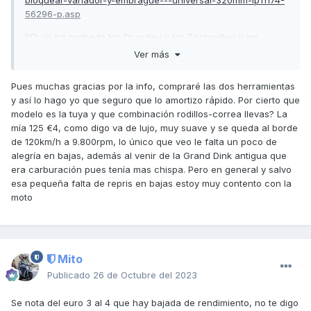
bloquear-variador-y-embrague---universal-320mm-ip11174-
56296-p.asp
PD: yo he probado los Dr pulley y los Techpulley y me
quedo con los Techpulley, van de cine
Ver más
Pues muchas gracias por la info, compraré las dos herramientas
y así lo hago yo que seguro que lo amortizo rápido. Por cierto que
modelo es la tuya y que combinación rodillos-correa llevas? La
mía 125 €4, como digo va de lujo, muy suave y se queda al borde
de 120km/h a 9.800rpm, lo único que veo le falta un poco de
alegría en bajas, además al venir de la Grand Dink antigua que
era carburación pues tenía mas chispa. Pero en general y salvo
esa pequeña falta de repris en bajas estoy muy contento con la
moto
Mito
Publicado
26 de Octubre del 2023
Se nota del euro 3 al 4 que hay bajada de rendimiento, no te digo