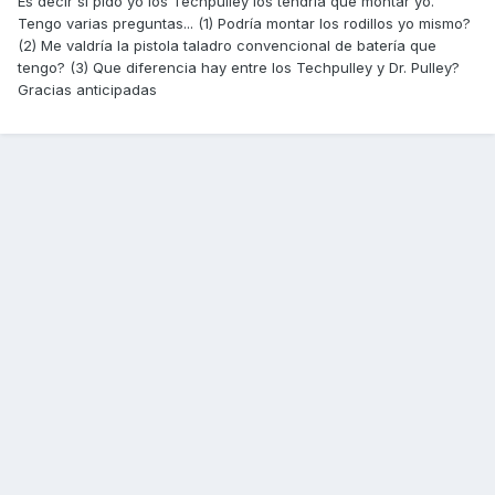
Es decir si pido yo los Techpulley los tendría que montar yo.
Tengo varias preguntas... (1) Podría montar los rodillos yo mismo?
(2) Me valdría la pistola taladro convencional de batería que
tengo? (3) Que diferencia hay entre los Techpulley y Dr. Pulley?
Gracias anticipadas