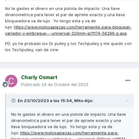
este cambio gana algo.
No te gastes el dinero en una pistola de impacto. Una llave
Gracias por vuestra ayuda.
dinanometrica para tener el par de apriete exacto y una llave
bloqueadora va de lujo. Yo tengo esta y va de
PD: La verdad que esté foro es muy interesante para los
lujo:
https://www.motosapiezas.com/herramienta-para-bloquear-
que no tenemos ni idea de mecánica, así que felicidades a
variador-y-embrague---universal-320mm-ip11174-56296-p.asp
todos los que lo conforman.
PD: yo he probado los Dr pulley y los Techpulley y me quedo con
los Techpulley, van de cine
Charly Osmart
Publicado
24 de Octubre del 2023
En 23/10/2023 a las 15:54,
Mito
dijo:
No te gastes el dinero en una pistola de impacto. Una llave
dinanometrica para tener el par de apriete exacto y una
llave bloqueadora va de lujo. Yo tengo esta y va de
lujo:
https://www.motosapiezas.com/herramienta-para-