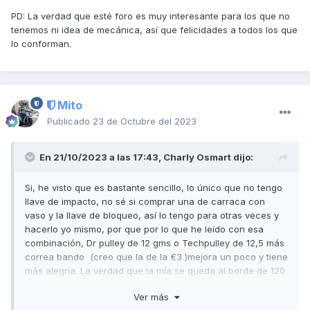
PD: La verdad que esté foro es muy interesante para los que no
tenemos ni idea de mecánica, así que felicidades a todos los que
lo conforman.
Mito
Publicado
23 de Octubre del 2023
En 21/10/2023 a las 17:43,
Charly Osmart
dijo:
Si, he visto que es bastante sencillo, lo único que no tengo
llave de impacto, no sé si comprar una de carraca con
vaso y la llave de bloqueo, así lo tengo para otras veces y
hacerlo yo mismo, por que por lo que he leído con esa
combinación, Dr pulley de 12 gms o Techpulley de 12,5 más
correa bando (creo que la de la €3 )mejora un poco y tiene
más alegría. La verdad que la mía se queda al borde de 120
km/h de marcador cuando va enfilada, pero entre 40-80 y
Ver más
cuesta arriba y le falta un poco de "chispa", a ver si con