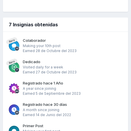
7 Insignias obtenidas
Colaborador
Raro
Making your 10th post
Earned
28 de Octubre del 2023
Dedicado
Raro
Visited daily for a week
Earned
27 de Octubre del 2023
Registrado hace 1 Año
A year since joining
Earned
5 de Septiembre del 2023
Registrado hace 30 días
A month since joining
Earned
14 de Junio del 2022
Primer Post