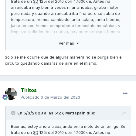
trata de un
SD
125i del 2010 con 47000km. Antes no
arrancaba muy bien a veces ni arrancaba, giraba motor
pero nada y cuando arrancaba iba fina pero se subía de
temperatura, hemos cambiado junta culata, junta bloqué,
junta tensor, hemos comprobado termostato mecánico, y
limpieza radiador, bujía nueva, hay buena chispa, hemos
comprobado bomba de agua y va bien, ahora arranca
Ver más
siempre pero se sube de temperatura a Máximo tras unos
10mins a relenti y si vas andando con la moto no se sube
pero en el momento que paras en 10 segundos se sube a
Solo se me ocurre que de alguna manera no se purga bien el
maximo, hemos comprobado el electro termostato del
circuito quedando cámaras de aire en el mismo.
radiador y salta a los 100 grados más o menos pero en la
moto no salta al no estar a 100 grados el agua. No se que
puede ser el problema. Error de sensor temp bloqué? Hay 2
uno delante y uno detrás del termostato.
Tiritos
Publicado
6 de Marzo del 2023
En 5/3/2023 a las 5:27,
Mattspain
dijo:
Buenas, estoy ahora trabajando en la moto de un amigo. Se
trata de un
SD
125i del 2010 con 47000km. Antes no