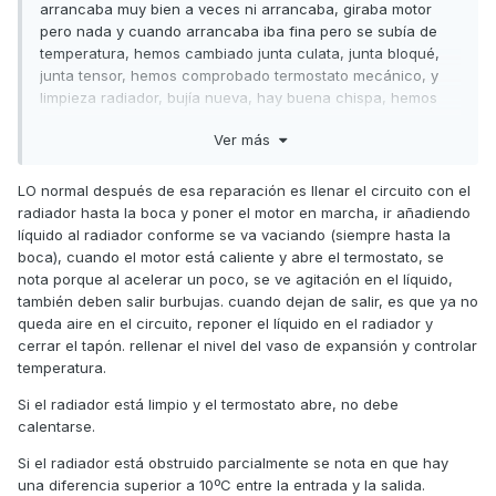
arrancaba muy bien a veces ni arrancaba, giraba motor
pero nada y cuando arrancaba iba fina pero se subía de
temperatura, hemos cambiado junta culata, junta bloqué,
junta tensor, hemos comprobado termostato mecánico, y
limpieza radiador, bujía nueva, hay buena chispa, hemos
comprobado bomba de agua y va bien, ahora arranca
Ver más
siempre pero se sube de temperatura a Máximo tras unos
10mins a relenti y si vas andando con la moto no se sube
pero en el momento que paras en 10 segundos se sube a
LO normal después de esa reparación es llenar el circuito con el
maximo, hemos comprobado el electro termostato del
radiador hasta la boca y poner el motor en marcha, ir añadiendo
radiador y salta a los 100 grados más o menos pero en la
líquido al radiador conforme se va vaciando (siempre hasta la
moto no salta al no estar a 100 grados el agua. No se que
boca), cuando el motor está caliente y abre el termostato, se
puede ser el problema. Error de sensor temp bloqué? Hay 2
nota porque al acelerar un poco, se ve agitación en el líquido,
uno delante y uno detrás del termostato.
también deben salir burbujas. cuando dejan de salir, es que ya no
queda aire en el circuito, reponer el líquido en el radiador y
cerrar el tapón. rellenar el nivel del vaso de expansión y controlar
temperatura.
Si el radiador está limpio y el termostato abre, no debe
calentarse.
Si el radiador está obstruido parcialmente se nota en que hay
una diferencia superior a 10ºC entre la entrada y la salida.