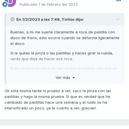
Publicado
1 de Febrero del 2023
En 1/2/2023 a las 7:48,
Tiritos
dijo:
Buenas, a mí me suena claramente a roce de pastilla con
disco de freno, esto ocurre cuando se deforma ligeramente
el disco.
Si le quitas la pinza o las pastillas y haces girar la rueda,
verás que deja de hacer ese roce.
Si es un roce tan leve no hay ningún problema solo que es
molesto, para corregirlo puedes desmontar las pastillas (es
Ver más
fácil, puedes ver algún tutorial) y darles una lijada con lija
media (120) sobre una superficie plana como un mármol, al
Ok esta misma tarde lo pruebo a ver, saco la pinza con las
lijarlas puede ser que se quite el ruido porque el tensor
pastillas y hago la misma prueba. Si que es verdad que he
automático del freno de mano permita más holgura entre
cambiado de pastillas hace una semana y el ruido se ha
las pastillas y el disco cuando está desfrenado.
intensificado un poco, ya te cuento a ver, gracias!.
También aprovecha para limpiar el disco con algún
desengrasante específico o con alcohol, ya que cuando le
pones 3 en 1 sin querer estás manchando el disco (por eso