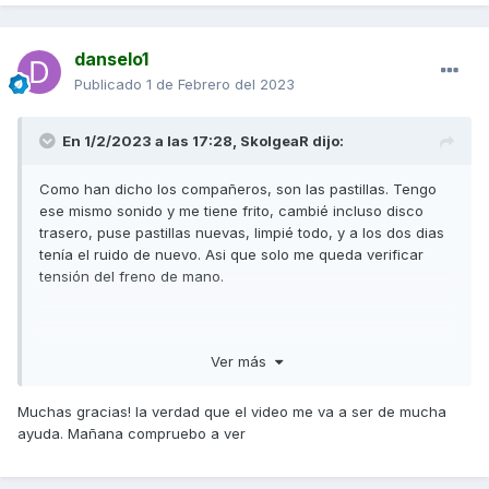
danselo1
Publicado
1 de Febrero del 2023
En 1/2/2023 a las 17:28,
SkolgeaR
dijo:
Como han dicho los compañeros, son las pastillas. Tengo
ese mismo sonido y me tiene frito, cambié incluso disco
trasero, puse pastillas nuevas, limpié todo, y a los dos dias
tenía el ruido de nuevo. Asi que solo me queda verificar
tensión del freno de mano.
A mi me aparece sobre todo al reducir y frenar ya casi
Ver más
parado. Pero vamos, que es eso, las pastillas.
Muchas gracias! la verdad que el video me va a ser de mucha
ayuda. Mañana compruebo a ver
Por si te fuera útil te dejo este video de mi canal, aunque
seguro ya sabes como va.