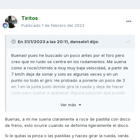
Tiritos
Publicado
1 de Febrero del 2023
En 31/1/2023 a las 20:11,
danselo1
dijo:
Buenas! pues he buscado un poco antes por el foro pero
creo que mi ruido se centra en los rodamientos. Me suena
como a roce/chirrido a muy muy baja velocidad, a partir de
7 km/h deja de sonar y solo es algunas veces y en un
punto no todo el giro. He probado a ponerle un poco de 3
en 1 en la junta justo donde gira la rueda y deja de hacer
ruido pero vuelve a aparecer. Alguna solución que pueda
apañar yo mismo? o tocaría llevarla al taller.
Ver más
Aquí un video del ruido:
Buenas, a mí me suena claramente a roce de pastilla con disco
de freno, esto ocurre cuando se deforma ligeramente el disco.
Si le quitas la pinza o las pastillas y haces girar la rueda, verás