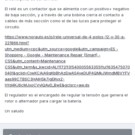
El relé es un contactor que se alimenta con un positivo+ negativo
de baja sección, y a través de una bobina cierra el contacto a
cables de más sección como el de las luces para proteger el
circuito.
https://www.norauto.es/p/rele-universal-de-4-polos-12-v-30-a-
221866.html?
utm_medium=cpc&utm_source=google&utm_campaign=ES -
Shopping - Google - Maintenance Repair (Smart) -
CSS&utm_content=Maintenance
CSS&utm_term&s_kwcid=AL!11721!3!540005563355!!!u!1635475070
040!&gclid=CjwKCAiA9qKbBhAzEiwAS4yeDUP4QMkJWmdMBVYFV
aas99CTBSC3HAlHSk7jgEKyx2-
hYd4KJ6cMJxoCVyIQAvD_BwE&gclsrc=aw.ds
El regulador es el encargado de regular la tensión que genera el
rotor o alternador para cargar la batería.
Un saludo