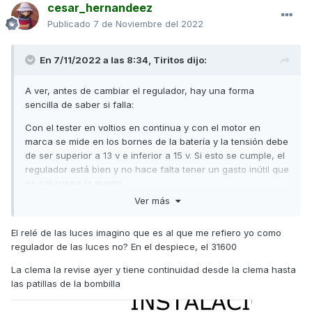
cesar_hernandeez
Publicado
7 de Noviembre del 2022
En 7/11/2022 a las 8:34,
Tiritos
dijo:
A ver, antes de cambiar el regulador, hay una forma
sencilla de saber si falla:
Con el tester en voltios en continua y con el motor en
marca se mide en los bornes de la batería y la tensión debe
de ser superior a 13 v e inferior a 15 v. Si esto se cumple, el
regulador está bien y no hace falta tener un gasto inútil que
no soluciona la avería.
Ver más
En este modelo, a veces falla la clema de conexión de las
luces del faro debido a que está detrás del mismo junto a la
El relé de las luces imagino que es al que me refiero yo como
tija de dirección y se puede llegar a mover al girar la
regulador de las luces no? En el despiece, el 31600
dirección provocando un mal contacto.
La clema la revise ayer y tiene continuidad desde la clema hasta
Comprueba las clemas y relé de las luces.
las patillas de la bombilla
Un saludo