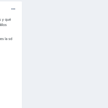
s y qué
illos
es la sd