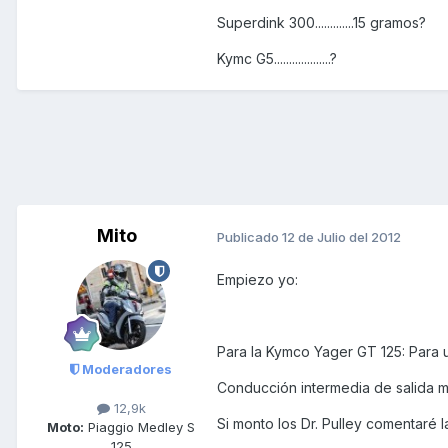
Superdink 300.............15 gramos?
Kymc G5...................?
Mito
Publicado
12 de Julio del 2012
Empiezo yo:
Para la Kymco Yager GT 125: Para u
Moderadores
Conducción intermedia de salida mu
12,9k
Si monto los Dr. Pulley comentaré 
Moto:
Piaggio Medley S
125