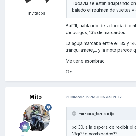
Todavía se estan adaptando cre
bajado el regimen de vueltas y
Invitados
Bufffff, hablando de velocidad punt
de burgos, 138 de marcardor.
La aguja marcaba entre el 135 y 14
tranquilamete,... y la moto parece 
Me tiene asombrao
O.o
Mito
Publicado
12 de Julio del 2012
marcus_fenix dijo:
sd 30. a la espera de recibir e
18gr??o combinados??