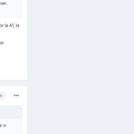
han
 la A1, la
or
or
r o