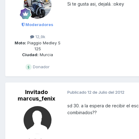
Si te gusta asi, dejalá. :okey
Moderadores
12,9k
Moto:
Piaggio Medley S
125
Ciudad:
Murcia
Donador
Invitado
Publicado
12 de Julio del 2012
marcus_fenix
sd 30. a la espera de recibir el e
combinados??