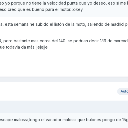
o yo porque no tiene la velocidad punta que yo deseo, eso sí me 
 eso creo que es bueno para el motor. :okey
a, esta semana he subido el listón de la moto, saliendo de madrid por
0, pero bastante mas cerca del 140, se podrian decir 139 de marcad
que todavia da más. jejejje
Aut
l escape malossi,tengo el variador malossi que bulones pongo de 15g