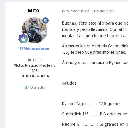
Mito
Publicado
12 de Julio del 2012
Buenas, abro este hilo para que 
rodillos y peso llevamos. Con el f
montar. Tambien lo que habeis ca
Animaros los que teneis Grand dink
Moderadores
125, espero vuestras impresiones.
12,9k
Ánimo y otras marcas no Kymco ta
Moto:
Piaggio Medley S
125
Ciudad:
Murcia
saludos
Donador
Kymco Yager...............12,5 gramos
Superdink 125.............11,8 gramos en
People GTi................11,8 gramos en p