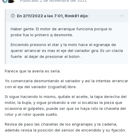
Publicado
2 de Noviembre del 2022
En 2/11/2022 a las 7:01,
Rimk81
dijo:
Haber gente. El motor de arranque funciona porque lo
probe fue lo primero q desmonte.
Enciemdo presiono el star y la moto hace el egranaje de
querer arrancar es mas el eje del variador gira. Es un clacla
fuerte al dejar de presionar el boton .
Parece que la avería es sería.
Yo comenzaría desmontando el variador y así la intentas arrancar
con el eje del variador (cigüeñal) libre.
Si sigue haciendo lo mismo, quitale el aceite, la tapa derecha del
motor, la bujía, y sigue probando a ver si localizas la pieza que
ocasiona el golpeteo, puede ser que se haya roto la chaveta del
rotor y el rotor quede suelto.
Revisa de paso las chavetas de los engranajes y la cadena,
además revisa la posición del sensor de encendido y su fijación.