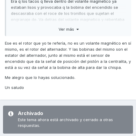
Era q los tacos q lleva dentro del volante magmetico ya
estaban lisos y provocaba q la bobina del encendido se
descasraba con el roce de los tronillos que sujetan el
engranaje de. Va detras del volante magnetico y rebentaba
la bobina del encendido con el roce de los tornillos y de
Ver más
hay el sonido fuerte. Q os comentaba.
Bueno cambiando volante magnetico solucionado.
Ese es el rotor que yo te refería, no es un volante magnético en sí
mismo, es el rotor del alternador. Y las bobinas del mismo son el
estator del alternador, junto al mismo está el sensor de
encendido que da la señal de posición del pistón a la centralita, y
está a su vez da señal a la bobina de alta para dar la chispa.
Me alegro que lo hayas solucionado.
Un saludo
Archivado
Este tema ahora está archivado y cerrado a otras
respuestas.