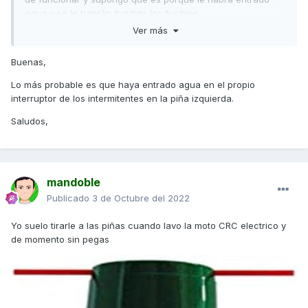
agua y se le habrán fundido los fusibles.
Ver más
Le he revisado los fusibles que están en el compartimento
de la batería y están todos bien. Pero, ¿alguien sable dónde
Buenas,
se encuentran exactamente los fusibles de las
intermitencias?
Lo más probable es que haya entrado agua en el propio
interruptor de los intermitentes en la piña izquierda.
¡Un abrazo y gracias desde ya!
😘
Saludos,
mandoble
Publicado
3 de Octubre del 2022
Yo suelo tirarle a las piñas cuando lavo la moto CRC electrico y
de momento sin pegas