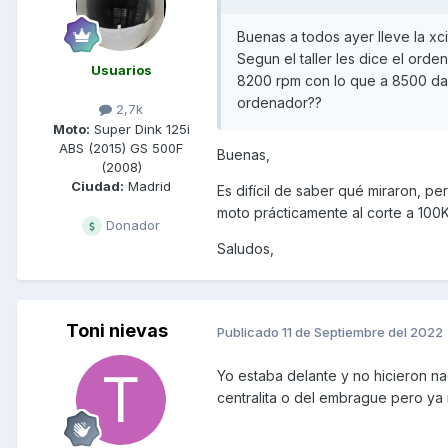
Buenas a todos ayer lleve la xci
Segun el taller les dice el orde
Usuarios
8200 rpm con lo que a 8500 da 
ordenador??
2,7k
Moto:
Super Dink 125i
ABS (2015) GS 500F
Buenas,
(2008)
Ciudad:
Madrid
Es difícil de saber qué miraron, p
moto prácticamente al corte a 100
Donador
Saludos,
Toni nievas
Publicado
11 de Septiembre del 2022
Yo estaba delante y no hicieron n
centralita o del embrague pero ya