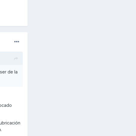
ser de la
tocado
ubricación
h.