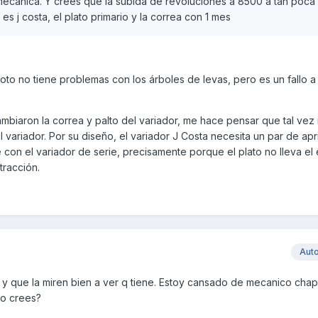
mecanica. Y crees que la subida de revoluciones a 8500 a tan poca
es j costa, el plato primario y la correa con 1 mes
to no tiene problemas con los árboles de levas, pero es un fallo a
mbiaron la correa y palto del variador, me hace pensar que tal vez
el variador. Por su diseño, el variador J Costa necesita un par de ap
con el variador de serie, precisamente porque el plato no lleva el 
tracción.
Aut
 y que la miren bien a ver q tiene. Estoy cansado de mecanico chap
 No crees?