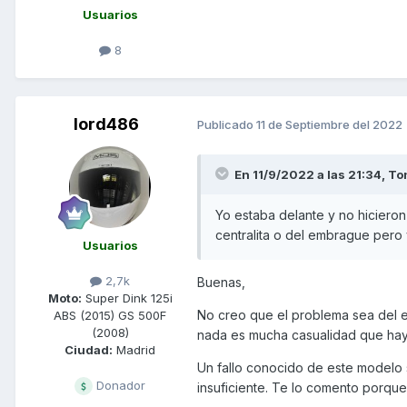
Usuarios
8
lord486
Publicado
11 de Septiembre del 2022
En 11/9/2022 a las 21:34,
To
Yo estaba delante y no hiciero
centralita o del embrague pero
Usuarios
2,7k
Buenas,
Moto:
Super Dink 125i
No creo que el problema sea del e
ABS (2015) GS 500F
(2008)
nada es mucha casualidad que haya 
Ciudad:
Madrid
Un fallo conocido de este modelo 
Donador
insuficiente. Te lo comento porq