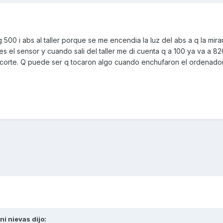
g 500 i abs al taller porque se me encendia la luz del abs a q la mir
 es el sensor y cuando sali del taller me di cuenta q a 100 ya va a 
al corte. Q puede ser q tocaron algo cuando enchufaron el ordenado
ni nievas
dijo: