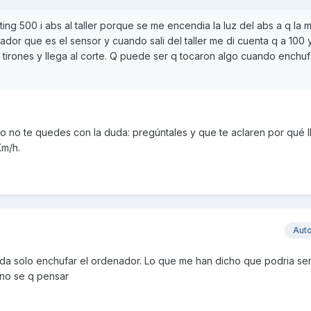
ting 500 i abs al taller porque se me encendia la luz del abs a q la m
nador que es el sensor y cuando sali del taller me di cuenta q a 100 
tirones y llega al corte. Q puede ser q tocaron algo cuando enchuf
ero no te quedes con la duda: pregúntales y que te aclaren por qué l
Km/h.
Aut
ada solo enchufar el ordenador. Lo que me han dicho que podria ser
 no se q pensar