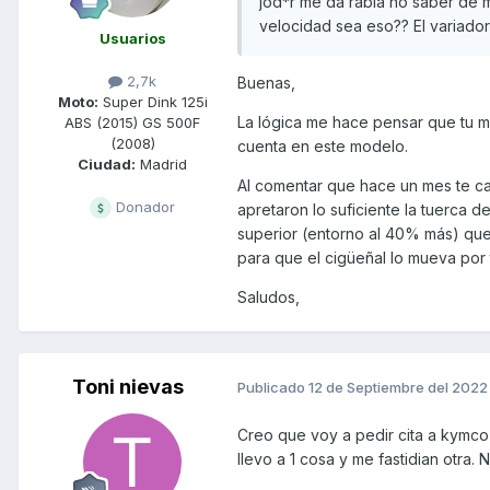
jod*r me da rabia no saber de 
velocidad sea eso?? El variador 
Usuarios
2,7k
Buenas,
Moto:
Super Dink 125i
La lógica me hace pensar que tu mo
ABS (2015) GS 500F
(2008)
cuenta en este modelo.
Ciudad:
Madrid
Al comentar que hace un mes te ca
Donador
apretaron lo suficiente la tuerca d
superior (entorno al 40% más) que 
para que el cigüeñal lo mueva por 
Saludos,
Toni nievas
Publicado
12 de Septiembre del 2022
Creo que voy a pedir cita a kymco
llevo a 1 cosa y me fastidian otra.