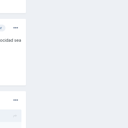
or
locidad sea