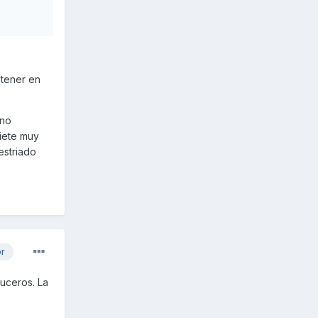
 tener en
 no
riete muy
estriado
or
uceros. La