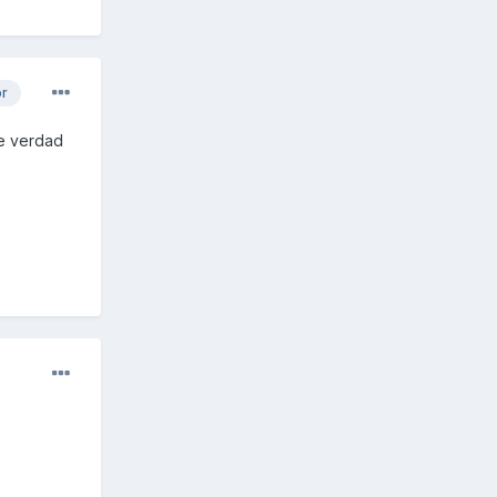
or
de verdad