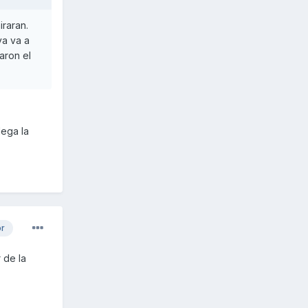
iraran.
ya va a
aron el
lega la
or
 de la