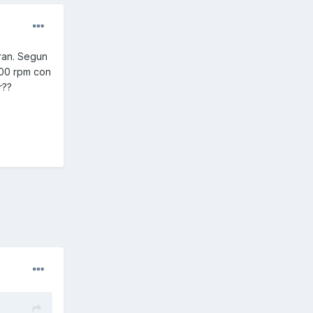
aran. Segun
8200 rpm con
r??