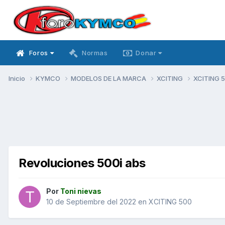
Foros
Normas
Donar
Inicio
KYMCO
MODELOS DE LA MARCA
XCITING
XCITING 
Revoluciones 500i abs
Por
Toni nievas
10 de Septiembre del 2022
en
XCITING 500