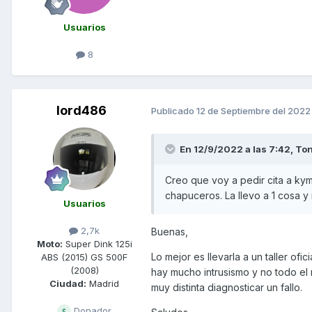
Usuarios
8
lord486
Publicado
12 de Septiembre del 2022
En 12/9/2022 a las 7:42,
Ton
Creo que voy a pedir cita a ky
chapuceros. La llevo a 1 cosa y 
Usuarios
2,7k
Buenas,
Moto:
Super Dink 125i
Lo mejor es llevarla a un taller of
ABS (2015) GS 500F
(2008)
hay mucho intrusismo y no todo el
Ciudad:
Madrid
muy distinta diagnosticar un fallo.
Donador