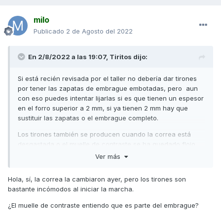
milo
Publicado
2 de Agosto del 2022
En 2/8/2022 a las 19:07,
Tiritos
dijo:
Si está recién revisada por el taller no debería dar tirones
por tener las zapatas de embrague embotadas, pero aun
con eso puedes intentar lijarlas si es que tienen un espesor
en el forro superior a 2 mm, si ya tienen 2 mm hay que
sustituir las zapatas o el embrague completo.
Los tirones también se producen cuando la correa está
desgastada o el muelle de contraste se ha quedado flojo,
pero si la correa es nueva...
Ver más
Saludos
Hola, sí, la correa la cambiaron ayer, pero los tirones son
bastante incómodos al iniciar la marcha.
¿El muelle de contraste entiendo que es parte del embrague?