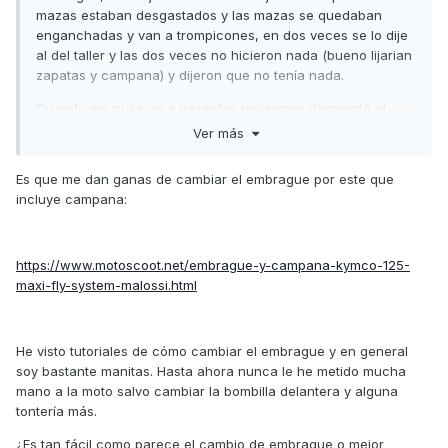
mazas estaban desgastados y las mazas se quedaban
enganchadas y van a trompicones, en dos veces se lo dije
al del taller y las dos veces no hicieron nada (bueno lijarian
zapatas y campana) y dijeron que no tenía nada.
Cuando me puse yo a pasar las revisiones desmonté el
embrague (que me costó la vida pues habían apretado con
Ver más
pistola de impacto) y después de desmontar las mazas vi
los orificios deformados (las zapatas tenían mucha vida).
Es que me dan ganas de cambiar el embrague por este que
Cambié el embrague por uno malossi (más barato que el
incluye campana:
original y seguro que más duradero) y se acabó el
problema
https://www.motoscoot.net/embrague-y-campana-kymco-125-
maxi-fly-system-malossi.html
He visto tutoriales de cómo cambiar el embrague y en general
soy bastante manitas. Hasta ahora nunca le he metido mucha
mano a la moto salvo cambiar la bombilla delantera y alguna
tontería más.
¿Es tan fácil como parece el cambio de embrague o mejor