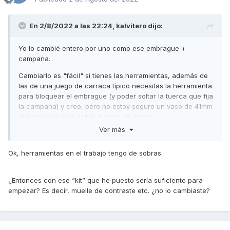
En 2/8/2022 a las 22:24,
kalvitero
dijo:
Yo lo cambié entero por uno como ese embrague +
campana.
Cambiarlo es "fácil" si tienes las herramientas, además de
las de una juego de carraca típico necesitas la herramienta
para bloquear el embrague (y poder soltar la tuerca que fija
la campana) y creo, pero no estoy seguro un vaso de 41mm
(me parece) para soltar el plato de mazas
Ver más
Ok, herramientas en el trabajo tengo de sobras.
¿Entonces con ese “kit” que he puesto sería suficiente para
empezar? Es decir, muelle de contraste etc. ¿no lo cambiaste?