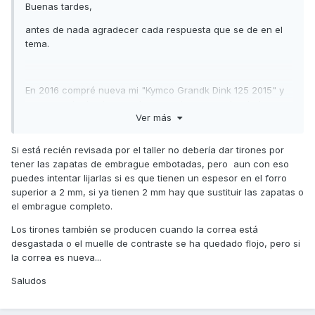
Buenas tardes,
antes de nada agradecer cada respuesta que se de en el
tema.
En 2016 compré nueva mi "Kymco Grandk Dink 125 2015" y
no recuerdo desde cuando, pero siempre me ha dado
Ver más
tirones al arrancar en los semáforos etc. una vez que
sobrepaso cierta velocidad va perfecta, no da ningún tirón
y el ralentí se mantiene estable. Por lo que he podido leer,
Si está recién revisada por el taller no debería dar tirones por
puede que sea el embrague, que no transmite bien la
tener las zapatas de embrague embotadas, pero aun con eso
fuerza a la campana y de ahí que me pegue tirón hasta que
puedes intentar lijarlas si es que tienen un espesor en el forro
engancha. ¿Tiene sentido o debería de mirar otra cosa?
superior a 2 mm, si ya tienen 2 mm hay que sustituir las zapatas o
el embrague completo.
Los tirones también se producen cuando la correa está
Actualmente la moto tiene 32000, correa del variador
desgastada o el muelle de contraste se ha quedado flojo, pero si
recién cambiada en taller y mantenimiento realizado.
la correa es nueva...
Saludos
Gracias!