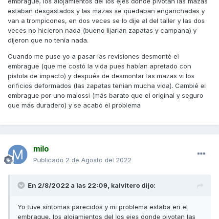
embrague, los alojamientos del los ejes donde pivotan las mazas
estaban desgastados y las mazas se quedaban enganchadas y
van a trompicones, en dos veces se lo dije al del taller y las dos
veces no hicieron nada (bueno lijarian zapatas y campana) y
dijeron que no tenía nada.
Cuando me puse yo a pasar las revisiones desmonté el
embrague (que me costó la vida pues habían apretado con
pistola de impacto) y después de desmontar las mazas vi los
orificios deformados (las zapatas tenían mucha vida). Cambié el
embrague por uno malossi (más barato que el original y seguro
que más duradero) y se acabó el problema
milo
Publicado
2 de Agosto del 2022
En 2/8/2022 a las 22:09,
kalvitero
dijo:
Yo tuve síntomas parecidos y mi problema estaba en el
embrague, los alojamientos del los ejes donde pivotan las