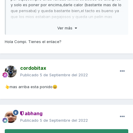
y solo es poner por encima,darle calor (bastante mas de lo
que pensaba) y queda bastante bien,el tacto es bueno ya
que los mios estaban pegajosos y queda un pelin mas
gorditos que tambien me gusta asique por 2 pavos y poco
Ver más
perecen nuevos,por probar....
Hola Compi. Tienes el enlace?
cordobitax
Publicado
5 de Septiembre del 2022
mas arriba esta ponido
👆
😄
abhang
Publicado
5 de Septiembre del 2022