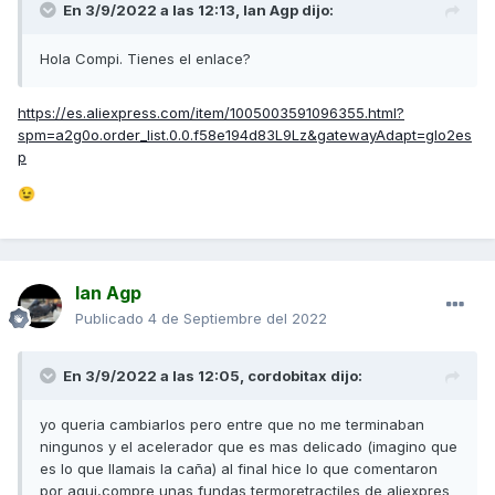
En 3/9/2022 a las 12:13,
Ian Agp
dijo:
Hola Compi. Tienes el enlace?
https://es.aliexpress.com/item/1005003591096355.html?
spm=a2g0o.order_list.0.0.f58e194d83L9Lz&gatewayAdapt=glo2es
p
😉
Ian Agp
Publicado
4 de Septiembre del 2022
En 3/9/2022 a las 12:05,
cordobitax
dijo:
yo queria cambiarlos pero entre que no me terminaban
ningunos y el acelerador que es mas delicado (imagino que
es lo que llamais la caña) al final hice lo que comentaron
por aqui,compre unas fundas termoretractiles de aliexpres