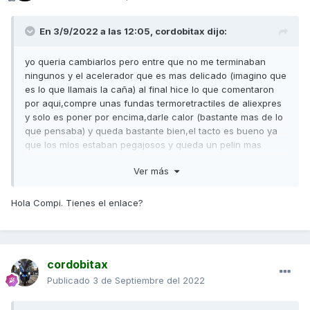
En 3/9/2022 a las 12:05,
cordobitax
dijo:
yo queria cambiarlos pero entre que no me terminaban
ningunos y el acelerador que es mas delicado (imagino que
es lo que llamais la caña) al final hice lo que comentaron
por aqui,compre unas fundas termoretractiles de aliexpres
y solo es poner por encima,darle calor (bastante mas de lo
que pensaba) y queda bastante bien,el tacto es bueno ya
que los mios estaban pegajosos y queda un pelin mas
gorditos que tambien me gusta asique por 2 pavos y poco
Ver más
perecen nuevos,por probar....
Hola Compi. Tienes el enlace?
cordobitax
Publicado
3 de Septiembre del 2022