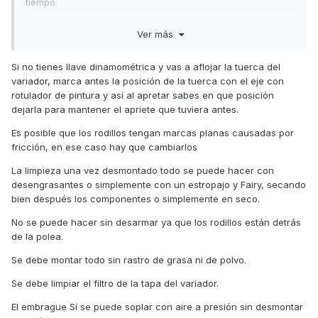
tiempo.
la verdad es que a la tapa del variador la puedo sacar sin
Ver más
mayor problema, de ahi en adelante se "complica".
sacando la tapa, podria ver algo de lo que indicas?
Si no tienes llave dinamométrica y vas a aflojar la tuerca del
variador, marca antes la posición de la tuerca con el eje con
a la polea del eje he visto sacarla para hacer el cambio de
rotulador de pintura y así al apretar sabes en que posición
correa, no es dificil, pero no se si complejo de apretar bien
dejarla para mantener el apriete que tuviera antes.
luego o no, aparte de tener la llave (q es grande).
Es posible que los rodillos tengan marcas planas causadas por
una limpieza de esa zona, sin desarmar ayudaria en algo?
fricción, en ese caso hay que cambiarlos
con que se limpia ? desengrasantes?
La limpieza una vez desmontado todo se puede hacer con
agradezco un monton vuestras opiniones.
desengrasantes o simplemente con un estropajo y Fairy, secando
bien después los componentes o simplemente en seco.
un saludo.
No se puede hacer sin desarmar ya que los rodillos están detrás
de la polea.
Se debe montar todo sin rastro de grasa ni de polvo.
Se debe limpiar el filtro de la tapa del variador.
El embrague Sí se puede soplar con aire a presión sin desmontar