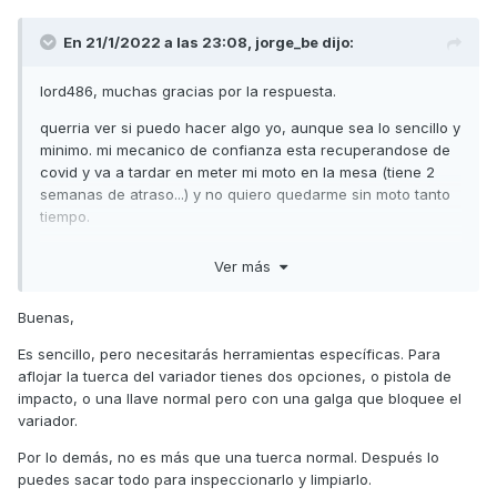
En 21/1/2022 a las 23:08,
jorge_be
dijo:
lord486, muchas gracias por la respuesta.
querria ver si puedo hacer algo yo, aunque sea lo sencillo y
minimo. mi mecanico de confianza esta recuperandose de
covid y va a tardar en meter mi moto en la mesa (tiene 2
semanas de atraso...) y no quiero quedarme sin moto tanto
tiempo.
la verdad es que a la tapa del variador la puedo sacar sin
Ver más
mayor problema, de ahi en adelante se "complica".
sacando la tapa, podria ver algo de lo que indicas?
Buenas,
a la polea del eje he visto sacarla para hacer el cambio de
Es sencillo, pero necesitarás herramientas específicas. Para
correa, no es dificil, pero no se si complejo de apretar bien
aflojar la tuerca del variador tienes dos opciones, o pistola de
luego o no, aparte de tener la llave (q es grande).
impacto, o una llave normal pero con una galga que bloquee el
variador.
una limpieza de esa zona, sin desarmar ayudaria en algo?
con que se limpia ? desengrasantes?
Por lo demás, no es más que una tuerca normal. Después lo
puedes sacar todo para inspeccionarlo y limpiarlo.
agradezco un monton vuestras opiniones.