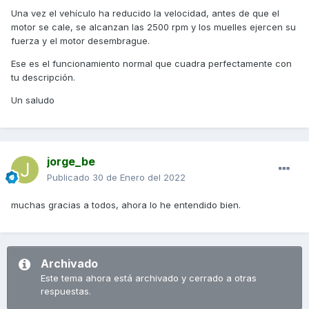
en mi moto, yo suelto gas a 70km/hr y las rpm no caen a
Una vez el vehículo ha reducido la velocidad, antes de que el
2000rpm directamente, sino que el embrague sigue
motor se cale, se alcanzan las 2500 rpm y los muelles ejercen su
acoplado, permitiendo al motor generar retencion, asi hasta
fuerza y el motor desembrague.
que las rpm bajan hasta 2000rpm y es ahi donde desacopla
(de seguir acoplado se pararia el motor...).
Ese es el funcionamiento normal que cuadra perfectamente con
tu descripción.
la duda es, la kymco debe generar retencion con el motor
o al soltar gas la retencion deberia ser nula.....
Un saludo
bueno, nada mas.
gracias a todos por lo comentarios.
jorge_be
Publicado
30 de Enero del 2022
muchas gracias a todos, ahora lo he entendido bien.
Archivado
Este tema ahora está archivado y cerrado a otras
respuestas.