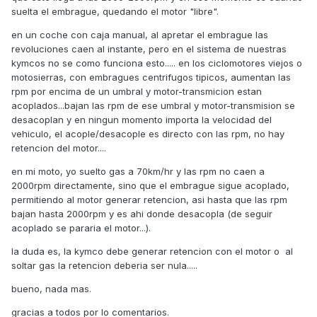
suelta el embrague, quedando el motor "libre".
en un coche con caja manual, al apretar el embrague las
revoluciones caen al instante, pero en el sistema de nuestras
kymcos no se como funciona esto..... en los ciclomotores viejos o
motosierras, con embragues centrifugos tipicos, aumentan las
rpm por encima de un umbral y motor-transmicion estan
acoplados...bajan las rpm de ese umbral y motor-transmision se
desacoplan y en ningun momento importa la velocidad del
vehiculo, el acople/desacople es directo con las rpm, no hay
retencion del motor....
en mi moto, yo suelto gas a 70km/hr y las rpm no caen a
2000rpm directamente, sino que el embrague sigue acoplado,
permitiendo al motor generar retencion, asi hasta que las rpm
bajan hasta 2000rpm y es ahi donde desacopla (de seguir
acoplado se pararia el motor...).
la duda es, la kymco debe generar retencion con el motor o al
soltar gas la retencion deberia ser nula.....
bueno, nada mas.
gracias a todos por lo comentarios.