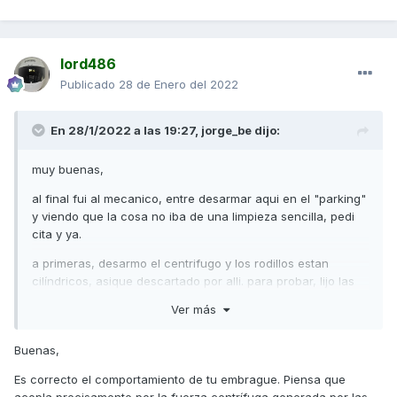
lord486
Publicado
28 de Enero del 2022
En 28/1/2022 a las 19:27,
jorge_be
dijo:
muy buenas,
al final fui al mecanico, entre desarmar aqui en el "parking"
y viendo que la cosa no iba de una limpieza sencilla, pedi
cita y ya.
a primeras, desarmo el centrifugo y los rodillos estan
cilíndricos, asique descartado por alli. para probar, lijo las
zapatas del embrague, porque podria ser tema de que
Ver más
esten viejas y cristalizadas.
la moto siguió fallando.
Buenas,
al otro dia, la lleva, esta ves sale a dar una vuelta el y al
Es correcto el comportamiento de tu embrague. Piensa que
volver me dice que el tema parece de encendido.
acopla precisamente por la fuerza centrífuga generada por las