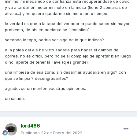
mecanismo, no se si se puede bloquear....
minimo. mi mecanico de confianza esta recuperandose de covid
y va a tardar en meter mi moto en la mesa (tiene 2 semanas de
2 - problema alimentacion gasolina, pero se daria a muchas
atraso...) y no quiero quedarme sin moto tanto tiempo.
rpm, en baja no... le llene el tanque para descartar
problema de indicador de nivel y efectivamente, gasolina
la verdad es que a la tapa del variador la puedo sacar sin mayor
tiene (unos 4 litros). he hecho este camino mil veces, con
problema, de ahi en adelante se "complica".
menos gasolina y no ha tenido problema alguno. podria ser
sacando la tapa, podria ver algo de lo que indicas?
problemas de inyeccion... suciedad en el combustible y que
cuando se le pide mucho caudal se note el problema....
a la polea del eje he visto sacarla para hacer el cambio de
correa, no es dificil, pero no se si complejo de apretar bien luego
la semana que viene la llevare al mecanico... lo que me jode
o no, aparte de tener la llave (q es grande).
es que me quedo sin moto y paso de 30min al curro a
1hora....
una limpieza de esa zona, sin desarmar ayudaria en algo? con
que se limpia ? desengrasantes?
bueno, eso, a ver si a alguno de ustedes le ha sucedido
algo similar y me da una idea... algo de mecanica (sencilla)
agradezco un monton vuestras opiniones.
puedo llegar a hacer en casa.
un saludo.
os agradezco las opiniones.
un saludo.
lord486
Publicado
22 de Enero del 2022