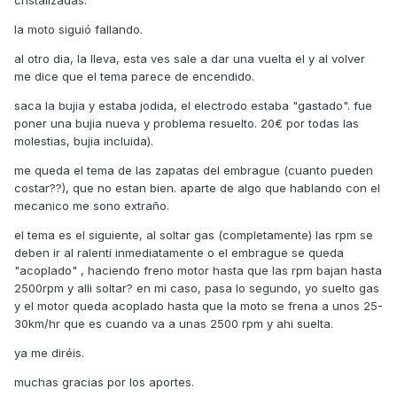
cristalizadas.
la moto siguió fallando.
al otro dia, la lleva, esta ves sale a dar una vuelta el y al volver
me dice que el tema parece de encendido.
saca la bujia y estaba jodida, el electrodo estaba "gastado". fue
poner una bujia nueva y problema resuelto. 20€ por todas las
molestias, bujia incluida).
me queda el tema de las zapatas del embrague (cuanto pueden
costar??), que no estan bien. aparte de algo que hablando con el
mecanico me sono extraño.
el tema es el siguiente, al soltar gas (completamente) las rpm se
deben ir al ralenti inmediatamente o el embrague se queda
"acoplado" , haciendo freno motor hasta que las rpm bajan hasta
2500rpm y alli soltar? en mi caso, pasa lo segundo, yo suelto gas
y el motor queda acoplado hasta que la moto se frena a unos 25-
30km/hr que es cuando va a unas 2500 rpm y ahi suelta.
ya me diréis.
muchas gracias por los aportes.