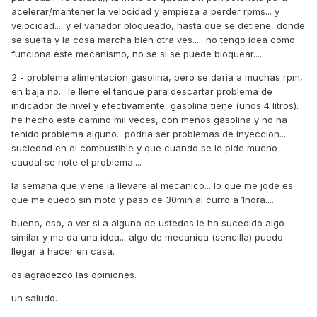
acelerar/mantener la velocidad y empieza a perder rpms... y
velocidad.... y el variador bloqueado, hasta que se detiene, donde
se suelta y la cosa marcha bien otra ves..... no tengo idea como
funciona este mecanismo, no se si se puede bloquear....
2 - problema alimentacion gasolina, pero se daria a muchas rpm,
en baja no... le llene el tanque para descartar problema de
indicador de nivel y efectivamente, gasolina tiene (unos 4 litros).
he hecho este camino mil veces, con menos gasolina y no ha
tenido problema alguno. podria ser problemas de inyeccion...
suciedad en el combustible y que cuando se le pide mucho
caudal se note el problema....
la semana que viene la llevare al mecanico... lo que me jode es
que me quedo sin moto y paso de 30min al curro a 1hora....
bueno, eso, a ver si a alguno de ustedes le ha sucedido algo
similar y me da una idea... algo de mecanica (sencilla) puedo
llegar a hacer en casa.
os agradezco las opiniones.
un saludo.