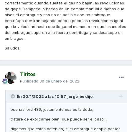
correctamente: cuando sueltas el gas no bajan las revoluciones
2500rpm y en ese momento es cuando suelta el embrague,
de golpe. Tampoco lo hacen en un cambio manual a menos que
quedando el motor "libre".
pises el embrague y eso no es posible con un embrague
en un coche con caja manual, al apretar el embrague las
centrifugo que Irán bajando poco a poco las revoluciones igual
revoluciones caen al instante, pero en el sistema de
que la velocidad hasta que llegue el momento en que los muelles
nuestras kymcos no se como funciona esto..... en los
del embrague superen a la fuerza centrífuga y se desacope el
ciclomotores viejos o motosierras, con embragues
embrague.
centrifugos tipicos, aumentan las rpm por encima de un
Saludos,
umbral y motor-transmicion estan acoplados...bajan las rpm
de ese umbral y motor-transmision se desacoplan y en
ningun momento importa la velocidad del vehiculo, el
acople/desacople es directo con las rpm, no hay retencion
del motor....
Tiritos
Publicado
30 de Enero del 2022
en mi moto, yo suelto gas a 70km/hr y las rpm no caen a
2000rpm directamente, sino que el embrague sigue
acoplado, permitiendo al motor generar retencion, asi hasta
En 30/1/2022 a las 10:57,
jorge_be
dijo:
que las rpm bajan hasta 2000rpm y es ahi donde desacopla
(de seguir acoplado se pararia el motor...).
buenas lord 486, justamente esa es la duda,
la duda es, la kymco debe generar retencion con el motor
tratare de explicarme bien, que puede ser el caso....
o al soltar gas la retencion deberia ser nula.....
digamos que estas detenido, si el embrague acopla por las
bueno, nada mas.