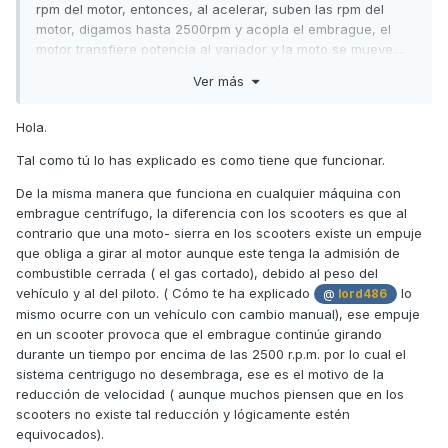
rpm del motor, entonces, al acelerar, suben las rpm del
gracias a todos por lo comentarios.
motor, digamos hasta 2500rpm y acopla el embrague, el
motor transfiere potencia al variador y la moto se mueve....
Ver más
ahora, estas en marcha, vas a 5000rpm.... a la velocidad
que toque.... desaceleras (quitas gas de golpe), el motor se
debe ir a ralenti al instante, para lo que el embrague
Hola.
deberia soltar..... o el embrague sigue acoplado,<para tener
Tal como tú lo has explicado es como tiene que funcionar.
retencion del motor hasta que este llega a las 2000-
2500rpm y en ese momento es cuando suelta el embrague,
De la misma manera que funciona en cualquier máquina con
quedando el motor "libre".
embrague centrífugo, la diferencia con los scooters es que al
contrario que una moto- sierra en los scooters existe un empuje
en un coche con caja manual, al apretar el embrague las
que obliga a girar al motor aunque este tenga la admisión de
revoluciones caen al instante, pero en el sistema de
combustible cerrada ( el gas cortado), debido al peso del
nuestras kymcos no se como funciona esto..... en los
vehículo y al del piloto. ( Cómo te ha explicado
lo
@
lord486
ciclomotores viejos o motosierras, con embragues
mismo ocurre con un vehículo con cambio manual), ese empuje
centrifugos tipicos, aumentan las rpm por encima de un
en un scooter provoca que el embrague continúe girando
umbral y motor-transmicion estan acoplados...bajan las rpm
durante un tiempo por encima de las 2500 r.p.m. por lo cual el
de ese umbral y motor-transmision se desacoplan y en
sistema centrigugo no desembraga,
ese es el motivo de la
ningun momento importa la velocidad del vehiculo, el
reducción de velocidad ( aunque muchos piensen que en los
acople/desacople es directo con las rpm, no hay retencion
scooters no existe tal reducción y lógicamente estén
del motor....
equivocados).