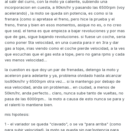
al salir del curro, con la moto ya caliente, subiendo una
incorporacion en cuesta, a 90km/hr y pasando las 6500rpm (voy
acelerando) , la moto se queda sin potencia, es como si la
frenara (como si apretase el freno, pero hice la prueba y el
freno, frena y bien en esos momentos, asique no es, o no creo
que sea). el tema es que empieza a bajar revoluciones y por mas
que de gas, sigue bajando revoluciones. si fuese un coche, seria
como poner 5ta velocidad, en una cuesta para ir en 3ra y dar
gas a tope, irias viendo como el coche pierde velocidad, a la ves
que escuchas que el gas esta a tope, pero no gana rpms y cada
ves menos velocidad....
la cuestion es que doy un par de frenadas, detengo la moto y
aceleron para adelante y ya, problema olvidado hasta alcanzar
los90km/hr y 6500rpm otra vez.... si la mantengo por debajo de
esa velocidad, anda sin problemas... en ciudad, a menos de
50km/hr, anda perfecto... claro, nunca sube tanto de vueltas, no
pasa de las 6000rpm... la moto a causa de esto nunca se para y
el ralenti lo mantiene bien.
mis hipotesis:
1 - el variador se queda "clavado", o se va "para arriba" (como
para subir velocidad), la moto se queda sin par/potencia para