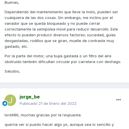
Buenas,
revoluciones y por mas que de gas, sigue bajando
revoluciones. si fuese un coche, seria como poner 5ta
Dependiendo del mantenimiento que lleve la moto, pueden ser
velocidad, en una cuesta para ir en 3ra y dar gas a tope,
cualquiera de las dos cosas. Sin embargo, me inclino por el
irias viendo como el coche pierde velocidad, a la ves que
variador que se queda bloqueado y no puede cerrar
escuchas que el gas esta a tope, pero no gana rpms y
correctamente la semipolea móvil para reducir desarrollo. Este
cada ves menos velocidad....
efecto lo pueden producir diversos factores; suciedad, guías
desgastadas, rodillos que se giran, muelle de contraste muy
la cuestion es que doy un par de frenadas, detengo la moto
gastado, etc.
y aceleron para adelante y ya, problema olvidado hasta
alcanzar los90km/hr y 6500rpm otra vez.... si la mantengo
Por la parte del motor, una bujía gastada o un filtro del aire
por debajo de esa velocidad, anda sin problemas... en
obstruido también dificultan circular por carretera con deshago.
ciudad, a menos de 50km/hr, anda perfecto... claro, nunca
sube tanto de vueltas, no pasa de las 6000rpm... la moto a
Saludos,
causa de esto nunca se para y el ralenti lo mantiene bien.
mis hipotesis:
1 - el variador se queda "clavado", o se va "para arriba"
jorge_be
(como para subir velocidad), la moto se queda sin
Publicado
21 de Enero del 2022
par/potencia para acelerar/mantener la velocidad y
empieza a perder rpms... y velocidad.... y el variador
lord486, muchas gracias por la respuesta.
bloqueado, hasta que se detiene, donde se suelta y la cosa
marcha bien otra ves..... no tengo idea como funciona este
querria ver si puedo hacer algo yo, aunque sea lo sencillo y