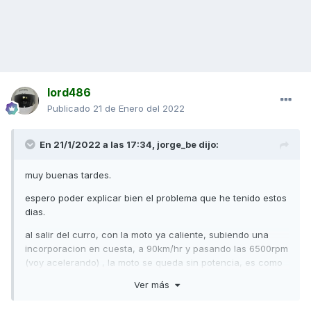
lord486
Publicado
21 de Enero del 2022
En 21/1/2022 a las 17:34,
jorge_be
dijo:
muy buenas tardes.
espero poder explicar bien el problema que he tenido estos
dias.
al salir del curro, con la moto ya caliente, subiendo una
incorporacion en cuesta, a 90km/hr y pasando las 6500rpm
(voy acelerando) , la moto se queda sin potencia, es como
si la frenara (como si apretase el freno, pero hice la prueba
Ver más
y el freno, frena y bien en esos momentos, asique no es, o
no creo que sea). el tema es que empieza a bajar