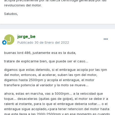
revoluciones del motor.
saca la bujia y estaba jodida, el electrodo estaba "gastado".
fue poner una bujia nueva y problema resuelto. 20€ por
Saludos,
todas las molestias, bujia incluida).
me queda el tema de las zapatas del embrague (cuanto
pueden costar??), que no estan bien. aparte de algo que
jorge_be
hablando con el mecanico me sono extraño.
Publicado
30 de Enero del 2022
el tema es el siguiente, al soltar gas (completamente) las
rpm se deben ir al ralenti inmediatamente o el embrague se
buenas lord 486, justamente esa es la duda,
queda "acoplado" , haciendo freno motor hasta que las
rpm bajan hasta 2500rpm y alli soltar? en mi caso, pasa lo
tratare de explicarme bien, que puede ser el caso....
segundo, yo suelto gas y el motor queda acoplado hasta
digamos que estas detenido, si el embrague acopla por las rpm
que la moto se frena a unos 25-30km/hr que es cuando va
del motor, entonces, al acelerar, suben las rpm del motor,
a unas 2500 rpm y ahi suelta.
digamos hasta 2500rpm y acopla el embrague, el motor
ya me diréis.
transfiere potencia al variador y la moto se mueve....
muchas gracias por los aportes.
ahora, estas en marcha, vas a 5000rpm.... a la velocidad que
toque.... desaceleras (quitas gas de golpe), el motor se debe ir a
ralenti al instante, para lo que el embrague deberia soltar..... o el
embrague sigue acoplado,<para tener retencion del motor hasta
que este llega a las 2000-2500rpm y en ese momento es cuando