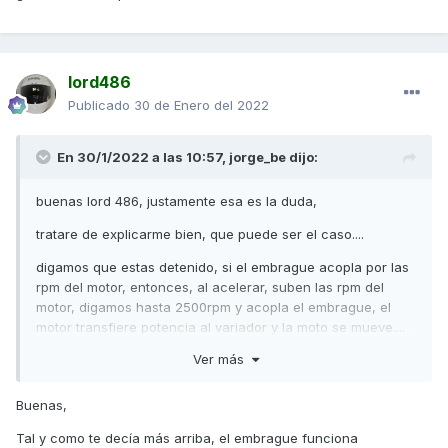
lord486
Publicado
30 de Enero del 2022
En 30/1/2022 a las 10:57,
jorge_be
dijo:
buenas lord 486, justamente esa es la duda,
tratare de explicarme bien, que puede ser el caso....
digamos que estas detenido, si el embrague acopla por las
rpm del motor, entonces, al acelerar, suben las rpm del
motor, digamos hasta 2500rpm y acopla el embrague, el
motor transfiere potencia al variador y la moto se mueve....
Ver más
ahora, estas en marcha, vas a 5000rpm.... a la velocidad
que toque.... desaceleras (quitas gas de golpe), el motor se
debe ir a ralenti al instante, para lo que el embrague
Buenas,
deberia soltar..... o el embrague sigue acoplado,<para tener
Tal y como te decía más arriba, el embrague funciona
retencion del motor hasta que este llega a las 2000-