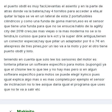
el puerto obdII es muy facil,levantas el asiento y en la parte de
atras donde va la bateria,hay 4 tornillos para acceder a ella,al
quitar la tapa se ve en un lateral de esta 2 portafusibles
cilindricos y como una funda de goma marron,eso es el sensor
que tiene una funda para que no se ensucie.hablo de la agility
city del 2018 creo,las mas viejas o la mas moderna no se si lo
tendra,lo curioso que para la k-xct y la super dink antigua,tienen
un conector especial,hay que pillar un adaptador por 6 o 7€ en
aliexpress de tres pines,por un lao va a la moto y por el otro tiene
puerto obdII y listo.
teniendo en cuenta que solo lee los sensores del motor es
tonteria pillarse un software especifico para motos (supongo) ya
que el chisme lee lo que lee y no hay mas pero si en algun
software especifico para motos se puede elegir kymco pues
igual explica algo mas o es mas completo.por ejemplo el sensor
de inclinacion no lo lee asique daria igual el programa que uses
que no te va a salir etc
Makinito