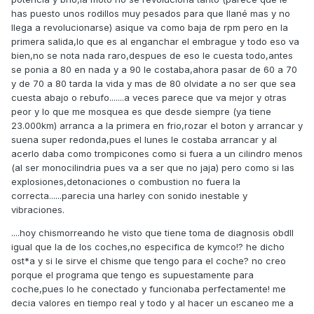
has puesto unos rodillos muy pesados para que llané mas y no
llega a revolucionarse) asique va como baja de rpm pero en la
primera salida,lo que es al enganchar el embrague y todo eso va
bien,no se nota nada raro,despues de eso le cuesta todo,antes
se ponia a 80 en nada y a 90 le costaba,ahora pasar de 60 a 70
y de 70 a 80 tarda la vida y mas de 80 olvidate a no ser que sea
cuesta abajo o rebufo.......a veces parece que va mejor y otras
peor y lo que me mosquea es que desde siempre (ya tiene
23.000km) arranca a la primera en frio,rozar el boton y arrancar y
suena super redonda,pues el lunes le costaba arrancar y al
acerlo daba como trompicones como si fuera a un cilindro menos
(al ser monocilindria pues va a ser que no jaja) pero como si las
explosiones,detonaciones o combustion no fuera la
correcta......parecia una harley con sonido inestable y
vibraciones.
....hoy chismorreando he visto que tiene toma de diagnosis obdII
igual que la de los coches,no especifica de kymco!? he dicho
ost*a y si le sirve el chisme que tengo para el coche? no creo
porque el programa que tengo es supuestamente para
coche,pues lo he conectado y funcionaba perfectamente! me
decia valores en tiempo real y todo y al hacer un escaneo me a