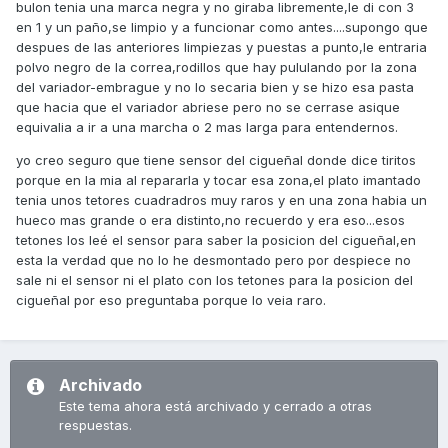
bulon tenia una marca negra y no giraba libremente,le di con 3
en 1 y un paño,se limpio y a funcionar como antes....supongo que
despues de las anteriores limpiezas y puestas a punto,le entraria
polvo negro de la correa,rodillos que hay pululando por la zona
del variador-embrague y no lo secaria bien y se hizo esa pasta
que hacia que el variador abriese pero no se cerrase asique
equivalia a ir a una marcha o 2 mas larga para entendernos.
yo creo seguro que tiene sensor del cigueñal donde dice tiritos
porque en la mia al repararla y tocar esa zona,el plato imantado
tenia unos tetores cuadradros muy raros y en una zona habia un
hueco mas grande o era distinto,no recuerdo y era eso...esos
tetones los leé el sensor para saber la posicion del cigueñal,en
esta la verdad que no lo he desmontado pero por despiece no
sale ni el sensor ni el plato con los tetones para la posicion del
cigueñal por eso preguntaba porque lo veia raro.
Archivado
Este tema ahora está archivado y cerrado a otras
respuestas.