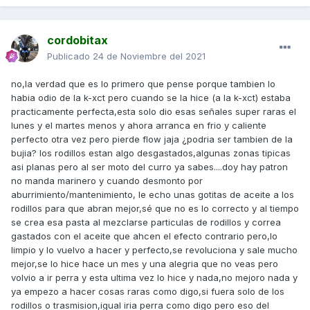
cordobitax
Publicado
24 de Noviembre del 2021
no,la verdad que es lo primero que pense porque tambien lo
habia odio de la k-xct pero cuando se la hice (a la k-xct) estaba
practicamente perfecta,esta solo dio esas señales super raras el
lunes y el martes menos y ahora arranca en frio y caliente
perfecto otra vez pero pierde flow jaja ¿podria ser tambien de la
bujia? los rodillos estan algo desgastados,algunas zonas tipicas
asi planas pero al ser moto del curro ya sabes....doy hay patron
no manda marinero y cuando desmonto por
aburrimiento/mantenimiento, le echo unas gotitas de aceite a los
rodillos para que abran mejor,sé que no es lo correcto y al tiempo
se crea esa pasta al mezclarse particulas de rodillos y correa
gastados con el aceite que ahcen el efecto contrario pero,lo
limpio y lo vuelvo a hacer y perfecto,se revoluciona y sale mucho
mejor,se lo hice hace un mes y una alegria que no veas pero
volvio a ir perra y esta ultima vez lo hice y nada,no mejoro nada y
ya empezo a hacer cosas raras como digo,si fuera solo de los
rodillos o trasmision,igual iria perra como digo pero eso del