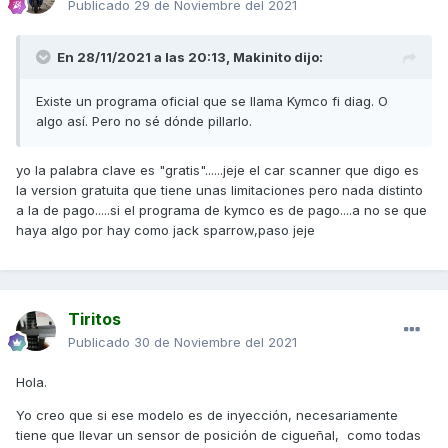
Publicado
29 de Noviembre del 2021
tiempo real,te sale un grafico como sube y baja conforme
aceleras,si lo pones mas o menos a la mitad pues marca
unos 50% o asi,asi que funciona como en un coche (algun
En 28/11/2021 a las 20:13,
Makinito
dijo:
parametro pues imagino que no) pero sonda labda y demas
creo que tambien salia.las rpm por ejemplo tambien salian.
Existe un programa oficial que se llama Kymco fi diag. O
algo así. Pero no sé dónde pillarlo.
el puerto obdII es muy facil,levantas el asiento y en la parte
de atras donde va la bateria,hay 4 tornillos para acceder a
ella,al quitar la tapa se ve en un lateral de esta 2
yo la palabra clave es "gratis"......jeje el car scanner que digo es
portafusibles cilindricos y como una funda de goma
la version gratuita que tiene unas limitaciones pero nada distinto
marron,eso es el sensor que tiene una funda para que no
a la de pago.....si el programa de kymco es de pago....a no se que
se ensucie.hablo de la agility city del 2018 creo,las mas
haya algo por hay como jack sparrow,paso jeje
viejas o la mas moderna no se si lo tendra,lo curioso que
para la k-xct y la super dink antigua,tienen un conector
especial,hay que pillar un adaptador por 6 o 7€ en
aliexpress de tres pines,por un lao va a la moto y por el otro
Tiritos
tiene puerto obdII y listo.
Publicado
30 de Noviembre del 2021
teniendo en cuenta que solo lee los sensores del motor es
tonteria pillarse un software especifico para motos
Hola.
(supongo) ya que el chisme lee lo que lee y no hay mas
Yo creo que si ese modelo es de inyección, necesariamente
pero si en algun software especifico para motos se puede
tiene que llevar un sensor de posición de cigueñal, como todas
elegir kymco pues igual explica algo mas o es mas