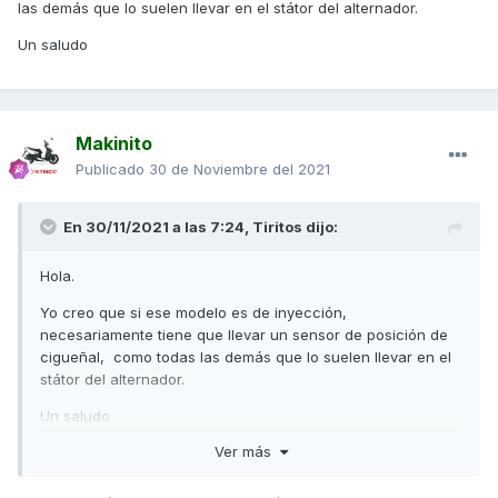
las demás que lo suelen llevar en el státor del alternador.
completo.por ejemplo el sensor de inclinacion no lo lee
asique daria igual el programa que uses que no te va a salir
Un saludo
etc
Makinito
Publicado
30 de Noviembre del 2021
En 30/11/2021 a las 7:24,
Tiritos
dijo:
Hola.
Yo creo que si ese modelo es de inyección,
necesariamente tiene que llevar un sensor de posición de
cigueñal, como todas las demás que lo suelen llevar en el
státor del alternador.
Un saludo
Ver más