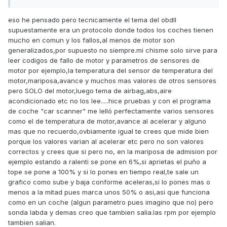
del motor para gestionar toda la movida de la
inyeccion,avance y esas historias,me salia la temperatura
eso he pensado pero tecnicamente el tema del obdII
al ponerle el obdII en el movil y digo como va a ser? pero
supuestamente era un protocolo donde todos los coches tienen
si,segun el despiece tiene un sensor en to el bloque,....
mucho en comun y los fallos,al menos de motor son
generalizados,por supuesto no siempre.mi chisme solo sirve para
leer codigos de fallo de motor y parametros de sensores de
motor por ejemplo,la temperatura del sensor de temperatura del
motor,mariposa,avance y muchos mas valores de otros sensores
pero SOLO del motor,luego tema de airbag,abs,aire
acondicionado etc no los lee.....hice pruebas y con el programa
de coche "car scanner" me lelló perfectamente varios sensores
como el de temperatura de motor,avance al acelerar y alguno
mas que no recuerdo,ovbiamente igual te crees que mide bien
porque los valores varian al acelerar etc pero no son valores
correctos y crees que si pero no, en la mariposa de admision por
ejemplo estando a ralenti se pone en 6%,si aprietas el puño a
tope se pone a 100% y si lo pones en tiempo real,te sale un
grafico como sube y baja conforme aceleras,si lo pones mas o
menos a la mitad pues marca unos 50% o asi,asi que funciona
como en un coche (algun parametro pues imagino que no) pero
sonda labda y demas creo que tambien salia.las rpm por ejemplo
tambien salian.