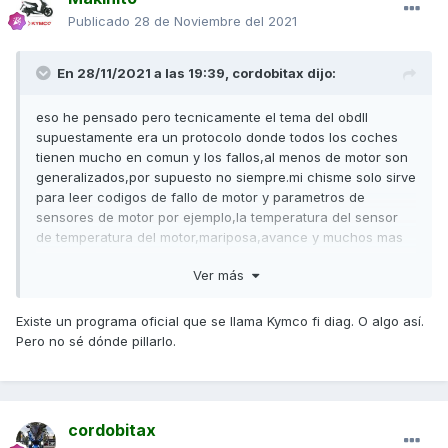
Publicado
28 de Noviembre del 2021
En 28/11/2021 a las 19:39,
cordobitax
dijo:
eso he pensado pero tecnicamente el tema del obdII
supuestamente era un protocolo donde todos los coches
tienen mucho en comun y los fallos,al menos de motor son
generalizados,por supuesto no siempre.mi chisme solo sirve
para leer codigos de fallo de motor y parametros de
sensores de motor por ejemplo,la temperatura del sensor
de temperatura del motor,mariposa,avance y muchos mas
valores de otros sensores pero SOLO del motor,luego tema
Ver más
de airbag,abs,aire acondicionado etc no los lee.....hice
pruebas y con el programa de coche "car scanner" me lelló
perfectamente varios sensores como el de temperatura de
Existe un programa oficial que se llama Kymco fi diag. O algo así.
motor,avance al acelerar y alguno mas que no
Pero no sé dónde pillarlo.
recuerdo,ovbiamente igual te crees que mide bien porque
los valores varian al acelerar etc pero no son valores
correctos y crees que si pero no, en la mariposa de
admision por ejemplo estando a ralenti se pone en 6%,si
cordobitax
aprietas el puño a tope se pone a 100% y si lo pones en