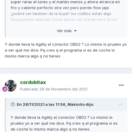
super raras el lunes y el martes menos y ahora arranca en
frio y caliente perfecto otra vez pero pierde flow jaja
¿podria ser tambien de la bujia? los rodillos estan algo
desgastados,algunas zonas tipicas asi planas pero al ser
moto del curro ya sabes....doy hay patron no manda
Ver más
marinero y cuando desmonto por
aburrimiento/mantenimiento, le echo unas gotitas de aceite
a los rodillos para que abran mejor,sé que no es lo correcto
Y donde lleva la Agility el conector OBD2 ? Lo mismo lo pruebo yo
y al tiempo se crea esa pasta al mezclarse particulas de
a ver qué me dice. Pq creo q el programa si es de coche lo
rodillos y correa gastados con el aceite que ahcen el
mismo marca algo q no tienes
efecto contrario pero,lo limpio y lo vuelvo a hacer y
perfecto,se revoluciona y sale mucho mejor,se lo hice hace
un mes y una alegria que no veas pero volvio a ir perra y
esta ultima vez lo hice y nada,no mejoro nada y ya empezo
cordobitax
a hacer cosas raras como digo,si fuera solo de los rodillos
Publicado
28 de Noviembre del 2021
o trasmision,igual iria perra como digo pero eso del
arranque tan raro.....a ver si tengo un hueco y le miro el
reglaje de valvulas a ver como esta.
En 28/11/2021 a las 11:56,
Makinito
dijo:
lo que me extraña es que no tenga sensor en el cigueñal si
Y donde lleva la Agility el conector OBD2 ? Lo mismo lo
practicamente todas las motos modernas ya son
pruebo yo a ver qué me dice. Pq creo q el programa si es
electronica pura y tiene casi lo mismo que la k-xct,de echo
de coche lo mismo marca algo q no tienes
es refrigerada por aire pero tiene sensor de temperatura