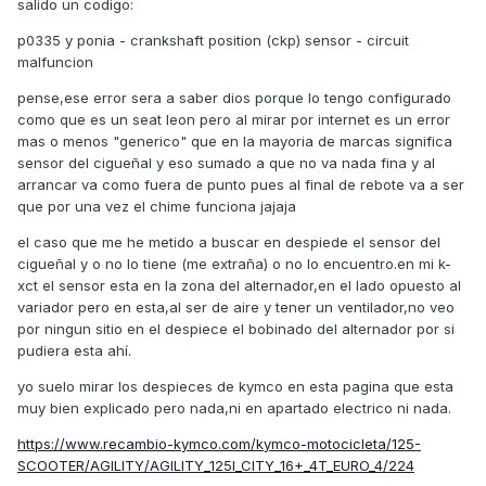
salido un codigo:
p0335 y ponia - crankshaft position (ckp) sensor - circuit
malfuncion
pense,ese error sera a saber dios porque lo tengo configurado
como que es un seat leon pero al mirar por internet es un error
mas o menos "generico" que en la mayoria de marcas significa
sensor del cigueñal y eso sumado a que no va nada fina y al
arrancar va como fuera de punto pues al final de rebote va a ser
que por una vez el chime funciona jajaja
el caso que me he metido a buscar en despiede el sensor del
cigueñal y o no lo tiene (me extraña) o no lo encuentro.en mi k-
xct el sensor esta en la zona del alternador,en el lado opuesto al
variador pero en esta,al ser de aire y tener un ventilador,no veo
por ningun sitio en el despiece el bobinado del alternador por si
pudiera esta ahí.
yo suelo mirar los despieces de kymco en esta pagina que esta
muy bien explicado pero nada,ni en apartado electrico ni nada.
https://www.recambio-kymco.com/kymco-motocicleta/125-
SCOOTER/AGILITY/AGILITY_125I_CITY_16+_4T_EURO_4/224