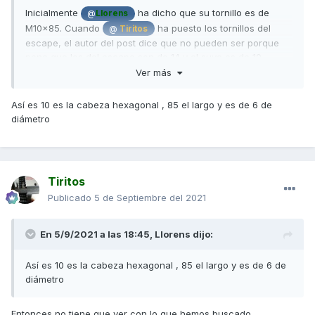
Inicialmente
ha dicho que su tornillo es de
@
Llorens
M10x85. Cuando
ha puesto los tornillos del
@
Tiritos
escape, el autor del post dice que no pueden ser porque
pone que los del escape son de 14 y el suyo es de 10.
Ver más
Los que buscáis el tornillo por M10x85 no lo encontrareis ja
que creo que
al decir 10 se refiere a la llave
@
Llorens
Así es 10 es la cabeza hexagonal , 85 el largo y es de 6 de
con la que sacarlo y no al diámetro de la rosca. Entiendo
diámetro
que su tornillo sera un M6 o M8 como mucho y cabeza
hexagonal de 10.
Saludos.
Tiritos
Publicado
5 de Septiembre del 2021
En 5/9/2021 a las 18:45,
Llorens
dijo:
Así es 10 es la cabeza hexagonal , 85 el largo y es de 6 de
diámetro
Entonces no tiene que ver con lo que hemos buscado.