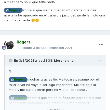
a mirar pero no vi que falte nada .
ahora sí que me he quédao off parece que cae
@
Rogers
aceite la he aparcado en el trabajo y justo debajo de la moto una
mancha reciente
😩
😩
Rogers
Publicado
3 de Septiembre del 2021
En 3/9/2021 a las 21:38,
Llorens
dijo:
N
muchas gracias tío. Me tocara pasarme por el
@
Rogers
taller a ver no vaya a ser algo importante. Me tiré bajo la
moto y me puse a mirar pero no vi que falte nada .
ahora sí que me he quédao off parece que cae
@
Rogers
aceite la he aparcado en el trabajo y justo debajo de la
moto una mancha reciente
😩
😩
Ver más