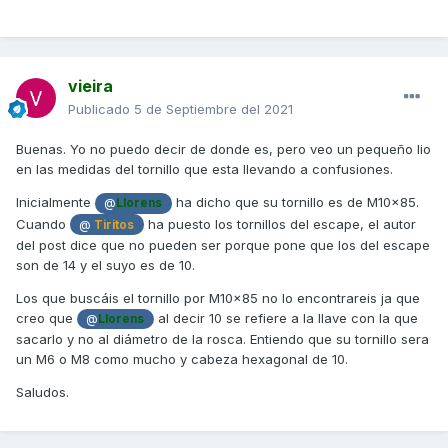
vieira
Publicado
5 de Septiembre del 2021
Buenas. Yo no puedo decir de donde es, pero veo un pequeño lio
en las medidas del tornillo que esta llevando a confusiones.
Inicialmente
ha dicho que su tornillo es de M10x85.
@
Llorens
Cuando
ha puesto los tornillos del escape, el autor
@
Tiritos
del post dice que no pueden ser porque pone que los del escape
son de 14 y el suyo es de 10.
Los que buscáis el tornillo por M10x85 no lo encontrareis ja que
creo que
al decir 10 se refiere a la llave con la que
@
Llorens
sacarlo y no al diámetro de la rosca. Entiendo que su tornillo sera
un M6 o M8 como mucho y cabeza hexagonal de 10.
Saludos.