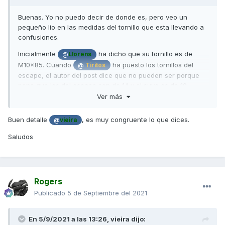
Buenas. Yo no puedo decir de donde es, pero veo un
pequeño lio en las medidas del tornillo que esta llevando a
confusiones.
Inicialmente
ha dicho que su tornillo es de
@
Llorens
M10x85. Cuando
ha puesto los tornillos del
@
Tiritos
escape, el autor del post dice que no pueden ser porque
pone que los del escape son de 14 y el suyo es de 10.
Ver más
Los que buscáis el tornillo por M10x85 no lo encontrareis ja
que creo que
al decir 10 se refiere a la llave
@
Llorens
Buen detalle
, es muy congruente lo que dices.
@
vieira
con la que sacarlo y no al diámetro de la rosca. Entiendo
que su tornillo sera un M6 o M8 como mucho y cabeza
Saludos
hexagonal de 10.
Saludos.
Rogers
Publicado
5 de Septiembre del 2021
En 5/9/2021 a las 13:26,
vieira
dijo: