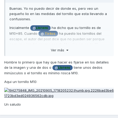
Buenas. Yo no puedo decir de donde es, pero veo un
pequeño lio en las medidas del tornillo que esta llevando a
confusiones.
Inicialmente
ha dicho que su tornillo es de
@
Llorens
M10x85. Cuando
ha puesto los tornillos del
@
Tiritos
escape, el autor del post dice que no pueden ser porque
pone que los del escape son de 14 y el suyo es de 10.
Ver más
Los que buscáis el tornillo por M10x85 no lo encontrareis ja
que creo que
al decir 10 se refiere a la llave
@
Llorens
Hombre lo primero que hay que hacer es fijarse en los detalles
con la que sacarlo y no al diámetro de la rosca. Entiendo
de la imagen y una de dos o
tiene unos dedos
@
Llorens
que su tornillo sera un M6 o M8 como mucho y cabeza
minúsculos o el tornillo es mínimo rosca M10.
hexagonal de 10.
Aqui un tornillo M10:
Saludos.
Un saludo