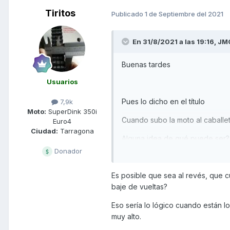
Tiritos
Publicado
1 de Septiembre del 2021
En 31/8/2021 a las 19:16,
JM
Buenas tardes
Usuarios
Pues lo dicho en el título
7,9k
Moto:
SuperDink 350i
Cuando subo la moto al caballet
Euro4
Ciudad:
Tarragona
Alguna idea de qué puede ser?
Donador
Gracias
Es posible que sea al revés, que cu
baje de vueltas?
Eso sería lo lógico cuando están l
muy alto.