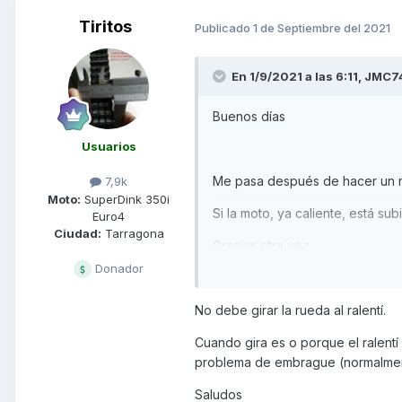
Tiritos
Publicado
1 de Septiembre del 2021
En 1/9/2021 a las 6:11,
JMC7
Buenos días
Usuarios
Me pasa después de hacer un r
7,9k
Moto:
SuperDink 350i
Si la moto, ya caliente, está subi
Euro4
Ciudad:
Tarragona
Gracias otra vez
Donador
No debe girar la rueda al ralentí.
Cuando gira es o porque el ralentí
problema de embrague (normalment
Saludos