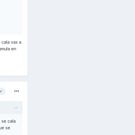
 cala vas a
cumula en
or
 se cala
que se