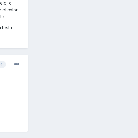
elo, o
 el calor
te.
 testa.
or