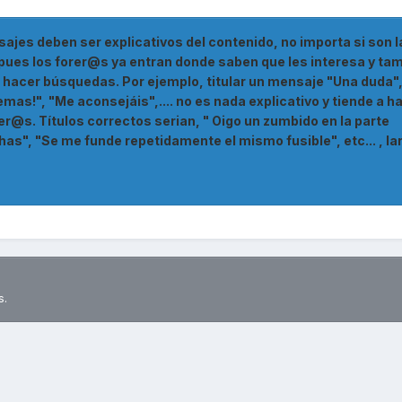
nsajes deben ser explicativos del contenido, no importa si son l
o pues los forer@s ya entran donde saben que les interesa y ta
 hacer búsquedas. Por ejemplo, titular un mensaje "Una duda",
mas!", "Me aconsejáis",.... no es nada explicativo y tiende a h
rer@s. Títulos correctos serian, " Oigo un zumbido en la parte
chas", "Se me funde repetidamente el mismo fusible", etc... , la
s.