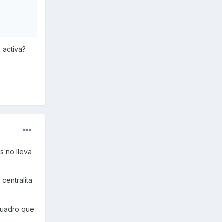
e activa?
s no lleva
 centralita
 cuadro que