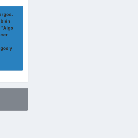
argos.
mbién
 "Algo
acer
rgos y