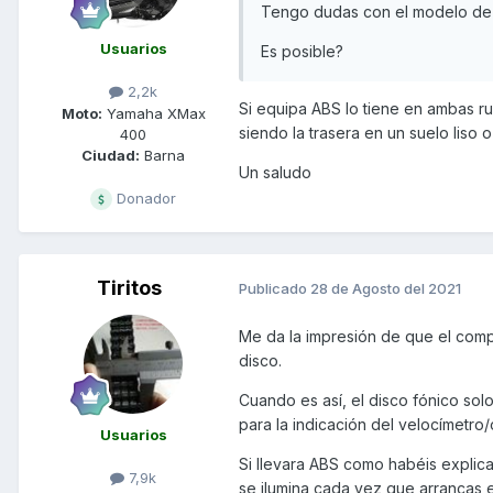
Tengo dudas con el modelo de 
Usuarios
Es posible?
2,2k
Si equipa ABS lo tiene en ambas rue
Moto:
Yamaha XMax
siendo la trasera en un suelo liso 
400
Ciudad:
Barna
Un saludo
Donador
Tiritos
Publicado
28 de Agosto del 2021
Me da la impresión de que el compa
disco.
Cuando es así, el disco fónico solo 
para la indicación del velocímetro
Usuarios
Si llevara ABS como habéis explica
7,9k
se ilumina cada vez que arrancas e