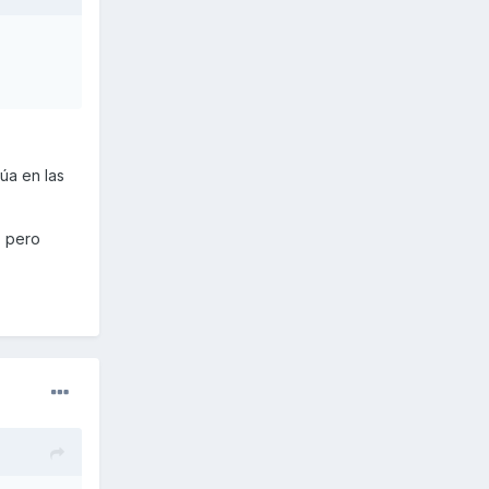
úa en las
, pero