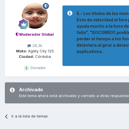
5.- Los títulos de los me
Esto da velocidad al for
ayuda mucho a la hora de
falla", "SOCORRO!!,proble
Moderador Global
perder el tiempo a los fo
delantera al girar a dere
28,3k
Moto:
Agility City 125
explicativos.
Ciudad:
Córdoba
Donador
Archivado
Este tema ahora está archivado y cerrado a otras respuesta
Ir a la lista de temas