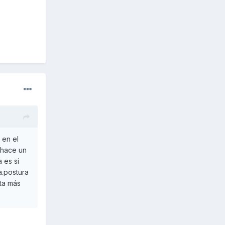
 en el
 hace un
 es si
a.postura
ta más