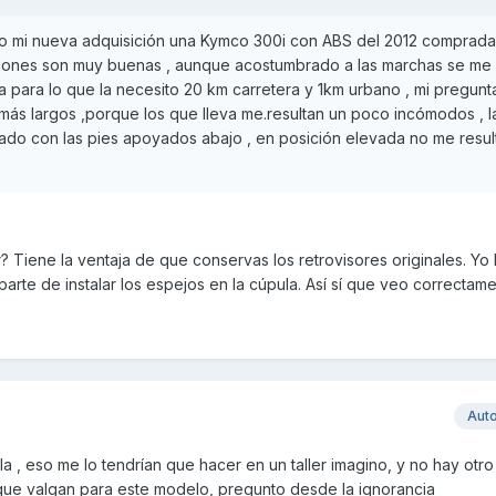
o mi nueva adquisición una Kymco 300i con ABS del 2012 comprada
ciones son muy buenas , aunque acostumbrado a las marchas se me
 para lo que la necesito 20 km carretera y 1km urbano , mi pregunta
más largos ,porque los que lleva me.resultan un poco incómodos , l
do con las pies apoyados abajo , en posición elevada no me resul
? Tiene la ventaja de que conservas los retrovisores originales. Yo l
rte de instalar los espejos en la cúpula. Así sí que veo correctam
Aut
la , eso me lo tendrían que hacer en un taller imagino, y no hay ot
que valgan para este modelo, pregunto desde la ignorancia