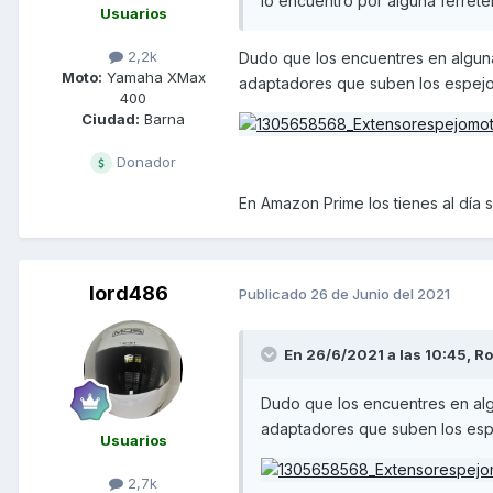
lo encuentro por alguna ferrete
Usuarios
2,2k
Dudo que los encuentres en alguna
Moto:
Yamaha XMax
adaptadores que suben los espejos,
400
Ciudad:
Barna
Donador
En Amazon Prime los tienes al día 
lord486
Publicado
26 de Junio del 2021
En 26/6/2021 a las 10:45,
Ro
Dudo que los encuentres en alg
adaptadores que suben los espej
Usuarios
2,7k