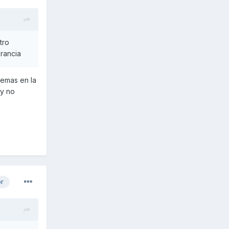
tro
orancia
lemas en la
 y no
or