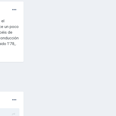
 el
ace un poco
abéis de
 conducción
ido 1'78,.