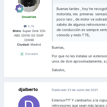
Buenas tardes , hoy he recogid
motorista, mis primeras sensa
Usuarios
poco raro , de motor va sobrada
sabéis de algunos retrovisores 
2,7k
de conducción es siempre senta
Moto:
Super Dink 125i
cómodo y mido 1'78,.
ABS (2015) GS 500F
(2008)
Ciudad:
Madrid
Buenas,
Donador
Por que no les instalas un extensor
unos de 4cm aproximadamente, a pa
Saludos,
djalberto
Publicado
23 de Junio del 2021
Extensor??? Y cambiarlos a la cúpu
retrovisores que sean más largos 