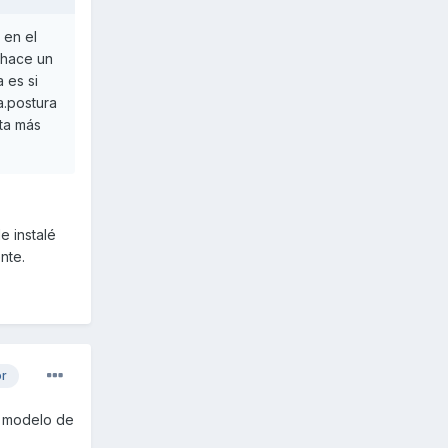
 en el
 hace un
 es si
a.postura
ta más
e instalé
ente.
or
ro modelo de