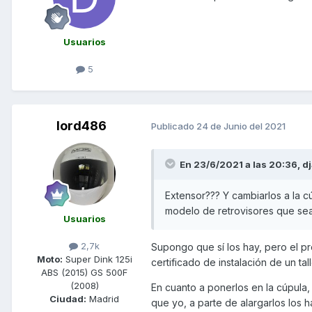
Usuarios
5
lord486
Publicado
24 de Junio del 2021
En 23/6/2021 a las 20:36,
dj
Extensor??? Y cambiarlos a la cú
modelo de retrovisores que se
Usuarios
2,7k
Supongo que sí los hay, pero el pro
Moto:
Super Dink 125i
certificado de instalación de un ta
ABS (2015) GS 500F
(2008)
En cuanto a ponerlos en la cúpula, 
Ciudad:
Madrid
que yo, a parte de alargarlos los hab