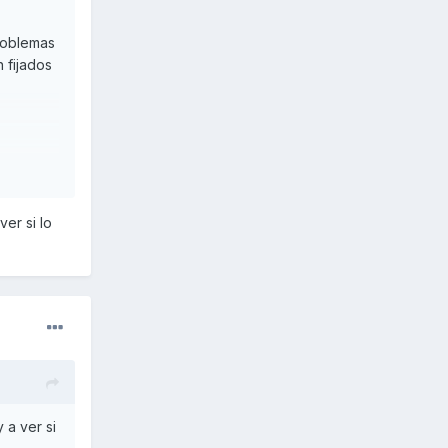
problemas
 fijados
er si lo
 a ver si