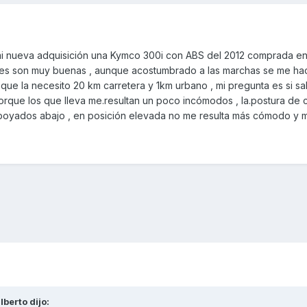
mi nueva adquisición una Kymco 300i con ABS del 2012 comprada en
nes son muy buenas , aunque acostumbrado a las marchas se me h
 que la necesito 20 km carretera y 1km urbano , mi pregunta es si s
porque los que lleva me.resultan un poco incómodos , la.postura de
poyados abajo , en posición elevada no me resulta más cómodo y m
lberto
dijo: