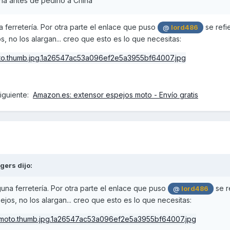
ría antes de pedirlo a China
 ferretería. Por otra parte el enlace que puso
se refi
@
lord486
 no los alargan... creo que esto es lo que necesitas:
siguiente:
Amazon.es: extensor espejos moto - Envío gratis
gers
dijo:
una ferretería. Por otra parte el enlace que puso
se r
@
lord486
os, no los alargan... creo que esto es lo que necesitas: