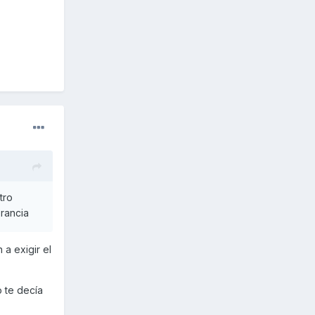
tro
orancia
 a exigir el
o te decía