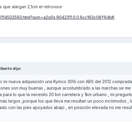
 que alargan 2,1cm el retrovisor
000114502593.html?spm=a2g0s.9042311.0.0.6cc163c08Y64bK
lberto
dijo:
o mi nueva adquisición una Kymco 300i con ABS del 2012 comprada
ciones son muy buenas , aunque acostumbrado a las marchas se me
 para lo que la necesito 20 km carretera y 1km urbano , mi pregunta
más largos ,porque los que lleva me.resultan un poco incómodos , l
do con las pies apoyados abajo , en posición elevada no me resul