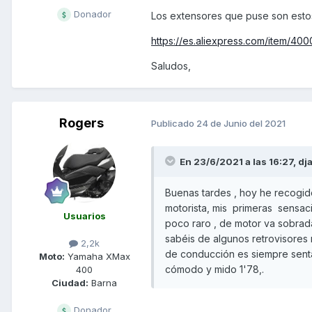
Donador
Los extensores que puse son estos
https://es.aliexpress.com/item/4
Saludos,
Rogers
Publicado
24 de Junio del 2021
En 23/6/2021 a las 16:27,
dja
Buenas tardes , hoy he recogid
motorista, mis primeras sensa
Usuarios
poco raro , de motor va sobrada
sabéis de algunos retrovisores 
2,2k
de conducción es siempre senta
Moto:
Yamaha XMax
cómodo y mido 1'78,.
400
Ciudad:
Barna
Donador