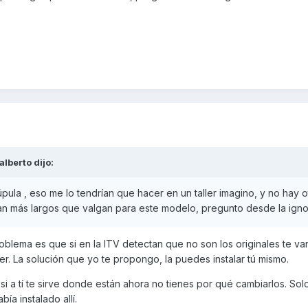
alberto
dijo:
pula , eso me lo tendrían que hacer en un taller imagino, y no hay o
an más largos que valgan para este modelo, pregunto desde la ign
blema es que si en la ITV detectan que no son los originales te van
ller. La solución que yo te propongo, la puedes instalar tú mismo.
si a tí te sirve donde están ahora no tienes por qué cambiarlos. Sol
ía instalado allí.