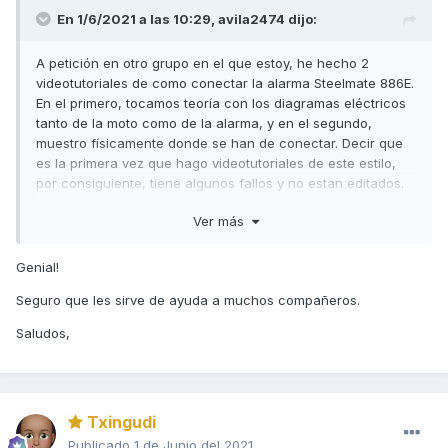
En 1/6/2021 a las 10:29,
avila2474
dijo:
A petición en otro grupo en el que estoy, he hecho 2
videotutoriales de como conectar la alarma Steelmate 886E.
En el primero, tocamos teoría con los diagramas eléctricos
tanto de la moto como de la alarma, y en el segundo,
muestro físicamente donde se han de conectar. Decir que
es la primera vez que hago videotutoriales de este estilo,
por consiguiente, tiene algunos fallos y no estan editados.
Espero que pueda servir de ayuda a quienes quieran
Ver más
conectar esta alarma:
1ra. Parte:
Genial!
Seguro que les sirve de ayuda a muchos compañeros.
Saludos,
Txingudi
Publicado
1 de Junio del 2021