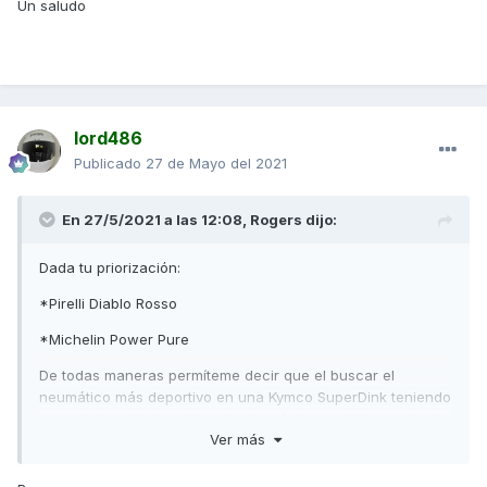
Un saludo
lord486
Publicado
27 de Mayo del 2021
En 27/5/2021 a las 12:08,
Rogers
dijo:
Dada tu priorización:
*Pirelli Diablo Rosso
*Michelin Power Pure
De todas maneras permíteme decir que el buscar el
neumático más deportivo en una Kymco SuperDink teniendo
como único objetivo el tumbar lo máximo posible pues bajo
Ver más
mi punto de vista no parece lo más adecuado teniendo
presente que este tipo de scooter's ya tienen otras
limitaciones propias... vamos que por decirlo de otra manera