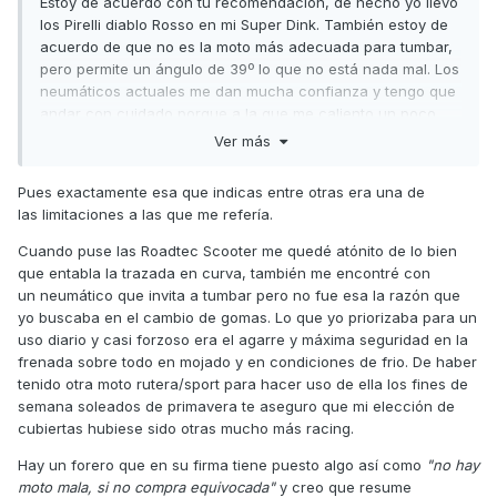
Estoy de acuerdo con tu recomendación, de hecho yo llevo
los Pirelli diablo Rosso en mi Super Dink. También estoy de
acuerdo de que no es la moto más adecuada para tumbar,
pero permite un ángulo de 39º lo que no está nada mal. Los
neumáticos actuales me dan mucha confianza y tengo que
andar con cuidado porque a la que me caliento un poco
roza el caballete. Supongo es que esto lo que quería saber
Ver más
el compañero
@
Koldo350
Pues exactamente esa que indicas entre otras era una de
Saludos,
las limitaciones a las que me refería.
Cuando puse las Roadtec Scooter me quedé atónito de lo bien
que entabla la trazada en curva, también me encontré con
un neumático que invita a tumbar pero no fue esa la razón que
yo buscaba en el cambio de gomas. Lo que yo priorizaba para un
uso diario y casi forzoso era el agarre y máxima seguridad en la
frenada sobre todo en mojado y en condiciones de frio. De haber
tenido otra moto rutera/sport para hacer uso de ella los fines de
semana soleados de primavera te aseguro que mi elección de
cubiertas hubiese sido otras mucho más racing.
Hay un forero que en su firma tiene puesto algo así como
"no hay
moto mala, si no compra equivocada"
y creo que resume