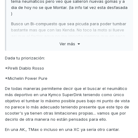
tema neumaticos pero veo que salieron nuevas gomas y a
dia de hoy no se que Montar. (la info tal vez esta desfasada
)
Busco un Bi-compuesto que sea picuda para poder tumbar
bastante mas que con las Kenda. No toco la moto si llueve
asi que el factor agua no me importa siempre que en seco
sean una lapa...
Ver más
Agradeceria ayuda y si el tema no esta en el lugar
Dada tu priorización:
apropiado, por favor no lo borren y muevanlo donde
corresponda.
*Pirelli Diablo Rosso
*Michelin Power Pure
De todas maneras permíteme decir que el buscar el neumático
más deportivo en una Kymco SuperDink teniendo como único
objetivo el tumbar lo máximo posible pues bajo mi punto de vista
no parece lo más adecuado teniendo presente que este tipo de
scooter's ya tienen otras limitaciones propias... vamos que por
decirlo de otra manera no están pensados para ello.
En una AK., TMax o incluso en una XC ya sería otro cantar.