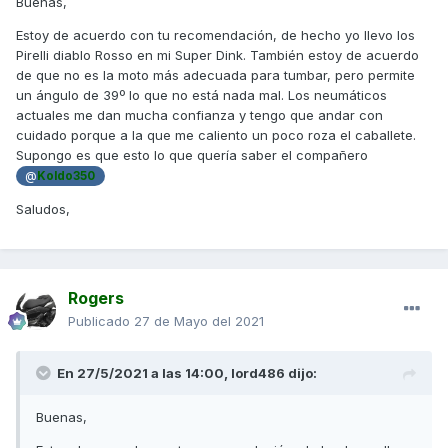
Buenas,
no están pensados para ello.
Estoy de acuerdo con tu recomendación, de hecho yo llevo los
En una AK., TMax o incluso en una XC ya sería otro cantar.
Pirelli diablo Rosso en mi Super Dink. También estoy de acuerdo
de que no es la moto más adecuada para tumbar, pero permite
Un saludo
un ángulo de 39º lo que no está nada mal. Los neumáticos
actuales me dan mucha confianza y tengo que andar con
cuidado porque a la que me caliento un poco roza el caballete.
Supongo es que esto lo que quería saber el compañero
@
Koldo350
Saludos,
Rogers
Publicado
27 de Mayo del 2021
En 27/5/2021 a las 14:00,
lord486
dijo:
Buenas,