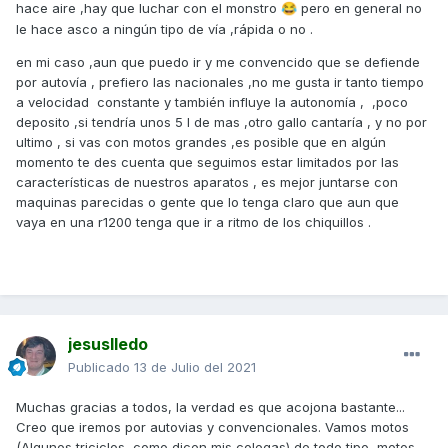
hace aire ,hay que luchar con el monstro
pero en general no
😂
le hace asco a ningún tipo de vía ,rápida o no .
en mi caso ,aun que puedo ir y me convencido que se defiende
por autovía , prefiero las nacionales ,no me gusta ir tanto tiempo
a velocidad constante y también influye la autonomía , ,poco
deposito ,si tendría unos 5 l de mas ,otro gallo cantaría , y no por
ultimo , si vas con motos grandes ,es posible que en algún
momento te des cuenta que seguimos estar limitados por las
características de nuestros aparatos , es mejor juntarse con
maquinas parecidas o gente que lo tenga claro que aun que
vaya en una r1200 tenga que ir a ritmo de los chiquillos .
jesuslledo
Publicado
13 de Julio del 2021
Muchas gracias a todos, la verdad es que acojona bastante...
Creo que iremos por autovias y convencionales. Vamos motos
(Algunos triciclos, como dicen mis colegas) de todo tipo, motos