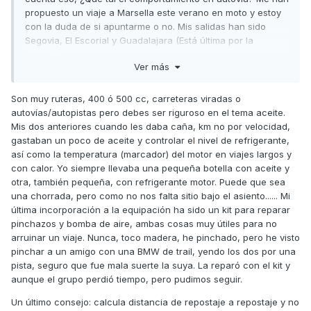
propuesto un viaje a Marsella este verano en moto y estoy
con la duda de si apuntarme o no. Mis salidas han sido
Segovia, El Escorial y Guadalajara (Está última por la
autovía).¿Locura o factible, teniendo en cuenta que vamos
Ver más
sin prisa? Gracias en cualquier caso.
Son muy ruteras, 400 ó 500 cc, carreteras viradas o
autovías/autopistas pero debes ser riguroso en el tema aceite.
Mis dos anteriores cuando les daba caña, km no por velocidad,
gastaban un poco de aceite y controlar el nivel de refrigerante,
así como la temperatura (marcador) del motor en viajes largos y
con calor. Yo siempre llevaba una pequeña botella con aceite y
otra, también pequeña, con refrigerante motor. Puede que sea
una chorrada, pero como no nos falta sitio bajo el asiento...... Mi
última incorporación a la equipación ha sido un kit para reparar
pinchazos y bomba de aire, ambas cosas muy útiles para no
arruinar un viaje. Nunca, toco madera, he pinchado, pero he visto
pinchar a un amigo con una BMW de trail, yendo los dos por una
pista, seguro que fue mala suerte la suya. La reparó con el kit y
aunque el grupo perdió tiempo, pero pudimos seguir.
Un último consejo: calcula distancia de repostaje a repostaje y no