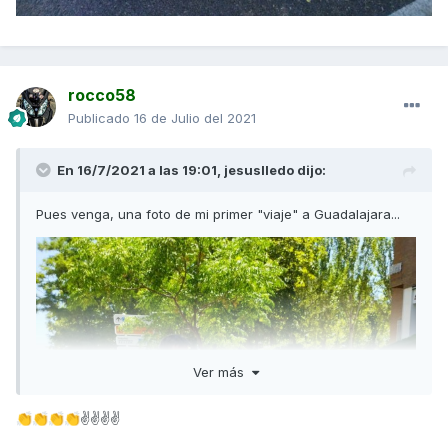
rocco58
Publicado
16 de Julio del 2021
En 16/7/2021 a las 19:01,
jesuslledo
dijo:
Pues venga, una foto de mi primer "viaje" a Guadalajara...
Ver más
✌✌✌✌
👏
👏
👏
👏