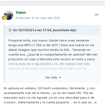
Hann
Publicado
12 de Julio del 2021
En 12/7/2021 a las 17:54,
jesuslledo
dijo:
Pregunta tonta, soy nuevo. Desde hace unas semanas
tengo una MP3 LT 400 ie del 2011 ( Para una nueva no me
daba). Imagino que muchos tenéis la 500... Teniendo en
cuenta eso, ¿Que tal el comportamiento en autovía? Me han
propuesto un viaje a Marsella este verano en moto y estoy
con la duda de si apuntarme o no. Mis salidas han sido
Segovia, El Escorial y Guadalajara (Está última por la
autovía).¿Locura o factible, teniendo en cuenta que vamos
Ver más
sin prisa? Gracias en cualquier caso.
En autovía en solitario ,120 km/h sostenidos ,fácilmente y con
acompañante mas de lo mismo , yo he ido hasta 145 -150 de
marcador pero no me agrada ,no es una velocidad para ir de
crucero , baila bastante y la rueda pequeña .... es lo que es , si