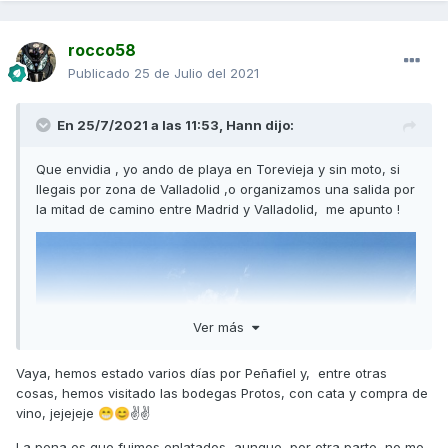
rocco58
Publicado
25 de Julio del 2021
En 25/7/2021 a las 11:53,
Hann
dijo:
Que envidia , yo ando de playa en Torevieja y sin moto, si
llegais por zona de Valladolid ,o organizamos una salida por
la mitad de camino entre Madrid y Valladolid, me apunto !
Ver más
Vaya, hemos estado varios días por Peñafiel y, entre otras
cosas, hemos visitado las bodegas Protos, con cata y compra de
vino, jejejeje
✌✌
😁
😊
La pena es que fuimos enlatados, aunque, por otra parte, no me