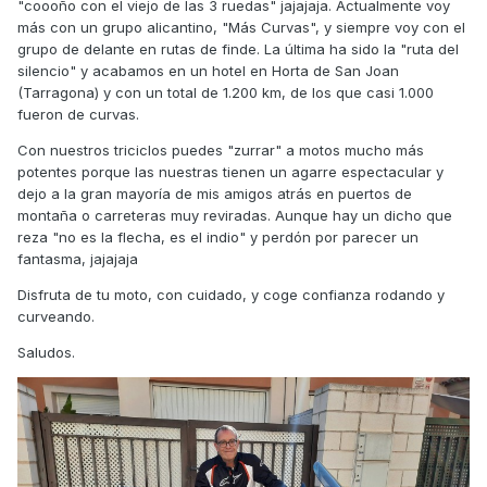
tentacion de mi amiga es muy fuerte,,, Quiza solo me llegue
"coooño con el viejo de las 3 ruedas" jajajaja. Actualmente voy
hasta Marsella..
😉
más con un grupo alicantino, "Más Curvas", y siempre voy con el
grupo de delante en rutas de finde. La última ha sido la "ruta del
silencio" y acabamos en un hotel en Horta de San Joan
(Tarragona) y con un total de 1.200 km, de los que casi 1.000
fueron de curvas.
Con nuestros triciclos puedes "zurrar" a motos mucho más
potentes porque las nuestras tienen un agarre espectacular y
dejo a la gran mayoría de mis amigos atrás en puertos de
montaña o carreteras muy reviradas. Aunque hay un dicho que
reza "no es la flecha, es el indio" y perdón por parecer un
fantasma, jajajaja
Disfruta de tu moto, con cuidado, y coge confianza rodando y
curveando.
Saludos.