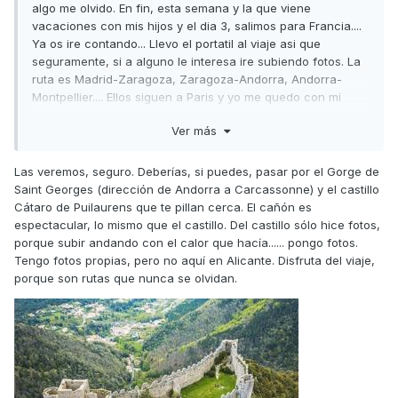
algo me olvido. En fin, esta semana y la que viene
vacaciones con mis hijos y el dia 3, salimos para Francia....
Ya os ire contando... Llevo el portatil al viaje asi que
seguramente, si a alguno le interesa ire subiendo fotos. La
ruta es Madrid-Zaragoza, Zaragoza-Andorra, Andorra-
Montpellier.... Ellos siguen a Paris y yo me quedo con mi
amiga cerca de Marsella (Lauris, Vaucluse). Ya a la vuelta
Ver más
me encuentro con ellos y vuelta por Barcelona, Alicante,
Albacete y por fin Madrid. Espero sacar provecho del viaje,
me gustaria contactar con grupos de Madrid para rutas de
Las veremos, seguro. Deberías, si puedes, pasar por el Gorge de
fin de semana... Si me veo capaz... Pero si hay que bajar a
Saint Georges (dirección de Andorra a Carcassonne) y el castillo
Levante, se baja jajajajjajajaja
Cátaro de Puilaurens que te pillan cerca. El cañón es
espectacular, lo mismo que el castillo. Del castillo sólo hice fotos,
porque subir andando con el calor que hacía...... pongo fotos.
Tengo fotos propias, pero no aquí en Alicante. Disfruta del viaje,
porque son rutas que nunca se olvidan.