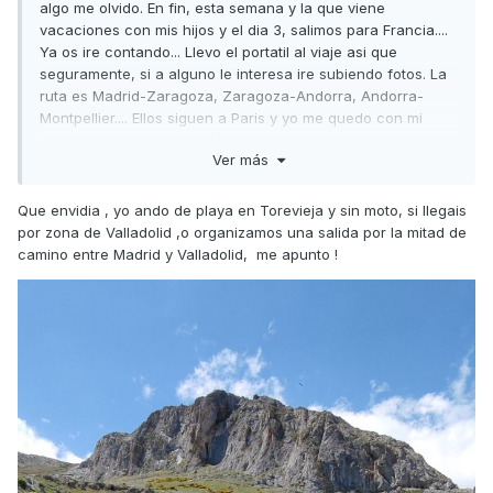
algo me olvido. En fin, esta semana y la que viene
vacaciones con mis hijos y el dia 3, salimos para Francia....
Ya os ire contando... Llevo el portatil al viaje asi que
seguramente, si a alguno le interesa ire subiendo fotos. La
ruta es Madrid-Zaragoza, Zaragoza-Andorra, Andorra-
Montpellier.... Ellos siguen a Paris y yo me quedo con mi
amiga cerca de Marsella (Lauris, Vaucluse). Ya a la vuelta
Ver más
me encuentro con ellos y vuelta por Barcelona, Alicante,
Albacete y por fin Madrid. Espero sacar provecho del viaje,
me gustaria contactar con grupos de Madrid para rutas de
Que envidia , yo ando de playa en Torevieja y sin moto, si llegais
fin de semana... Si me veo capaz... Pero si hay que bajar a
por zona de Valladolid ,o organizamos una salida por la mitad de
Levante, se baja jajajajjajajaja
camino entre Madrid y Valladolid, me apunto !