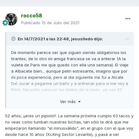
rocco58
Publicado
15 de Julio del 2021
En 14/7/2021 a las 22:48,
jesuslledo
dijo:
De momento parece ser que siguen siendo obligatorios los
tirantes, de lo otro mi amiga francesa se va a enterar (A la
vuleta de Paris me que quedo con ella una semana). El viaje
a Albacete bien... aunque pelin estresante, imagino que por
mi poca experiencia, pero al dia siguiente me fui a Alcale
Del Jucar a pegarme un baño y a entrenar para si me voy a
PAris. Necesito conocer los limites de la moto.. ya con 52
prefiero morir en la cama. Tumbar con tres ruedas es raro...
Ver más
pero creo que le voy cogiendo el tranquillo a ritmo normal...
no me va el racing.. para eso soy informatico de un equipo
de motos (A nivel disfrutar como lo hicimos en la ZZCup de
52 años, ¡¡eres un pipiolo!!. La semana próxima cumplo 63 tacos y
2018 y no piloto... jajajajjaajjaj). Agradezco vuestros
no veas como tumban nuestras bichas, tan sólo te diré que me
consejos.... solo hace falta encontrarme seguropara hacer
empezaron llamando "el minusválido", en el grupo con el que voy
ese viaje.. sino lo dejarre para otra ocasion.. pero la
desde hace 10 años (Xciting Sector Levante), y pasé a ser