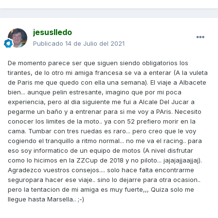
jesuslledo
Publicado
14 de Julio del 2021
De momento parece ser que siguen siendo obligatorios los
tirantes, de lo otro mi amiga francesa se va a enterar (A la vuleta
de Paris me que quedo con ella una semana). El viaje a Albacete
bien... aunque pelin estresante, imagino que por mi poca
experiencia, pero al dia siguiente me fui a Alcale Del Jucar a
pegarme un baño y a entrenar para si me voy a PAris. Necesito
conocer los limites de la moto.. ya con 52 prefiero morir en la
cama. Tumbar con tres ruedas es raro... pero creo que le voy
cogiendo el tranquillo a ritmo normal... no me va el racing.. para
eso soy informatico de un equipo de motos (A nivel disfrutar
como lo hicimos en la ZZCup de 2018 y no piloto... jajajajjaajjaj).
Agradezco vuestros consejos.... solo hace falta encontrarme
seguropara hacer ese viaje.. sino lo dejarre para otra ocasion..
pero la tentacion de mi amiga es muy fuerte,,, Quiza solo me
llegue hasta Marsella.. ;-)