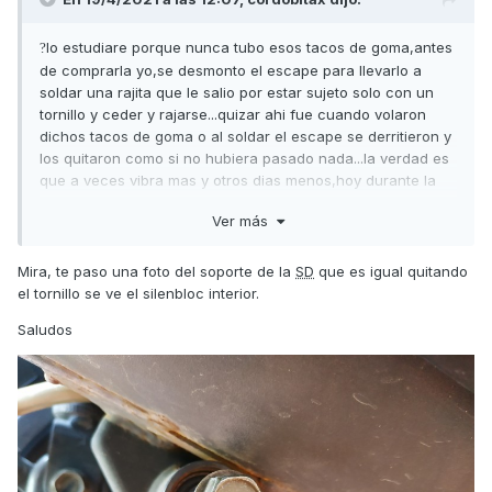
lo estudiare porque nunca tubo esos tacos de goma,antes
?
de comprarla yo,se desmonto el escape para llevarlo a
soldar una rajita que le salio por estar sujeto solo con un
tornillo y ceder y rajarse...quizar ahi fue cuando volaron
dichos tacos de goma o al soldar el escape se derritieron y
los quitaron como si no hubiera pasado nada...la verdad es
que a veces vibra mas y otros dias menos,hoy durante la
mañana a ido bastante bien y a ultima hora ya lo hacia
Ver más
mucho mas...
Mira, te paso una foto del soporte de la
SD
que es igual quitando
el tornillo se ve el silenbloc interior.
Saludos