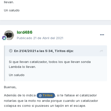
llevan.
de 120€ para arriba y los que piden 70 o asi estan
abollados o con una pinta peor que el mio,a ver si veo uno
Un saludo
a buen precio y lo pillo y lo pruebo,si no fuera de eso lo
revendo tan cual y a seguir investigando.
lord486
Publicado
21 de Abril del 2021
En 21/4/2021 a las 5:34,
Tiritos
dijo:
Si que llevan catalizador, todos los que llevan sonda
Lambda lo llevan.
Un saludo
Buenas,
Además de lo indica
, si te fallase el catalizador
@
Tiritos
notarías que la moto no anda porque cuando un catalizador
colapsa es como si pusieses un tapón en el escape.