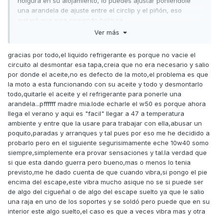
holgura en su alojamiento, lo puedes ajustar poniéndole
una arandela de ajuste entre el circlip y el piñón, eso
evitará que siga cogiendo holgura.
Ver más
Si dices que el motor tiene mucha vibración es posible que
esa vibración haga aumentar las holguras, sobre todo en
gracias por todo,el liquido refrigerante es porque no vacie el
esos puntos concretos que no van bien ajustados.
circuito al desmontar esa tapa,creia que no era necesario y salio
También se ve la cadena un poco dada, y tienes señales
por donde el aceite,no es defecto de la moto,el problema es que
de líquido refrigerante en la zona, ahí no debería haber
la moto a esta funcionando con su aceite y todo y desmontarlo
restos de líquido refrigerante.
todo,quitarle el aceite y el refrigerante para ponerle una
arandela...pffffff madre mia.lode echarle el w50 es porque ahora
En cuanto al aceite que le has puesto 10W50 al ser más
llega el verano y aqui es "facil" llegar a 47 a temperatura
espeso amortigua un poco el ruido y vibración, pero
ambiente y entre que la usare para trabajar con ella,abusar un
engrasa peor y se recalienta más al tener que bombearlo
poquito,paradas y arranques y tal pues por eso me he decidido a
(cuesta más moverlo), por eso desaparece enseguida el
probarlo pero en el siguiente segurisimamente eche 10w40 somo
efecto, se calienta y queda más diluido, lo que se consigue
siempre,simplemente era provar sensaciones y tal.la verdad que
con eso es que el aceite se degrade antes, otra cosa es
si que esta dando guerra pero bueno,mas o menos lo tenia
que el ambiente exterior sea de 45ºC y se necesite poner
previsto,me he dado cuenta de que cuando vibra,si pongo el pie
ese aceite.
encima del escape,este vibra mucho asique no se si puede ser
de algo del cigueñal o de algo del escape suelto ya que le salio
Tu moto te está dando mucha guerra, pero al final la vas a
una raja en uno de los soportes y se soldó pero puede que en su
dejar como nueva.
interior este algo suelto,el caso es que a veces vibra mas y otra
Un saludo