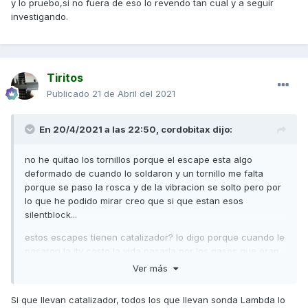
y lo pruebo,si no fuera de eso lo revendo tan cual y a seguir
investigando.
Tiritos
Publicado
21 de Abril del 2021
En 20/4/2021 a las 22:50,
cordobitax
dijo:
no he quitao los tornillos porque el escape esta algo
deformado de cuando lo soldaron y un tornillo me falta
porque se paso la rosca y de la vibracion se solto pero por
lo que he podido mirar creo que si que estan esos
silentblock...
estos escapes tienen catalizador? lo digo porque cuando le
pasaron la itv costo la vida pasarla por los gases que eran
muy altos y a ver si la parte del catalizador que es delicada
Ver más
esta jodida y por eso la vibracion y que den tantos gases...
Si que llevan catalizador, todos los que llevan sonda Lambda lo
hace un tiempo vi algun escape por 60€ pero ahora piden