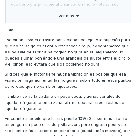
que tiene y al principio al arrancar en frio lo notaba muy
poco pero a la nada sigue estandoesa vibracion y bramido
Ver más
al pasar de 7000rpm,a menos de esas rpm parece electrica
vamos...mientras que solucionaba el tema,vi que el piñon de
la bomba que lo mueve desde el el cigueñal tenia holgura y
Hola.
no se que pensar si es mas o menos asi o si esta mal,en
Ese piñón lleva el arrastre por 2 planos del eje, y la sujeción para
ningun sitio sale nada y no se ven signos de desgaste,de
que no se salga es el anillo retenedor circlip, evidentemente que
echo ese piñon va sujeto con una chaveta o circlip o como
así no sale de fábrica ha cogido holgura en su alojamiento, lo
se llame por lo que mucha sujecion no tiene por eso me
puedes ajustar poniéndole una arandela de ajuste entre el circlip
hace pensar que es normal pero luego digo jod*r...y esto va
y el piñón, eso evitará que siga cogiendo holgura.
asi de fabrica?
Si dices que el motor tiene mucha vibración es posible que esa
a ver si me podeis iluminar un poco
vibración haga aumentar las holguras, sobre todo en esos puntos
concretos que no van bien ajustados.
También se ve la cadena un poco dada, y tienes señales de
líquido refrigerante en la zona, ahí no debería haber restos de
líquido refrigerante.
En cuanto al aceite que le has puesto 10W50 al ser más espeso
amortigua un poco el ruido y vibración, pero engrasa peor y se
recalienta más al tener que bombearlo (cuesta más moverlo), por