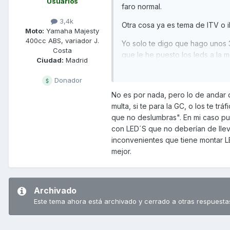
Usuarios
faro normal.
3,4k
Otra cosa ya es tema de ITV o i
Moto:
Yamaha Majesty
400cc ABS, variador J.
Yo solo te digo que hago unos 3
Costa
que le he puesto los leds a la mo
Ciudad:
Madrid
y cuando llegue la ITV pos los 
Donador
No es por nada, pero lo de andar 
multa, si te para la GC, o los te t
que no deslumbras". En mi caso p
con LED´S que no deberían de lleva
inconvenientes que tiene montar L
mejor.
Archivado
Este tema ahora está archivado y cerrado a otras respuesta