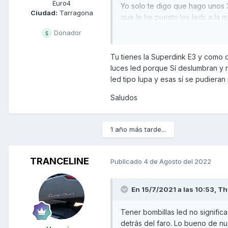
Euro4
Yo solo te digo que hago unos 3
Ciudad:
Tarragona
que le he puesto los leds a la mo
Donador
y cuando llegue la ITV pos los 
Tu tienes la Superdink E3 y como d
luces led porque Sí deslumbran y 
led tipo lupa y esas sí se pudieran
Saludos
1 año más tarde...
TRANCELINE
Publicado
4 de Agosto del 2022
En 15/7/2021 a las 10:53,
Th
Tener bombillas led no signific
detrás del faro. Lo bueno de n