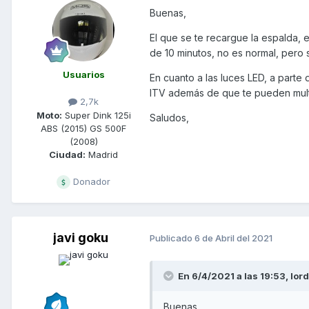
Buenas,
El que se te recargue la espalda, e
de 10 minutos, no es normal, pero 
Usuarios
En cuanto a las luces LED, a parte
ITV además de que te pueden mul
2,7k
Moto:
Super Dink 125i
Saludos,
ABS (2015) GS 500F
(2008)
Ciudad:
Madrid
Donador
javi goku
Publicado
6 de Abril del 2021
En 6/4/2021 a las 19:53,
lor
Buenas,