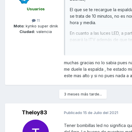
Usuarios
El que se te recargue la espald
se trata de 10 minutos, no es no
11
hora y media.
Moto:
kynko super dinik
Ciudad:
valencia
En cuanto a las luces LED, a pa
pasará la ITV además de que t
Saludos,
muchas gracias no lo sabia pues n
me duele la espalda , he estado mi
este mas alto y si no pues nada a 
3 meses más tarde...
Theloy83
Publicado
15 de Julio del 2021
Tener bombillas led no significa q
del faro. Lo bueno de nuestras mo