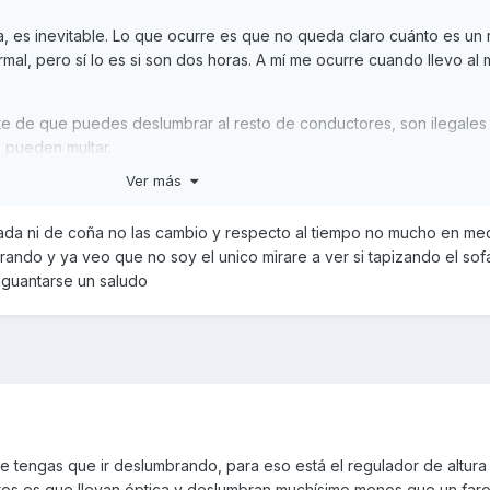
a, es inevitable. Lo que ocurre es que no queda claro cuánto es un r
rmal, pero sí lo es si son dos horas. A mí me ocurre cuando llevo al
rte de que puedes deslumbrar al resto de conductores, son ilegales
e pueden multar.
Ver más
ada ni de coña no las cambio y respecto al tiempo no mucho en me
rando y ya veo que no soy el unico mirare a ver si tapizando el so
aguantarse un saludo
ue tengas que ir deslumbrando, para eso está el regulador de altura
tos es que llevan óptica y deslumbran muchísimo menos que un far