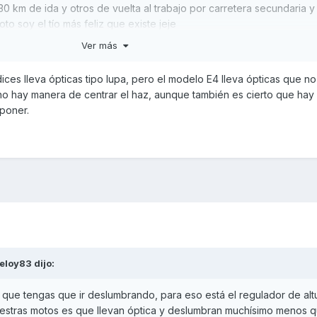
0 km de ida y otros de vuelta al trabajo por carretera secundaria 
to soy el tío más feliz que existe jeje
Ver más
cambiare, se cambian en 5 min metiendo la mano por debajo del far
ices lleva ópticas tipo lupa, pero el modelo E4 lleva ópticas que n
no hay manera de centrar el haz, aunque también es cierto que hay
 poner.
eloy83
dijo:
a que tengas que ir deslumbrando, para eso está el regulador de alt
uestras motos es que llevan óptica y deslumbran muchísimo menos 