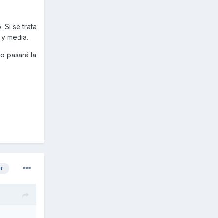
 Si se trata
a y media.
no pasará la
or