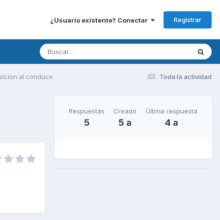
Registrar
¿Usuario existente? Conectar
sicion al conducir
Toda la actividad
Respuestas
Creado
Última respuesta
5
5 a
4 a