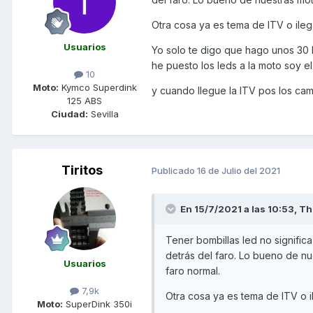
Otra cosa ya es tema de ITV o ileg
Usuarios
Yo solo te digo que hago unos 30 k
he puesto los leds a la moto soy el 
10
Moto:
Kymco Superdink
y cuando llegue la ITV pos los ca
125 ABS
Ciudad:
Sevilla
Tiritos
Publicado
16 de Julio del 2021
En 15/7/2021 a las 10:53,
Th
Tener bombillas led no signific
detrás del faro. Lo bueno de n
Usuarios
faro normal.
7,9k
Otra cosa ya es tema de ITV o i
Moto:
SuperDink 350i