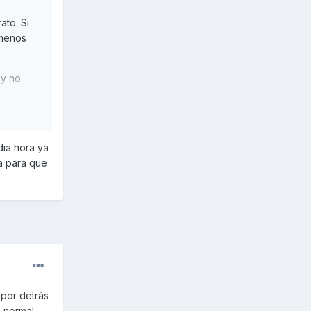
ato. Si
 menos
 y no
dia hora ya
fa para que
 por detrás
o normal.