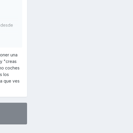
y desde
o.
poner una
 y "creas
omo coches
s los
ca que ves