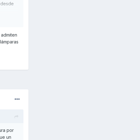
y desde
o.
o admiten
 lámparas
ura por
que un