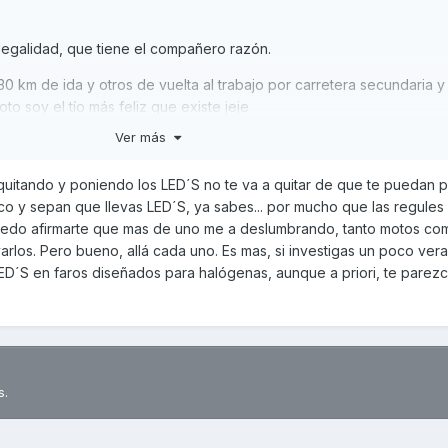
legalidad, que tiene el compañero razón.
0 km de ida y otros de vuelta al trabajo por carretera secundaria 
to soy el tío más feliz que existe jeje
Ver más
cambiare, se cambian en 5 min metiendo la mano por debajo del far
quitando y poniendo los LED´S no te va a quitar de que te puedan 
ráfico y sepan que llevas LED´S, ya sabes... por mucho que las regules
uedo afirmarte que mas de uno me a deslumbrando, tanto motos c
rlos. Pero bueno, allá cada uno. Es mas, si investigas un poco vera
ED´S en faros diseñados para halógenas, aunque a priori, te parez
s.