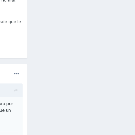
esde que le
ura por
que un