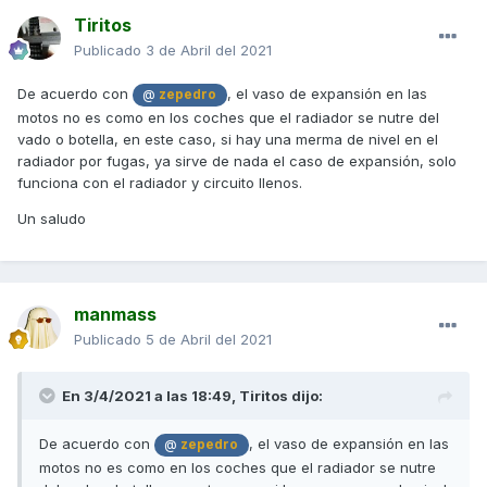
Tiritos
Publicado
3 de Abril del 2021
De acuerdo con
, el vaso de expansión en las
@
zepedro
motos no es como en los coches que el radiador se nutre del
vado o botella, en este caso, si hay una merma de nivel en el
esta mañana he verificado en el garaje y no ha soltado ni
radiador por fugas, ya sirve de nada el caso de expansión, solo
una gota de refrigerante. He verificado el nivel del vaso de
funciona con el radiador y circuito llenos.
expansión y está dentro de los niveles normales, por la
Un saludo
mitad (todo esto sin arrancar la moto). ¿tiene sentido que no
haya mucho refrigerante dentro del radiador pero que el
bote de expansión tenga líquido? si tiene sentido ¿podría
gripar si hago 30 km para llevarla al taller a pesar de que el
nivel del vaso sea correcto no tenga ningún aviso de
manmass
calentamiento en el cuadro?
Publicado
5 de Abril del 2021
Gracias de nuevo por molestaros en contestar
En 3/4/2021 a las 18:49,
Tiritos
dijo:
De acuerdo con
, el vaso de expansión en las
@
zepedro
motos no es como en los coches que el radiador se nutre