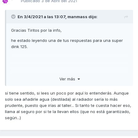
Publicado
3 de Abril del 2021
En 3/4/2021 a las 13:07,
manmass
dijo:
Gracias Tiritos por la info,
he estado leyendo una de tus respuestas para una super
dink 125.
Ver más
sí tiene sentido, si lees un poco por aquí lo entenderás. Aunque
solo sea añadirle agua (destilada) al radiador sería lo más
prudente, puesto que irías al taller... Si tanto te cuesta hacer eso,
llama al seguro por si te la llevan ellos (que no está garantizado,
según...)