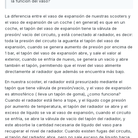
la función del vaso?
La diferencia entre el vaso de expansión de nuestras scooters y
el vaso de expansión de un coche ( en general) es que en un
coche, el tapón del vaso de expansión tiene la válvula de
presión/ vacío del circuito, y está conectado al radiador, es decir:
toda la presión del circuito la aguanta el tapón del vaso de
expansión, cuando se genera aumento de presión por encima de
1 bar, el tapón del vaso de expansión abre, y sale el valor al
exterior, cuando se enfría de nuevo, se genera un vacío y abre
también el tapón, permitiendo que el nivel del vaso alimente
directamente al radiador que además se encuentra más bajo.
En nuestra scooter, el radiador está presurizado mediante el
tapón que tiene válvula de presión/vacío, y el vaso de expansión
es atmosférico ( lleva un tapón de goma), ¿como funciona?
Cuando el radiador está lleno a tope, y el líquido coge presión
por aumento de temperatura, el tapón del radiador se abre y el
exceso de líquido se va al vaso de expansión, cuando el circuito
se enfría, se abre la válvula de vacío del tapón del radiador, y
este absorbe la cantidad necesaria de líquido del vaso para
recuperar el nivel de radiador. Cuando existen fugas del circuito,
el tapón del radiador abre, pero no sale exceso de líquido hacia