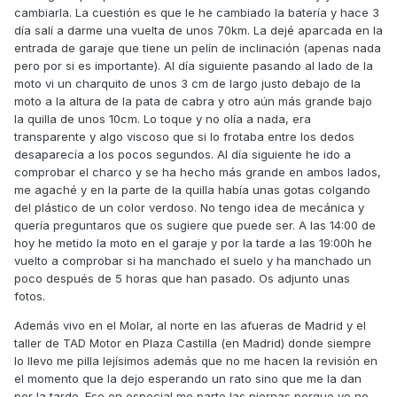
cambiarla. La cuestión es que le he cambiado la batería y hace 3
día salí a darme una vuelta de unos 70km. La dejé aparcada en la
entrada de garaje que tiene un pelín de inclinación (apenas nada
pero por si es importante). Al día siguiente pasando al lado de la
moto vi un charquito de unos 3 cm de largo justo debajo de la
moto a la altura de la pata de cabra y otro aún más grande bajo
la quilla de unos 10cm. Lo toque y no olía a nada, era
transparente y algo viscoso que si lo frotaba entre los dedos
desaparecía a los pocos segundos. Al día siguiente he ido a
comprobar el charco y se ha hecho más grande en ambos lados,
me agaché y en la parte de la quilla había unas gotas colgando
del plástico de un color verdoso. No tengo idea de mecánica y
quería preguntaros que os sugiere que puede ser. A las 14:00 de
hoy he metido la moto en el garaje y por la tarde a las 19:00h he
vuelto a comprobar si ha manchado el suelo y ha manchado un
poco después de 5 horas que han pasado. Os adjunto unas
fotos.
Además vivo en el Molar, al norte en las afueras de Madrid y el
taller de TAD Motor en Plaza Castilla (en Madrid) donde siempre
lo llevo me pilla lejísimos además que no me hacen la revisión en
el momento que la dejo esperando un rato sino que me la dan
por la tarde. Eso en especial me parte las piernas porque yo no