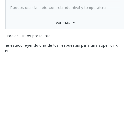
Puedes usar la moto controlando nivel y temperatura.
El tipo de refrigerante es : orgánico al 50 % con un litro de
Ver más
anticongelante y un litro de agua destilada tienes más que
suficiente.
Gracias Tiritos por la info,
Un saludo
he estado leyendo una de tus respuestas para una super dink
125.