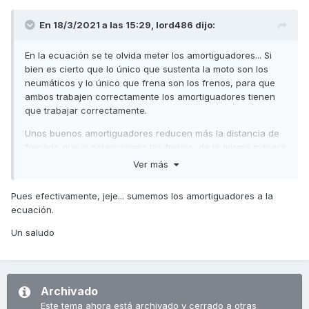
En 18/3/2021 a las 15:29,
lord486
dijo:
En la ecuación se te olvida meter los amortiguadores... Si
bien es cierto que lo único que sustenta la moto son los
neumáticos y lo único que frena son los frenos, para que
ambos trabajen correctamente los amortiguadores tienen
que trabajar correctamente.
Unos buenos amortiguadores reducen más la distancia de
frenado que si potenciamos los frenos, de la misma manera
que unos buenos neumáticos ponen en evidencia unos
Ver más
malos amortiguadores. Las tres cosas van siempre juntas.
Pues efectivamente, jeje... sumemos los amortiguadores a la
Saludos,
ecuación.
Un saludo
Archivado
Este tema ahora está archivado y cerrado a otras