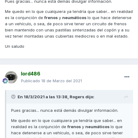
Pues gracias... nunca está demás divulgar información.
https://8000vueltas.com/2012/03/16/la-guia-definitiva-
Me quedo en lo que cualquiera ya tendría que saber... en realidad
sobre-frenos-parte-3-eje-trasero-rodajes-y-solucion-de-
es la conjunción de
frenos
y
neumáticos
lo que hace detenerse
problemas
a un vehículo, o sea, de poco sirve tener un circuito de frenos
bien mantenido con unas pastillas sinterizadas del copón y a su
vez tener montadas unas cubiertas mediocres o en mal estado.
espero que sea el lugar adecuado para éste post...
Un saludo
lord486
Publicado
18 de Marzo del 2021
En 18/3/2021 a las 13:38,
Rogers
dijo:
Pues gracias... nunca está demás divulgar información.
Me quedo en lo que cualquiera ya tendría que saber... en
realidad es la conjunción de
frenos
y
neumáticos
lo que
hace detenerse a un vehículo, o sea, de poco sirve tener