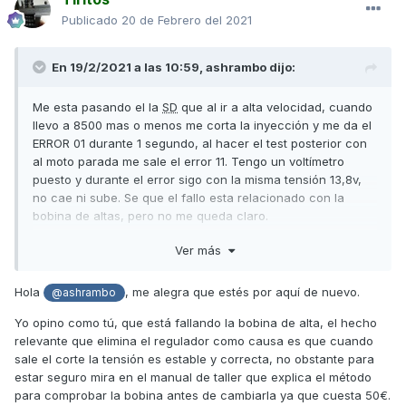
Publicado
20 de Febrero del 2021
En 19/2/2021 a las 10:59,
ashrambo
dijo:
Me esta pasando el la
SD
que al ir a alta velocidad, cuando
llevo a 8500 mas o menos me corta la inyección y me da el
ERROR 01 durante 1 segundo, al hacer el test posterior con
al moto parada me sale el error 11. Tengo un voltímetro
puesto y durante el error sigo con la misma tensión 13,8v,
no cae ni sube. Se que el fallo esta relacionado con la
bobina de altas, pero no me queda claro.
Ver más
No me queda claro como solucionaron los compis el error,
Hola
, me alegra que estés por aquí de nuevo.
@ashrambo
alguna aportación?
Yo opino como tú, que está fallando la bobina de alta, el hecho
relevante que elimina el regulador como causa es que cuando
sale el corte la tensión es estable y correcta, no obstante para
estar seguro mira en el manual de taller que explica el método
para comprobar la bobina antes de cambiarla ya que cuesta 50€.