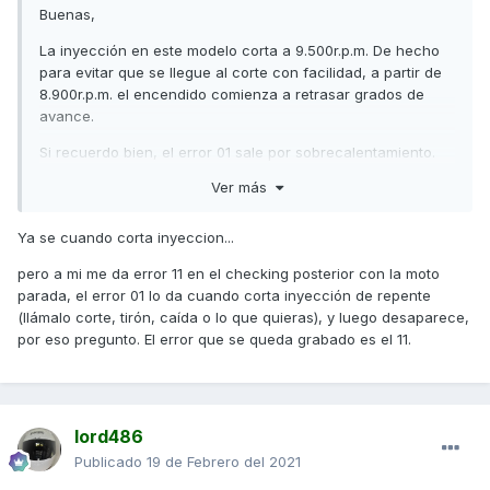
Buenas,
La inyección en este modelo corta a 9.500r.p.m. De hecho
para evitar que se llegue al corte con facilidad, a partir de
8.900r.p.m. el encendido comienza a retrasar grados de
avance.
Si recuerdo bien, el error 01 sale por sobrecalentamiento.
No creo que tenga que ver con la bobina.
Ver más
Saludos,
Ya se cuando corta inyeccion...
pero a mi me da error 11 en el checking posterior con la moto
parada, el error 01 lo da cuando corta inyección de repente
(llámalo corte, tirón, caída o lo que quieras), y luego desaparece,
por eso pregunto. El error que se queda grabado es el 11.
lord486
Publicado
19 de Febrero del 2021