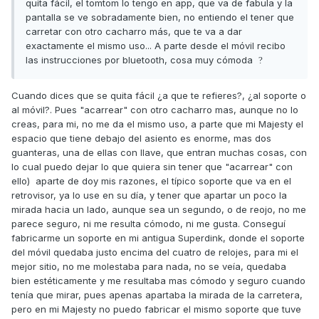
quita fácil, el tomtom lo tengo en app, que va de fabula y la
pantalla se ve sobradamente bien, no entiendo el tener que
carretar con otro cacharro más, que te va a dar
exactamente el mismo uso... A parte desde el móvil recibo
las instrucciones por bluetooth, cosa muy cómoda
?
Cuando dices que se quita fácil ¿a que te refieres?, ¿al soporte o
al móvil?. Pues "acarrear" con otro cacharro mas, aunque no lo
creas, para mi, no me da el mismo uso, a parte que mi Majesty el
espacio que tiene debajo del asiento es enorme, mas dos
guanteras, una de ellas con llave, que entran muchas cosas, con
lo cual puedo dejar lo que quiera sin tener que "acarrear" con
ello) aparte de doy mis razones, el típico soporte que va en el
retrovisor, ya lo use en su día, y tener que apartar un poco la
mirada hacia un lado, aunque sea un segundo, o de reojo, no me
parece seguro, ni me resulta cómodo, ni me gusta. Conseguí
fabricarme un soporte en mi antigua Superdink, donde el soporte
del móvil quedaba justo encima del cuatro de relojes, para mi el
mejor sitio, no me molestaba para nada, no se veía, quedaba
bien estéticamente y me resultaba mas cómodo y seguro cuando
tenía que mirar, pues apenas apartaba la mirada de la carretera,
pero en mi Majesty no puedo fabricar el mismo soporte que tuve