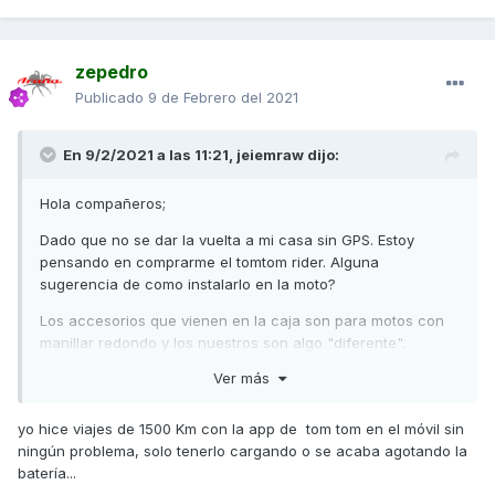
zepedro
Publicado
9 de Febrero del 2021
En 9/2/2021 a las 11:21,
jeiemraw
dijo:
Hola compañeros;
Dado que no se dar la vuelta a mi casa sin GPS. Estoy
pensando en comprarme el tomtom rider. Alguna
sugerencia de como instalarlo en la moto?
Los accesorios que vienen en la caja son para motos con
manillar redondo y los nuestros son algo "diferente".
Ver más
Como lo lleváis vosotros? Merece la pena comprar un GPS
o tiráis de movil?
yo hice viajes de 1500 Km con la app de tom tom en el móvil sin
Yo de momento, voy con el movil. Pero tengo miedo a que
ningún problema, solo tenerlo cargando o se acaba agotando la
se recaliente y lo jod*.
batería...