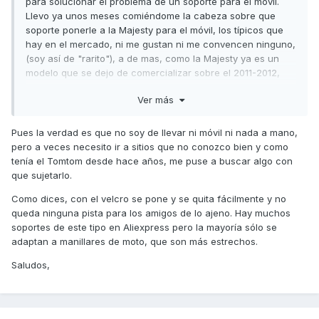
para solucionar el problema de un soporte para el móvil.
Llevo ya unos meses comiéndome la cabeza sobre que
soporte ponerle a la Majesty para el móvil, los típicos que
hay en el mercado, ni me gustan ni me convencen ninguno,
(soy así de "rarito"), a de mas, como la Majesty ya es un
modelo que se dejo de comercializar sobre el 2011-2012,
pues no encuentro nada especifico para ella. Viendo la
Ver más
funda que llevas me acabas de dar una idea y es intentar
fabricarme algo parecido al sistema que tiene con los
velcros para sujetar la funda al manillar, la verdad ni se me
Pues la verdad es que no soy de llevar ni móvil ni nada a mano,
había ocurrido lo de los velcros y me gusta la idea y el
pero a veces necesito ir a sitios que no conozco bien y como
sistema, fácil de quitar y poner y sujeta lo suficiente, voy a
tenía el Tomtom desde hace años, me puse a buscar algo con
ver como me lo "monto". La opción de comprar la misma
que sujetarlo.
funda para el móvil, (veo que hay también modelo para
Como dices, con el velcro se pone y se quita fácilmente y no
móviles) lo veo muy caro la verdad, ya que son casi 40€ del
queda ninguna pista para los amigos de lo ajeno. Hay muchos
"ala". como tengo la típica funda con cremallera, creo que
soportes de este tipo en Aliexpress pero la mayoría sólo se
con eso y algo de ingenio puedo fabricarme algo, si no,
adaptan a manillares de moto, que son más estrechos.
pues no me quedaría otra que la opción de la funda de
aliexpress, gracias lord486.
Saludos,