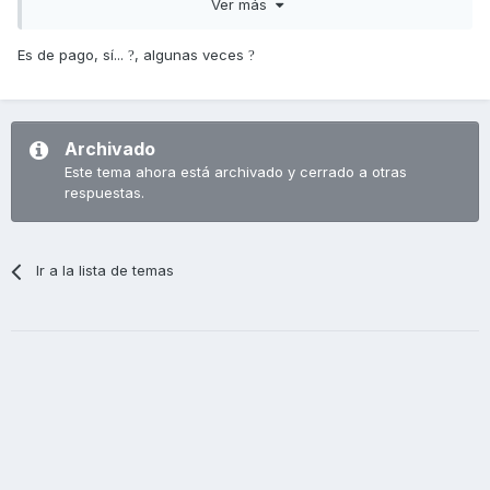
Ver más
es de pago y, si no tuviese ya el navegador no lo habría
comprado para el uso que le doy.
Es de pago, sí...
, algunas veces
?
?
Saludos,
Archivado
Este tema ahora está archivado y cerrado a otras
respuestas.
Ir a la lista de temas