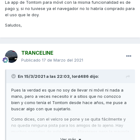
La app de Tomtom para móvil con la misma funcionalidad es de
pago y, si no tuviese ya el navegador no lo habría comprado para
el uso que le doy.
Saludos,
TRANCELINE
Publicado
17 de Marzo del 2021
En 15/3/2021 a las 22:03,
lord486
dijo:
Pues la verdad es que no soy de llevar ni móvil ni nada a
mano, pero a veces necesito ir a sitios que no conozco
bien y como tenía el Tomtom desde hace años, me puse a
buscar algo con que sujetarlo.
Como dices, con el velcro se pone y se quita fácilmente y
no queda ninguna pista para los amigos de lo ajeno. Hay
muchos soportes de este tipo en Aliexpress pero la mayoría
sólo se adaptan a manillares de moto, que son más
Ver más