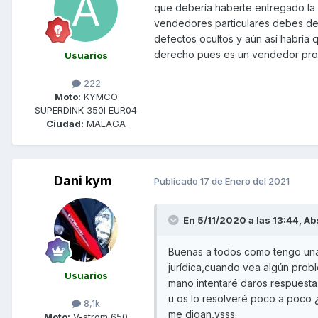
que debería haberte entregado la 
vendedores particulares debes de c
defectos ocultos y aún así habría 
derecho pues es un vendedor prof
Usuarios
222
Moto:
KYMCO
SUPERDINK 350I EUR04
Ciudad:
MALAGA
Dani kym
Publicado
17 de Enero del 2021
En 5/11/2020 a las 13:44,
Ab
Buenas a todos como tengo una 
jurídica,cuando vea algún pro
Usuarios
mano intentaré daros respuesta 
u os lo resolveré poco a poco 
8,1k
me digan,vsss.
Moto:
V-strom 650