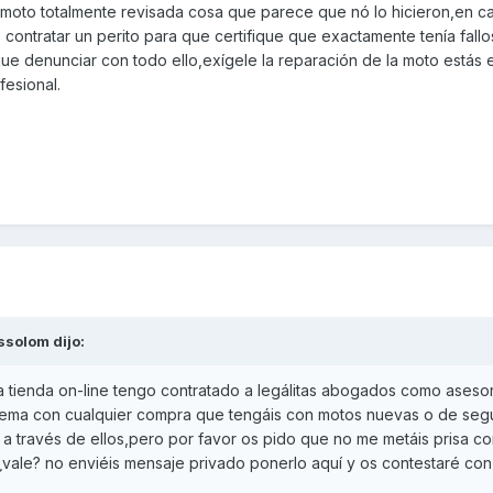
moto totalmente revisada cosa que parece que nó lo hicieron,en c
ontratar un perito para que certifique que exactamente tenía fallo
que denunciar con todo ello,exígele la reparación de la moto estás 
esional.
ssolom
dijo:
tienda on-line tengo contratado a legálitas abogados como asesor
blema con cualquier compra que tengáis con motos nuevas o de se
a través de ellos,pero por favor os pido que no me metáis prisa co
¿vale? no enviéis mensaje privado ponerlo aquí y os contestaré con