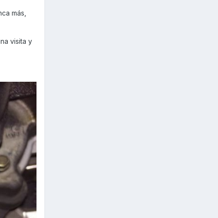
unca más,
a visita y