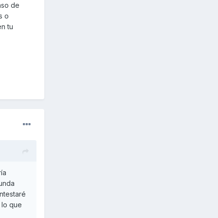
aso de
s o
en tu
ía
gunda
ntestaré
 lo que