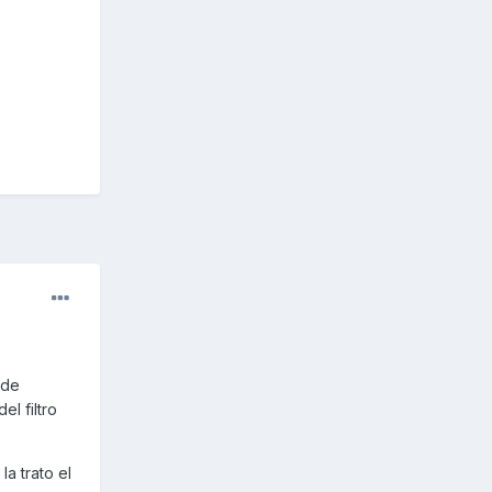
 de
l filtro
a trato el