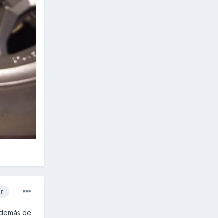
or
,además de