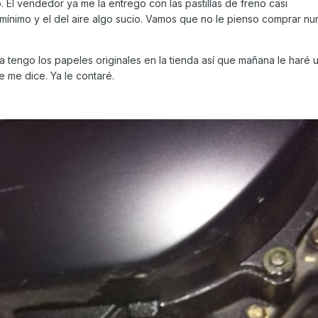
. El vendedor ya me la entrego con las pastillas de freno casi
al mínimo y el del aire algo sucio. Vamos que no le pienso comprar n
tengo los papeles originales en la tienda así que mañana le haré un
e me dice. Ya le contaré.