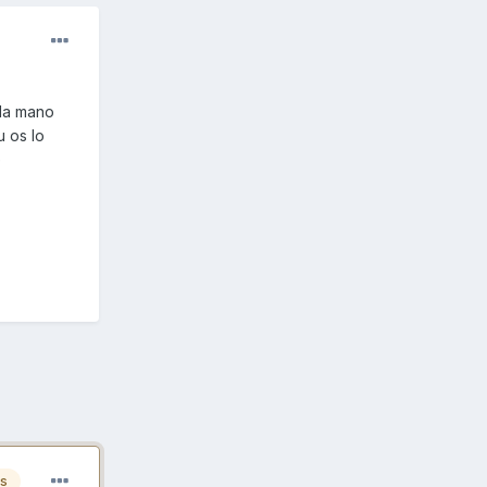
da mano
u os lo
e
es