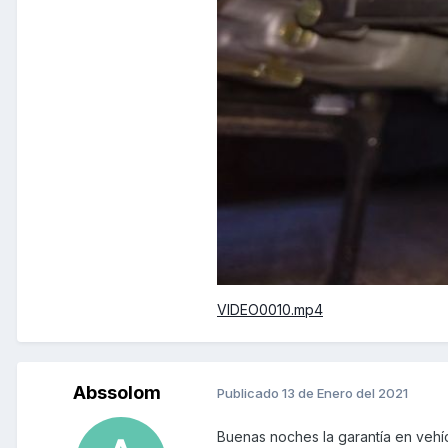
VIDEO0010.mp4
Abssolom
Publicado
13 de Enero del 2021
Buenas noches la garantía en veh